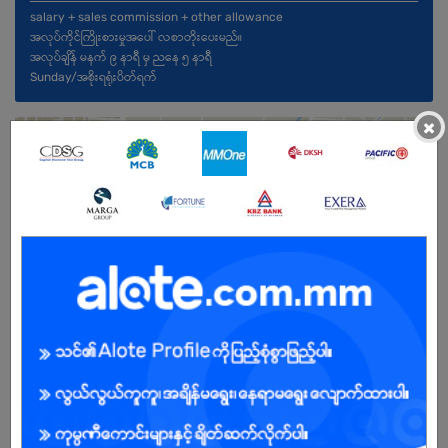
salary + sales commission + other allowance
အလုပ်ကိုင်ကြိုးစားမှုအပေါ် လစာတိုးပေးမည်။
အလုပ်ချိန် မနက် ၉ နာရီ မှ ညနေ ၅ နာရီ
Sunday/အစိုးရရုံးပိတ်ရက်
×
ကျား/မ
အခွင့်အရေးရှိသူ :