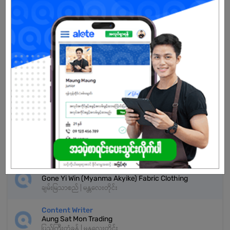
သက်တမ်းကုန်သွားပါပြီ
အကောင့်မရှိသေးဘူးလား?
မှတ်ပုံတင်မယ်
နောက်ထပ်အလားတူအလုပ်များ
Sale & Marketing Senior Staffs
Wan Thar Myanmar Co.,Ltd.
ချမ်းမြသာစည် | မန္တလေးတိုင်း
Digital Marketing Executive
Gone Yi Win (Myanma Akyike) Fabric Clothing
ချမ်းမြသာစည် | မန္တလေးတိုင်း
Content Writer
Aung Sat Mon Trading
ပြည်ကြီးတံခွန် | မန္တလေးတိုင်း