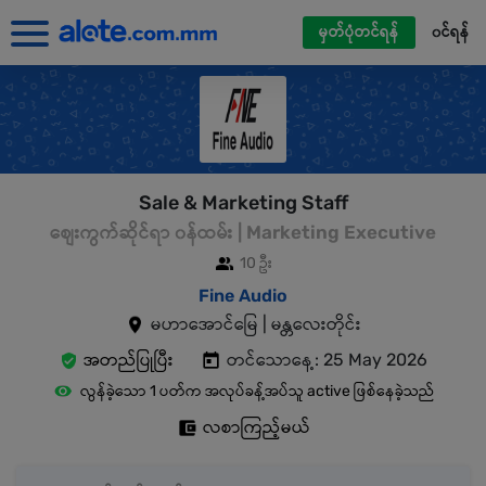
မှတ်ပုံတင်ရန်
၀င်ရန်
Sale & Marketing Staff
စျေးကွက်ဆိုင်ရာ ၀န်ထမ်း | Marketing Executive
10 ဦး
Fine Audio
မဟာအောင်မြေ | မန္တလေးတိုင်း
အတည်ပြုပြီး
တင်သောနေ့: 25 May 2026
လွန်ခဲ့သော 1 ပတ်က အလုပ်ခန့်အပ်သူ active ဖြစ်နေခဲ့သည်
လစာကြည့်မယ်