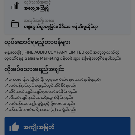
လုပ်သက်အဆင့်
အတွေ့အကြုံရှိ
အလုပ်အမျိုးအစား
စျေးကွက်ရှာဖွေခြင်း၊ မီဒီယာ၊ ဖန်တီးမှုဆိုင်ရာ
လုပ်ဆောင်ရမည့်တာဝန်များ
မန္တလေးမြို့ FINE AUDIO COMPANY LIMITED တွင် အတူတူလက်တွဲ
လုပ်ကိုင်ရန် Sales & Marketing ဝန်ထမ်းများ အမြန်အလိုရှိနေပါသည်။
လိုအပ်သောအရည်အချင်း
📌စကားပြောပြေပြစ်ပြီး လူမှုဆက်ဆံရေးကောင်းမွန်ရမည်။
📌လုပ်ငန်းခွင်တွင် ရေရှည်လုပ်ကိုင်နိုင်ရမည်။
📌ဆိုင်ကယ်ကျွမ်းကျင်စွာမောင်နှင်နိုင်ရမည်။
📌လိုအပ်လျှင် နယ်ဝေးခရီးထွက်နိုင်ရမည်။
📌လုပ်ငန်းအတွေ့ကြုံရှိသူပို ဦးစားပေးမည်။
📌ဝန်ထမ်းအစမ်းခန့်ကာလ (၃) လ ရှိပါမည်။
အကျိုးအမြတ်