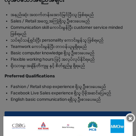
အနည်းဆုံး အထက်တန်းအောင်မြင်ပြီးသူ ဖြစ်ရမည်
Sales / Retail အတွေ့အကြုံရှိသူ ဦးစားပေးမည်
Communication skill ကောင်းမွန်ပြီး customer service minded
ဖြစ်ရမည်
သပ်ရပ်သန့်ရှင်းပြီး personality ကောင်းမွန်သူ ဖြစ်ရမည်
Teamwork ကောင်းမွန်ပြီး တာဝန်ယူမှုရှိရမည်
Basic computer knowledge ရှိသူ ဦးစားပေးမည်
Flexible working hours ဖြင့် အလုပ်လုပ်နိုင်ရမည်
ရိုးသားမှု၊ အချိန်တိကျမှု နှင့် စိတ်ရှည်မှု ရှိရမည်
Preferred Qualifications
Fashion / Retail shop experience ရှိသူ ဦးစားပေးမည်
Facebook Live Sales experience ရှိသူ ပိုမိုအဆင်ပြေမည်
English basic communication ရရှိသူ ဦးစားပေးမည်
×
အကျိုးအမြတ်
-