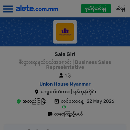
မှတ်ပုံတင်ရန်
၀င်ရန်
Sale Girl
စီးပွားရေးနယ်ပယ်အရောင်း | Business Sales
Representative
1 ဦး
Union House Myanmar
ကျောက်တံတား | ရန်ကုန်တိုင်း
အတည်ပြုပြီး
တင်သောနေ့: 22 May 2026
လစာကြည့်မယ်