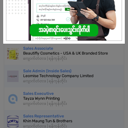
အကောင့်မရှိသေးဘူးလား?
မှတ်ပုံတင်မယ်
နောက်ထပ်အလားတူအလုပ်များ
Sales Associate
Beautifly Cosmetics - USA & UK Branded Store
ကျောက်တံတား | ရန်ကုန်တိုင်း
Sale Admin (Inside Sales)
Leomise Technology Company Limited
ကျောက်တံတား | ရန်ကုန်တိုင်း
Sales Executive
Tayza Wynn Printing
ကျောက်တံတား | ရန်ကုန်တိုင်း
Sales Representative
Khin Maung Tun & Brothers
ကျောက်တံတား | ရန်ကုန်တိုင်း