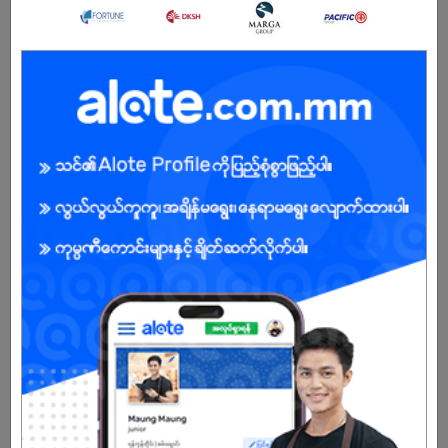
မ
အခွင့်အရေးရှိသူ :
သက်တမ်းကုန်သွားပါပြီ