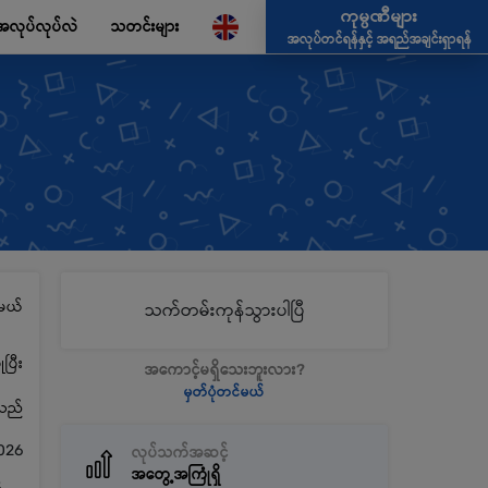
ကုမ္ပဏီများ
အလုပ်လုပ်လဲ
သတင်းများ
အလုပ်တင်ရန်နှင့် အရည်အချင်းရှာရန်
မယ်
သက်တမ်းကုန်သွားပါပြီ
ပြီး
အကောင့်မရှိသေးဘူးလား?
မှတ်ပုံတင်မယ်
့သည်
026
လုပ်သက်အဆင့်
အတွေ့အကြုံရှိ