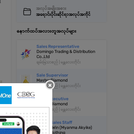
ိ
အလုပ်အမျိုးအစား
အရောင်းပိုင်းဆိုင်ရာအလုပ်အကိုင်
နောက်ထပ်အလားတူအလုပ်များ
Sales Representative
Domingo Trading & Distribution
Co.,Ltd
ချမ်းမြသာစည် | မန္တလေးတိုင်း
Sale Supervisor
Master Diamond
×
ချမ်းမြသာစည် | မန္တလေးတိုင်း
Sales Executive
Master Diamond
ချမ်းမြသာစည် | မန္တလေးတိုင်း
Online Sales Staff
Gone Yi Win (Myanma Akyike)
Fabric Clothing