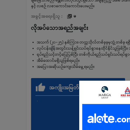
ချမ်းမြသာစည်၊ မန္တလေးတိုင်းတွင်ရှိသော အချိန်ပြည့် Sale 
နှင့် လစဉ် လစာကောင်းကောင်းပေးမည်။
အခွင့်အရေးရှိသူ :
မ
လိုအပ်သောအရည်အချင်း
အသက် (၂၀-၂၅) နှစ်ကြား၊ တက္ကသိုလ်တစ်ခုခုမှဘွဲ့တစ်ခု ရရှိပြ
လုပ်ငန်းချိန်အတွင်းသန့်ရှင်းသပ်ရပ်စွာနေထိုင်နိုင်သူဖြစ်ပြ
ရုပ်ရည်သင့်တင့်ပြေပြစ်ပြီး တစ်ကိုယ်ရည်သပ်ရှင်းသပ်ရပ်
အိမ်ထောင်မရှိသူဖြစ်ရမည်။
အပြောအဆိုယဉ်ကျေးသိမ်မွေ့ရမည်။
အကျိုးအမြတ်
.