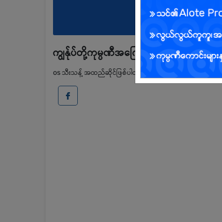
ကျွန်ုပ်တို့ကုမ္ပဏီအကြောင်း
os သီးသန့် အထည်ဆိုင်ဖြစ်ပါတယ်. online စာဖြေ, ပစ္စည်းထုပ