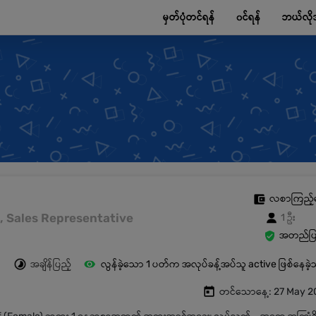
မှတ်ပုံတင်ရန်
၀င်ရန်
ဘယ်လို
လစာကြည့်
es, Sales Representative
1 ဦး
အတည်ပြု
အချိန်ပြည့်
လွန်ခဲ့သော 1 ပတ်က အလုပ်ခန့်အပ်သူ active ဖြစ်နေခဲ
တင်သောနေ့: 27 May 2