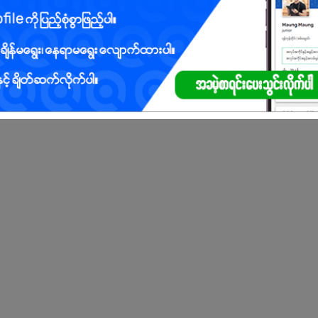
် အတွက် ခေါ်ခြင်းဖြစ်ပါတယ်