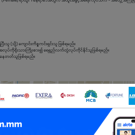
Staff (Female) ရာထူး 1 နေရာစာအတွက် အထူးအခွင့်အရေး၊ လုပ်သက် - အတွေ့အကြုံရှ
ီးသူ (သို့) ကျောင်းကိစ္စကင်းရှင်းသူ ဖြစ်ရမည်။
ီး၊ အလုပ်ကိုရိုးသားကြိုးစား၍ ရေရှည်လက်တွဲလုပ်ကိုင်နိုင်သူဖြစ်ရမည်။
စွာနေတတ်သူဖြစ်ရမည်။