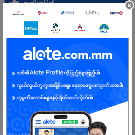
အကျိုးအမြတ်
×
လစာ-550000
အလုပ်ချိန် - မနက် 9 နာရီမှ ညနေ 7 နာရီထိ
ပိတ်ရက် - တစ်ပတ်တစ်ရက်
မ
အခွင့်အရေးရှိသူ :