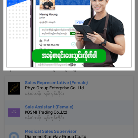
သက်တမ်းကုန်သွားပါပြီ
အကောင့်မရှိသေးဘူးလား?
မှတ်ပုံတင်မယ်
နောက်ထပ်အလားတူအလုပ်များ
Sales Representative (Female)
Phyo Group Enterprise Co.,Ltd
ပန်းပဲတန်း | ရန်ကုန်တိုင်း
Sale Assistant (Female)
KOSMI Trading Co.,Ltd
ပန်းပဲတန်း | ရန်ကုန်တိုင်း
Medical Sales Supervisor
Diamond Star Way Group Co.ltd