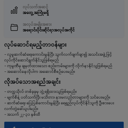
လုပ်သက်အဆင့်
အတွေ့အကြုံမရှိ
အလုပ်အမျိုးအစား
အရောင်းပိုင်းဆိုင်ရာအလုပ်အကိုင်
လုပ်ဆောင်ရမည့်တာဝန်များ
- လူမှုဆက်ဆံရေးကောင်းမွန်ပြီး သွက်လက်ချက်ချာ၍ အသင်းအဖွဲ့ဖြင့်
လုပ်ကိုင်ဆောင်ရွက်နိုင်သူဖြစ်ရမည်
- ကုမ္ပဏီမှ ချမှတ်ထားသော စည်းကမ်းများကို လိုက်နာနိုင်သူဖြစ်ရမည်
- အဆောင်နေလိုပါက အဆောင်စီစဉ်ပေးမည်။
လိုအပ်သောအရည်အချင်း
- တက္ကသိုလ် တစ်ခုခုမှ ဘွဲ့ရရှိထားသူဖြစ်ရမည်။
- မျက်စိနဲ့ ပတ်သက်ပြီး မသိတာ၊ နားမလည်တာများကို သင်ပေးမည်။
- ဆက်ဆံရေး ပြေပြစ်ကောင်းမွန်ပြီး ရေရှည်လုပ်ကိုင်နိုင်သူကို ဦးစားပေး
လက်တွဲခေါ်ယူပါမည်။
- အသက် ၂၂-၃၁ နှစ်ထိ