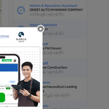
Admin & Operation Assistant
ONE87 AUTO MYANMAR COMPANY
သင်္ဃန်းကျွန်း | ရန်ကုန်တိုင်း
Admin Assistant
×
Shwe Chan
သင်္ဃန်းကျွန်း | ရန်ကုန်တိုင်း
Office Staff
Chacca's Pet Haven
သင်္ဃန်းကျွန်း | ရန်ကုန်တိုင်း
Office Staff
Real Home Construction
ို
သင်္ဃန်းကျွန်း | ရန်ကုန်တိုင်း
ု
Sales Admin
ွက်
Local Pharmaceutical Leading
Company
မင်္ဂလာတောင်ညွှန့် | ရန်ကုန်တိုင်း
Sale Admin