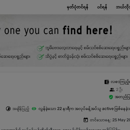
မှတ်ပုံတင်ရန်
၀င်ရန်
ဘယ်လို
လစာကြည့်
2 ဦး
အတည်ပြု
အချိန်ပြည့်
လွန်ခဲ့သော 22 နာရီက အလုပ်ခန့်အပ်သူ active ဖြစ်နေခဲ
တင်သောနေ့: 25 May 2