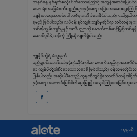
တနင်္ဂနွေ နှစ်ရက်စလုံး ပိတ်သောကြောင့် အလွန်အဆင်ပြေပါသည
သော ရုံးအခြေခံစက်ပစ္စည်းများနှင့်အတူ အမြဲအေးဆေးမွှေးကြိုင
ကျန်းမာရေးအာမခံပေါ်လစီများကို ခံစားနိုင်ပါသည်။ ငယ်ရွယ်
ရမည် ဖြစ်ပါသည်။ လုပ်ငန်းခွင်ကျွမ်းကျင်မှုဆိုင်ရာ သင်တန်းမျာ
သင်၏ကျွမ်းကျင်မှုနှင့် အသိပညာကို နောက်တစ်ဆင့်မြှင့်တင်ရန
ဆောင်ပုဒ်နဲ့ သင့်ကို ကြိုဆိုလျက်ရှိပါသည်။
ကျွန်ုပ်တို့ရဲ့ ခံယူချက်
မည်မျှပင်အခက်အခဲနှင့်ရင်ဆိုင်ရပါစေ ဖောက်သည်များအားမိမိတို့
မှာ ကျွန်ုပ်တို့၏ခိုင်မာသောသမာဓိ ဖြစ်ပါသည်။ ဝန်ထမ်းတိုင်
ဖြစ်ပါသည်။ အဆိုပါဗီဇသည် ကုမ္ပဏီတွင်ရှိသောထိပ်တန်းဒါရိ
နှင့်အတူ အကောင်းမြင်စိတ်မွေးမြူ၍ အလုပ်ကြိုးစားခြင်းဟူ
ကုမ္ပဏီ