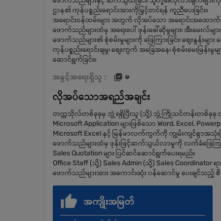
ဖောက်သည်များနှင့် ဆက်သွယ်ခြင်း၊ သူတို့၏လိုလားချက်များကို န
ဌာန၏ ကုန်ပစ္စည်းရောင်းအားကိုမြှင့်တင်ရန် ကူညီပေးခြင်း။
အရောင်းဝန်ထမ်းများ အတွက် လိုအပ်သော အရောင်းအထောက်အကူပ
ဖောက်သည်များထံမှ အရေးပေါ် ဖုန်းခေါ်ဆိုမှုများ၊ အီးမေးလ်များနှ
ဖောက်သည်များ၏ စုံစမ်းမှုများကို ဖြေကြားခြင်း၊ ဈေးနှုန်းများ ပ
ကုန်ပစ္စည်းရောင်းချမှု၊ စျေးကွက် အခြေအနေ၊ စုံစမ်းမေးမြန်းမှုများ
ဆောင်ရွက်ခြင်း။
အခွင့်အရေးရှိသူ :
မ
လိုအပ်သောအရည်အချင်း
တက္ကသိုလ်တစ်ခုခုမှ ဘွဲ့ရရှိပြီးသူ (သို့) ဘွဲ့ကြိုသင်တန်းတစ
Microsoft Application များဖြစ်သော Word, Excel, Powerpoint 
Microsoft Excel နှင့် မြန်မာလက်ကွက်ကို ကျွမ်းကျင်စွာအသုံးပ
ဖောက်သည်များထံမှ ဖုန်းဖြင့်ဆက်သွယ်လာမှုကို လက်ခံ‌ဖြေကြား
Sales Quotation များ ပြင်ဆင်ဆောင်ရွက်ပေးရမည်။
Office Staff (သို့) Sales Admin (သို့) Sales Coordinator ရာ
ဖောက်သည်များအား အကောင်းဆုံး ၀န်ဆောင်မှု ပေးချင်သည့်
အကျိုးအမြတ်