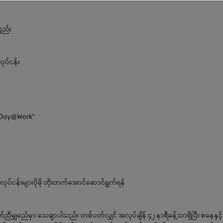
္စည်း
လုပ်ငန်း
 "Joy@Work"
 လုပ်ငန်းများပိုမို တိုးတက်အောင်ဆောင်ရွက်ရန်
ီမျှမည်မှာ သေချာပါသည်။ တစ်ပတ်လျှင် အလုပ်ချိန် ၄၂ နာရီခန့်သာရှိပြီး စနေနှင့်