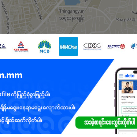
င်ခဲ့ပြီး သိပ္ပံ၊ အင်ဂျင်နီယာနှင့် ဓာတ်ခွဲခန်းသုံး စမ်းသပ်စစ်ဆေးရေးပစ္စည်းများက
က်လျှက်ရှိသည့် ကုမ္ပဏီတစ်ခုဖြစ် ပါသည်။ ကုမ္ပဏီ၏ အဓိကလုပ်ငန်းမှာ သိပ္ပံ၊
ောင်ချပြီးဝန်ဆောင်မှုစနစ်သည် အရေးကြီးပါသည်။ သို့ဖြစ်၍ရောင်းချပြီးဝန်ဆောင်မှ
ား ပြန်လည်ချိန်ညှိခြင်းနှင့် ပြုပြင်ထိန်းသိမ်းခြင်း အစရှိသည့်လုပ်ငန်းများဆောင်ရ
င် အရောင်းနှင့် ဆားဗစ်ဝန်ဆောင်မှုရုံးများ ဖွင့်လှစ်ထားရှိပါသည်။
များမှာ-