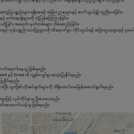
ားထောင်၍ လုပ်ငန်းနှင့်ကိုက်ညီသော ဈေးနုန်းနှိုင်းယှဉ်လွှာများ တင်ပြခြင်း။
ြုပစ္စည်းများ ရရှိစေရန် အခြား ဌာနများနှင့် ဆက်သွယ်၍ ကူညီပေးခြင်း။
င့် မက်ဆေ့ချ်များကို တုံ့ပြန်ဖြေကြားခြင်း။
ေးပို့ခြင်း၊ အရောင်း မှတ်တမ်းများ သိမ်းဆည်းခြင်း။
နှင့် ကုန်ပစ္စည်း ပေးပို့မှုများကို ထိရောက်စွာ ကိုင်တွယ်ရန် အခြားဌာနများနှင့် ပူးပေါ
်ခုခု တက်ရောက်နေသူ ဖြစ်ရမည်။
နှင့် Email ကို ကျွမ်းကျင်စွာအသုံးပြုနိုင်ရမည်။
ြုနိုင်ရမည်။
ပြီး သူတို့၏ လိုအပ်ချက်များကို သိရှိအောင်မေးမြန်း‌ဆောင်ရွက်ရမည်။
ထူးဖြင့် လုပ်ကိုင်ဖူးသူ ဦးစားပေးမည်။
 စိတ်အားထက်သန်သူ ဖြစ်ရမည်။