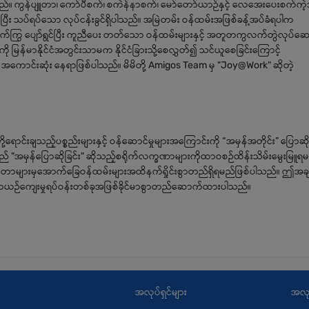
်။ ကွန်ပျူတာ၊ ကော်ပီစက်၊ စကဲန်နာစက်၊ မော်တော်ယာဉ်နှင့် လေအေးပေးစက်ကဲ့သိ
်ပြီး သပ်ရပ်သော လုပ်ငန်းခွင်ရှိပါသည်။ အမြဲတမ်း ဝန်ထမ်းအဖြစ်ခန့်အပ်ခံရပါက
တက်ကြွ ပျော်ရွင်ပြီး ကူညီပေး တတ်သော ဝန်ထမ်းများနှင့် အတူတကွလက်တွဲလုပ်ဆေ
းကို မြန်မာနိုင်ငံအတွင်းသာမက နိုင်ငံခြားသို့စေလွှတ်၍ သင်ယူစေခြင်းကြောင့်
် အကောင်းဆုံး နေရာဖြစ်ပါသည်။ မိမိတို့ Amigos Team မှ "Joy@Work" ဆိုတဲ့
ရောင်းချသည့်ပစ္စည်းများနှင့် ဝန်ဆောင်မှုများအကြောင်းကို “အမှန်အတိုင်း” ပြောဆိ
းသည် "အမှန်ပြောဆိုခြင်း" ဆိုသည့်စရိုက်လက္ခဏာများကိုထာဝစဉ်ထိန်းသိမ်းမွေးမြူရ
ုက်တာများမှအောက်ခြေဝန်ထမ်းများအထိနက်ရှိုင်းစွာတည်ရှိရမည်ဖြစ်ပါသည်။ ဤအခ
သောယဉ်ကျေးမှုရပ်ဝန်းတစ်ခုအဖြစ်ခိုင်မာစွာတည်ဆောက်ထားပါသည်။
အလုပ်ရှင်များ
အလု