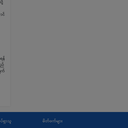
ု့
ာင်
ုရန်
မည်
ျက်
ပ်ရှာသူ
မိတ်ဖက်များ