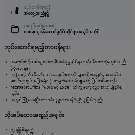
လုပ်သက်အဆင့်
အတွေ့အကြုံရှိ
အလုပ်အမျိုးအစား
စားသုံးသူဝန်ဆောင်မှုပိုင်းဆိုင်ရာအလုပ်အကိုင်
လုပ်ဆောင်ရမည့်တာဝန်များ
အရောင်းဝန်ထမ်းများ အား စီမံခန့်ခွဲမှုဆိုင်ရာ လုပ်ငန်းအားလုံးတွင် ကူညီ
ပံ့ပိုးပေးရန်။
အဖွဲ့အတွက် လိုအပ်သော စာရွက်စာတမ်းများနှင့် စာချုပ်များ၊ အော်ဒါ
ဖောင်များနှင့် အခြားရုံးသုံး စာရွက်စာတမ်းများ ကို ပြင်ဆင်ပေးရန်။
Microsoft Office (Word နှင့် Excel) ကို ကျွမ်းကျင်စွာ အသုံးပြုနိုင်ရ
မည်။
အလုပ်ကြိုးစားပြီး တာဝန်ယူမှု၊ တာဝန်ခံမှုရှိသူ ဖြစ်ရမည်။
လိုအပ်သောအရည်အချင်း
ဘွဲ့ရဖြစ်ရမည်၊