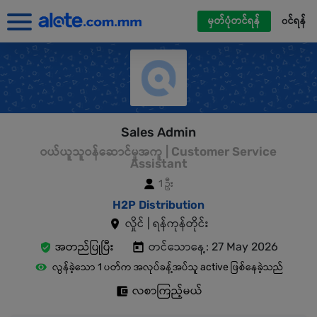
မှတ်ပုံတင်ရန်
၀င်ရန်
Sales Admin
ဝယ်ယူသူဝန်ဆောင်မှုအကူ | Customer Service
Assistant
1 ဦး
H2P Distribution
လှိုင် | ရန်ကုန်တိုင်း
အတည်ပြုပြီး
တင်သောနေ့: 27 May 2026
လွန်ခဲ့သော 1 ပတ်က အလုပ်ခန့်အပ်သူ active ဖြစ်နေခဲ့သည်
လစာကြည့်မယ်