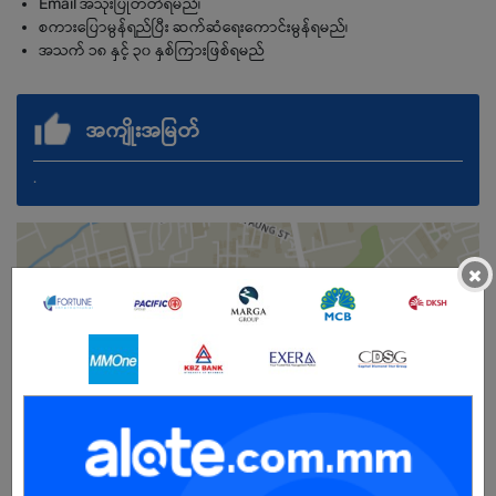
Email အသုံးပြုတတ်ရမည်၊
စကားပြောမွန်ရည်ပြီး ဆက်ဆံရေးကောင်းမွန်ရမည်၊
အသက် ၁၈ နှင့် ၃၀ နှစ်ကြားဖြစ်ရမည်
အကျိုးအမြတ်
.
×