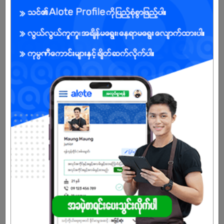
ကျား/မ
အခွင့်အရေးရှိသူ :
သက်တမ်းကုန်သွားပါပြီ
အကောင့်မရှိသေးဘူးလား?
မှတ်ပုံတင်မယ်
နောက်ထပ်အလားတူအလုပ်များ
Sales Admin
ABC Beauty Co.,Ltd. (Bella Cosmetics)
လှိုင် | ရန်ကုန်တိုင်း
Service Advisor
Myint Myat Maung Co.,Ltd