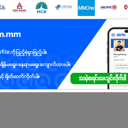
ိုင်ပြီး၊ မြန်မာနိုင်ငံရှိ ရုံးအလုပ်မဟုတ်သော ကာယ၊ ဉာဏဝန်ထမ်းများအတွက် အွန်လို