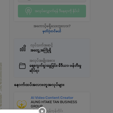
အလုပ်လျှောက်ရန် ဒီနေရာကို နှိပ်ပါ
အကောင့်မရှိသေးဘူးလား?
မှတ်ပုံတင်မယ်
လုပ်သက်အဆင့်
အတွေ့အကြုံရှိ
အလုပ်အမျိုးအစား
စျေးကွက်ရှာဖွေခြင်း၊ မီဒီယာ၊ ဖန်တီးမှု
ဆိုင်ရာ
နောက်ထပ်အလားတူအလုပ်များ
AI Video Content Creator
AUNG HTAKE TAN BUSINESS
GROUP
×
စမ်းချောင်း | ရန်ကုန်တိုင်း