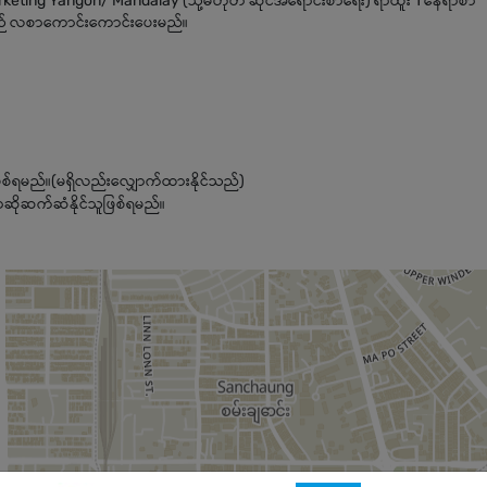
d Marketing Yangon/ Mandalay (သို့မဟုတ် ဆိုင်အရောင်းစာရေး) ရာထူး 1 နေရာစာ
လစဉ် လစာကောင်းကောင်းပေးမည်။
စ်ရမည်။(မရှိလည်းလျှောက်ထားနိုင်သည်)
ောဆိုဆက်ဆံနိုင်သူဖြစ်ရမည်။