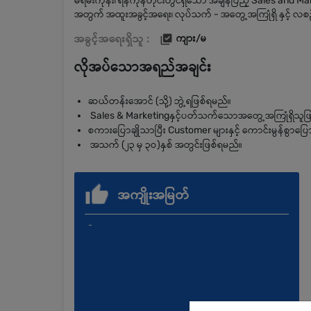
မရမ်းကုန်း၊ ရန်ကုန်တိုင်းတွင်ရှိသော အချိန်ပြည့် Sales an
အတွက် အထူးအခွင့်အရေး၊ လုပ်သက် - အတွေ့အကြုံရှိ နှင့် 
အခွင့်အရေးရှိသူ :
ကျား/မ
လိုအပ်သောအရည်အချင်း
ဆယ်တန်းအောင် (သို့) ဘွဲ့ရဖြစ်ရမည်။
Sales & Marketingနှင့်ပတ်သက်သောအတွေ့အကြုံရှိသူဖြ
စကားပြောချိုသာပြီး Customer များနှင့် ကောင်းမွန်စွာပြ
အသက် (၂၃ မှ ၃ဝ)နှစ် အတွင်းဖြစ်ရမည်။
အကျိုးအမြတ်
-