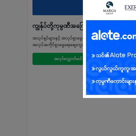
ကျွန်ုပ်တို့ကုမ္ပဏီအကြောင်း
အလုပ်ရှင်များနှင့် အလုပ်ရှာဖွေသူများအကြားတွင် ချိန်ဆက်ပေးန
အလုပ်အကိုင်ရှာဖွေရေးဈေးကွက်တွင် ထိပ်ဆုံးဖြစ်စေရန်
အလုပ်လျှောက်မယ်