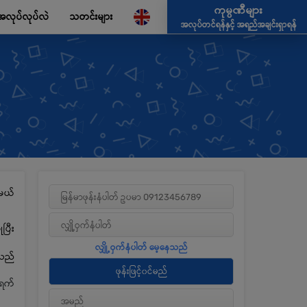
ကုမ္ပဏီများ
အလုပ်လုပ်လဲ
သတင်းများ
အလုပ်တင်ရန်နှင့် အရည်အချင်းရှာရန်
မယ်
ပြီး
့သည်
၁ရက်