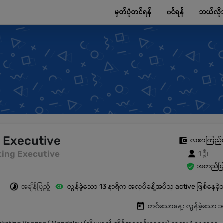
မှတ်ပုံတင်ရန်
၀င်ရန်
ဘယ်လို
 Executive
လစာကြည့်
keting Executive
1 ဦး
အတည်ပြု
အချိန်ပြည့်
လွန်ခဲ့သော 13 နာရီက အလုပ်ခန့်အပ်သူ active ဖြစ်နေခဲ
တင်သောနေ့: လွန်ခဲ့သော 