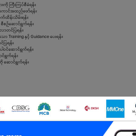
ို ကြီးကြပ်စီမံရန်။
 အကောင်အထည်ဖော်ရန်။
်ထိန်းသိမ်းရန်။
 စီစဉ်ဆောင်ရွက်ရန်။
ေ့လာတင်ပြရန်။
ော Training နှင့် Guidance ပေးရန်။
င်ပြရန်။
် ပါဝင်ဆောင်ရွက်ရန်။
င်ရွက်ရန်။
ု ဆောင်ရွက်ရန်။
ဘာသာရပ်ဖြင့် ဘွဲ့ရရှိထားသူဖြစ်ရမည်။
ေ့အကြုံရှိရမည်။
မွန်ရမည်။
်ရမည်။