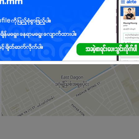
 အသုံးပြုနိုင်ရမည်။
ှုရှိရမည်။
လုပ်နိုင်သူဖြစ်ရမည်။