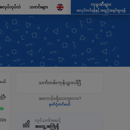
ကုမ္ပဏီများ
အလုပ်လုပ်လဲ
သတင်းများ
အလုပ်တင်ရန်နှင့် အရည်အချင်းရှာရန်
မယ်
သက်တမ်းကုန်သွားပါပြီ
ပြီး
အကောင့်မရှိသေးဘူးလား?
မှတ်ပုံတင်မယ်
026
လုပ်သက်အဆင့်
အတွေ့အကြုံရှိ