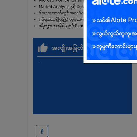
Microsoft Office, Email နှင့် Social Media Platform များ
Market Analysis နှင့် Customer Service အပေါ် နားလည်မ
ဖိအားအောက်တွင် အလုပ်လုပ်နိုင်ပြီး တာဝန်ယူမှုရှိရမည်။
ရုပ်ရည်သန့်ပြန့်၍ လူမှုဆက်ဆံရေးကောင်းမွန်ရမည်။
ခရီးသွားလာနိုင်သူနှင့် Flexible Working Hour ဖြင့် အလုပ်
အကျိုးအမြတ်
.