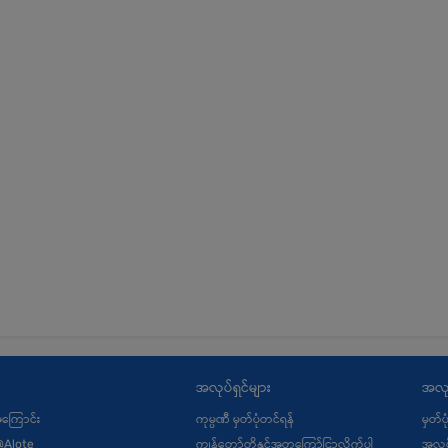
အလုပ်ရှင်များ
အလု
့အကြောင်း
ကုမ္ပဏီ မှတ်ပုံတင်ရန်
မှတ်ပ
@Alote
ကျွန်တော်တို့နှင့်အတူကြော်ငြာလိုက်ပါ
အလုပ