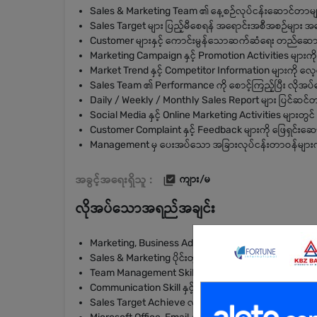
Sales & Marketing Team ၏ နေ့စဉ်လုပ်ငန်းဆောင်တာများက
Sales Target များ ပြည့်မီစေရန် အရောင်းအစီအစဉ်များ
Customer များနှင့် ကောင်းမွန်သောဆက်ဆံရေး တည်ဆောက
Marketing Campaign နှင့် Promotion Activities များကို
Market Trend နှင့် Competitor Information များကို လ
Sales Team ၏ Performance ကို စောင့်ကြည့်ပြီး လိုအပ်သ
Daily / Weekly / Monthly Sales Report များ ပြင်ဆင်တ
Social Media နှင့် Online Marketing Activities များတွင
Customer Complaint နှင့် Feedback များကို ဖြေရှင်းဆော
Management မှ ပေးအပ်သော အခြားလုပ်ငန်းတာဝန်များကိ
အခွင့်အရေးရှိသူ :
ကျား/မ
လိုအပ်သောအရည်အချင်း
Marketing, Business Administration သို့မဟုတ် ဆက်စပ်
Sales & Marketing ပိုင်းတွင် အနည်းဆုံး (2) နှစ်ခန့် အတွ
Team Management Skill နှင့် Leadership Skill ကောင်း
Communication Skill နှင့် Negotiation Skill ကောင်းမွန
Sales Target Achieve လုပ်နိုင်သူဖြစ်ရမည်။