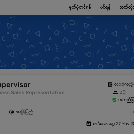
မှတ်ပုံတင်ရန်
၀င်ရန်
ဘယ်လို
upervisor
လစာကြည့်
siness Sales Representative
2 ဦး
အတည်ပြု
အချိန်ပြည့်
တင်သောနေ့: 27 May 2