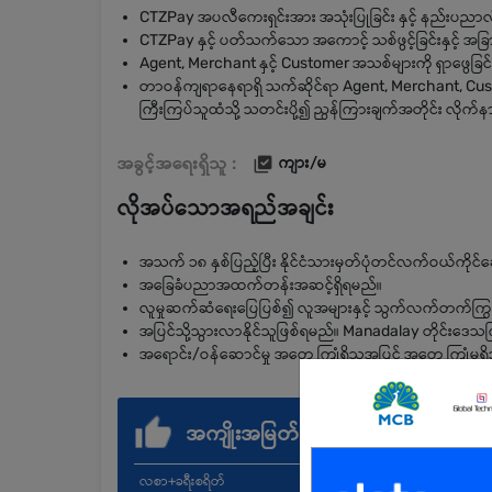
CTZPay အပလီကေးရှင်းအား အသုံးပြုခြင်း နှင့် နည်းပညာလ
CTZPay နှင့် ပတ်သက်သော အကောင့် သစ်ဖွင့်ခြင်းနှင့် အခ
Agent, Merchant နှင့် Customer အသစ်များကို ရှာဖွ
တာဝန်ကျရာနေရာရှိ သက်ဆိုင်ရာ Agent, Merchant, Custom
ကြီးကြပ်သူထံသို့ သတင်းပို့၍ ညွန်ကြားချက်အတိုင်း လိုက
အခွင့်အရေးရှိသူ :
ကျား/မ
လိုအပ်သောအရည်အချင်း
အသက် ၁၈ နှစ်ပြည့်ပြီး နိုင်ငံသားမှတ်ပုံတင်လက်ဝယ်ကို
အခြေခံပညာအထက်တန်းအဆင့်ရှိရမည်။
လူမှုဆက်ဆံရေးပြေပြစ်၍ လူအများနှင့် သွက်လက်တက်ကြွစ
အပြင်သို့သွားလာနိုင်သူဖြစ်ရမည်။ Manadalay တိုင်းဒေသက
အရောင်း/ဝန်ဆောင်မှု အတွေ့ကြုံရှိသူအပြင် အတွေ့ကြုံမရ
အကျိုးအမြတ်
လစာ+ခရီးစရိတ်