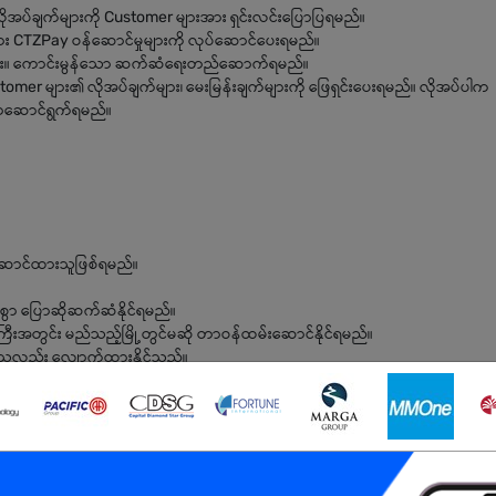
ိုအပ်ချက်များကို Customer များအား ရှင်းလင်းပြောပြရမည်။
ြား CTZPay ဝန်ဆောင်မှုများကို လုပ်ဆောင်ပေးရမည်။
ေခြင်း။ ကောင်းမွန်သော ဆက်ဆံရေးတည်ဆောက်ရမည်။
er များ၏ လိုအပ်ချက်များ၊ မေးမြန်းချက်များကို ဖြေရှင်းပေးရမည်။ လိုအပ်ပါက
်နာဆောင်ရွက်ရမည်။
င်ဆောင်ထားသူဖြစ်ရမည်။
ွာ ပြောဆိုဆက်ဆံနိုင်ရမည်။
ြီးအတွင်း မည်သည့်မြို့တွင်မဆို တာဝန်ထမ်းဆောင်နိုင်ရမည်။
ှိသူလည်း လျှောက်ထားနိုင်သည်။