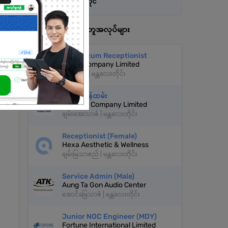
အလုပ်အကိုင်
နောက်ထပ်အလားတူအလုပ်များ
Admin cum Receptionist
MRED Company Limited
ပုသိမ်ကြီး | မန္တလေးတိုင်း
ဧည့်ကြိုဝန်ထမ်း
United 9 Company Limited
ချမ်းအေးသာဇံ | မန္တလေးတိုင်း
Receptionist (Female)
Hexa Aesthetic & Wellness
ချမ်းမြသာစည် | မန္တလေးတိုင်း
Service Admin (Male)
Aung Ta Gon Audio Center
အောင်မြေသာဇံ | မန္တလေးတိုင်း
Junior NOC Engineer (MDY)
Fortune International Limited