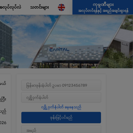
ကုမ္ပဏီများ
အလုပ်လုပ်လဲ
သတင်းများ
အလုပ်တင်ရန်နှင့် အရည်အချင်းရှာရန်
မယ်
ပြီး
့သည်
026