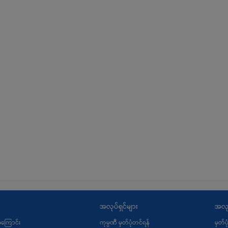
အလုပ်ရှင်များ
အလု
့အကြောင်း
ကုမ္ပဏီ မှတ်ပုံတင်ရန်
မှတ်ပ