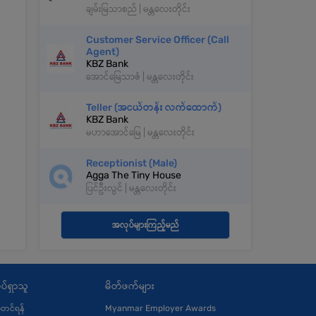
ချမ်းမြသာစည် | မန္တလေးတိုင်း
Customer Service Officer (Call
Agent)
KBZ Bank
အောင်မြေသာဇံ | မန္တလေးတိုင်း
Teller (အငယ်တန်း လက်ထောက်)
KBZ Bank
မဟာအောင်မြေ | မန္တလေးတိုင်း
Receptionist (Male)
Agga The Tiny House
ပြင်ဦးလွင် | မန္တလေးတိုင်း
အလုပ်များကြည့်မည်
ပ်ရှာသူ
မိတ်ဖက်များ
ုံတင်ရန်
Myanmar Employer Awards