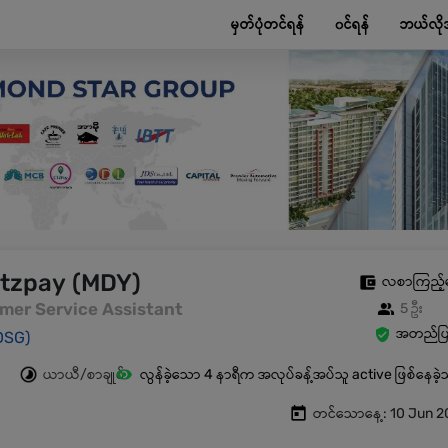
မှတ်ပုံတင်ရန်
၀င်ရန်
ဘယ်လို
Ctzpay (MDY)
လစာကြည့်
omer Service Assistant
5 ဦး
အတည်ပြု
DSG)
ယာယီ/စာချုပ်
လွန်ခဲ့သော 4 နာရီက အလုပ်ခန့်အပ်သူ active ဖြစ်နေခဲ
တင်သောနေ့: 10 Jun 2