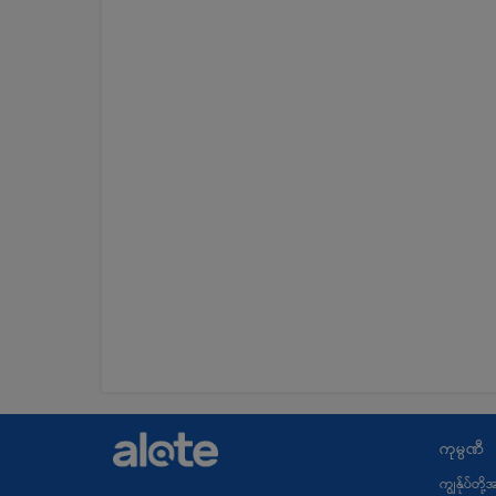
ကုမ္ပဏီ
ကျွန်ုပ်တို