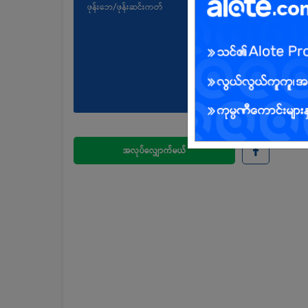
ဖုန်းဘေ/ဖုန်းဆင်းကတ်
အလုပ်လျှောက်မယ်