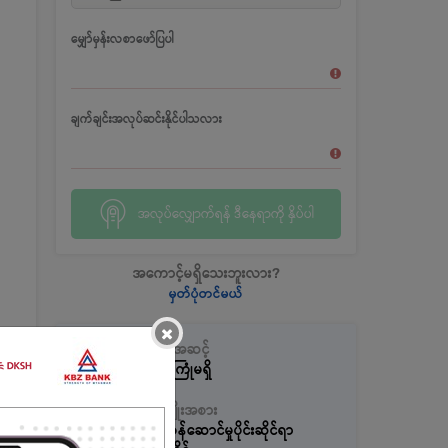
မျှော်မှန်းလစာဖော်ပြပါ
ချက်ချင်းအလုပ်ဆင်းနိုင်ပါသလား
အလုပ်လျှောက်ရန် ဒီနေရာကို နှိပ်ပါ
အကောင့်မရှိသေးဘူးလား?
မှတ်ပုံတင်မယ်
×
လုပ်သက်အဆင့်
အတွေ့အကြုံမရှိ
အလုပ်အမျိုးအစား
စားသုံးသူဝန်ဆောင်မှုပိုင်းဆိုင်ရာ