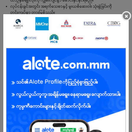
ယာဉ်နှစ်မျိုးလုံးကို ကျွမ်းကျင်စွာ မောင်းနှင်နိုင်ရမည်။
လုပ်ငန်းခွင်အတွင်း အရက်သေစာနှင့် မူးယစ်ဆေးဝါး သုံးစွဲခြင်းကို
တင်းကျပ်စွာ တားမြစ်သည်။
×
အလုပ်အပေါ် စိတ်အားထက်သန်မှုရှိပြီး၊ အပြုသဘောဆောင်သည့်
အတွေးအခေါ်နှင့် တက်ကြွစွာ လုပ်ဆောင်လိုသော စိတ်ဓာတ်ရှိရမည်။
အကျိုးအမြတ်
စားစရိတ် သို့ ခရီးစရိတ်
နှစ်ကုန်အပိုဆုငွေ