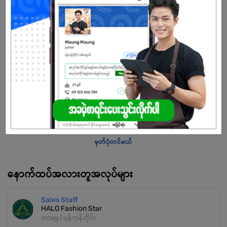
ကျား
အခွင့်အရေးရှိသူ :
သက်တမ်းကုန်သွားပါပြီ
အကောင့်မရှိသေးဘူးလား?
မှတ်ပုံတင်မယ်
နောက်ထပ်အလားတူအလုပ်များ
Sales Staff
HALO Fashion Star
တာမွေ | ရန်ကုန်တိုင်း