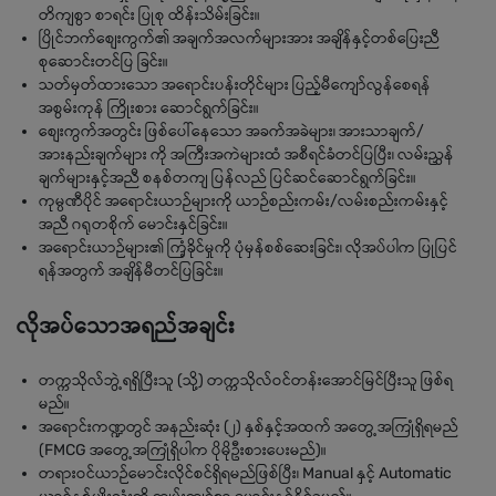
တိကျစွာ စာရင်း ပြုစု ထိန်းသိမ်းခြင်း။
ပြိုင်ဘက်စျေးကွက်၏ အချက်အလက်များအား အချိန်နှင့်တစ်ပြေးညီ
စုဆောင်းတင်ပြ ခြင်း။
သတ်မှတ်ထားသော အရောင်းပန်းတိုင်များ ပြည့်မီကျော်လွန်စေရန်
အစွမ်းကုန် ကြိုးစား ဆောင်ရွက်ခြင်း။
စျေးကွက်အတွင်း ဖြစ်ပေါ်နေသော အခက်အခဲများ၊ အားသာချက်/
အားနည်းချက်များ ကို အကြီးအကဲများထံ အစီရင်ခံတင်ပြပြီး၊ လမ်းညွှန်
ချက်များနှင့်အညီ စနစ်တကျ ပြန်လည် ပြင်ဆင်ဆောင်ရွက်ခြင်း။
ကုမ္ပဏီပိုင် အရောင်းယာဉ်များကို ယာဉ်စည်းကမ်း/လမ်းစည်းကမ်းနှင့်
အညီ ဂရုတစိုက် မောင်းနှင်ခြင်း။
အရောင်းယာဉ်များ၏ ကြံ့ခိုင်မှုကို ပုံမှန်စစ်ဆေးခြင်း၊ လိုအပ်ပါက ပြုပြင်
ရန်အတွက် အချိန်မီတင်ပြခြင်း။
လိုအပ်သောအရည်အချင်း
တက္ကသိုလ်ဘွဲ့ရရှိပြီးသူ (သို့) တက္ကသိုလ်ဝင်တန်းအောင်မြင်ပြီးသူ ဖြစ်ရ
မည်။
အရောင်းကဏ္ဍတွင် အနည်းဆုံး (၂) နှစ်နှင့်အထက် အတွေ့အကြုံရှိရမည်
(FMCG အတွေ့အကြုံရှိပါက ပိုမိုဦးစားပေးမည်)။
တရားဝင်ယာဉ်မောင်းလိုင်စင်ရှိရမည်ဖြစ်ပြီး၊ Manual နှင့် Automatic