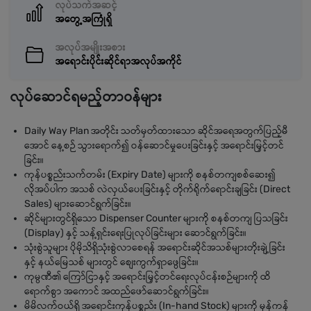
လုပ်သက်အဆင့်
အတွေ့အကြုံရှိ
အလုပ်အမျိုးအစား
အရောင်းပိုင်းဆိုင်ရာအလုပ်အကိုင်
လုပ်ဆောင်ရမည့်တာဝန်များ
Daily Way Plan အတိုင်း သတ်မှတ်ထားသော ဆိုင်အရေအတွက်ပြည့်မီ
အောင် နေ့စဉ် သွားရောက်၍ ဝန်ဆောင်မှုပေးခြင်းနှင့် အရောင်းမြှင့်တင်
ခြင်း။
ကုန်ပစ္စည်းသက်တမ်း (Expiry Date) များကို စနစ်တကျစစ်ဆေး၍
လိုအပ်ပါက အသစ် လဲလှယ်ပေးခြင်းနှင့် တိုက်ရိုက်ရောင်းချခြင်း (Direct
Sales) များဆောင်ရွက်ခြင်း။
ဆိုင်များတွင်ရှိသော Dispenser Counter များကို စနစ်တကျ ပြသခြင်း
(Display) နှင့် သန့်ရှင်းရေးပြုလုပ်ခြင်းများ ဆောင်ရွက်ခြင်း။
သုံးစွဲသူများ ပိုမိုသိရှိသုံးစွဲလာစေရန် အရောင်းဆိုင်အသစ်များတိုးချဲ့ခြင်း
နှင့် နယ်မြေသစ် များတွင် စျေးကွက်ရှာဖွေခြင်း။
ကုမ္ပဏီ၏ ကြော်ငြာနှင့် အရောင်းမြှင့်တင်ရေးလုပ်ငန်းစဉ်များကို ထိ
ရောက်စွာ အကောင် အထည်ဖော်ဆောင်ရွက်ခြင်း။
မိမိလက်ဝယ်ရှိ အရောင်းကုန်ပစ္စည်း (In-hand Stock) များကို မှန်ကန်