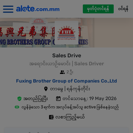
မှတ်ပုံတင်ရန်
၀င်ရန်
Sales Drive
အရောင်းယာဉ်မောင်း | Sales Driver
2 ဦး
Fuxing Brother Group of Companies Co.,Ltd
တာမွေ | ရန်ကုန်တိုင်း
အတည်ပြုပြီး
တင်သောနေ့: 19 May 2026
လွန်ခဲ့သော 3 ရက်က အလုပ်ခန့်အပ်သူ active ဖြစ်နေခဲ့သည်
လစာကြည့်မယ်