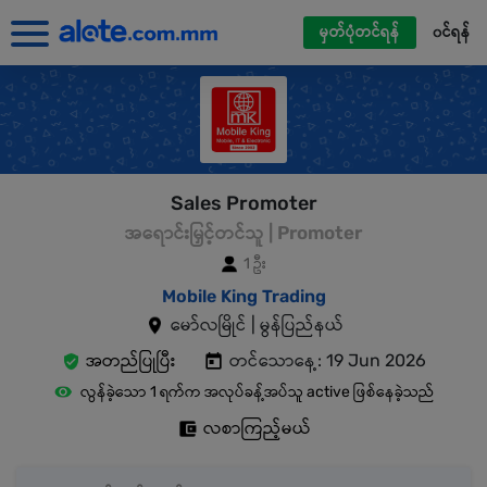
မှတ်ပုံတင်ရန်
၀င်ရန်
Sales Promoter
အရောင်းမြှင့်တင်သူ | Promoter
1 ဦး
Mobile King Trading
မော်လမြိုင် | မွန်ပြည်နယ်
အတည်ပြုပြီး
တင်သောနေ့: 19 Jun 2026
လွန်ခဲ့သော 1 ရက်က အလုပ်ခန့်အပ်သူ active ဖြစ်နေခဲ့သည်
လစာကြည့်မယ်