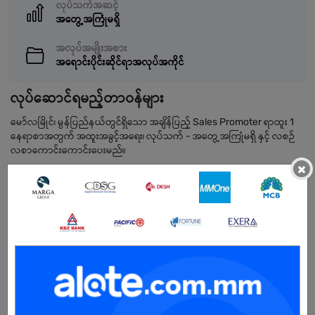
လုပ်သက်အဆင့်
အတွေ့အကြုံမရှိ
အလုပ်အမျိုးအစား
အရောင်းပိုင်းဆိုင်ရာအလုပ်အကိုင်
လုပ်ဆောင်ရမည့်တာဝန်များ
မော်လမြိုင်၊ မွန်ပြည်နယ်တွင်ရှိသော အချိန်ပြည့် Sales Promoter ရာထူး 1
နေရာစာအတွက် အထူးအခွင့်အရေး၊ လုပ်သက် - အတွေ့အကြုံမရှိ နှင့် လစဉ်
လစာကောင်းကောင်းပေးမည်။
×
လိုအပ်သောအရည်အချင်း
• ၉တန်း, ၁၀တန်း, ၁၀တန်းအောင်, ဘွဲ့ရ လျှောက်ထားနိုင်သည်။
• ဖုန်းအရောင်းပိုင်းအတွေ့အကြုံနှင့် IT, Electronics များတွင် အတွေ့အကြုံ
ရှိသူဦးစားပေးမည်
• Customer Service ကောင်းမွန်သူဖြစ်ရမည်။
• သန့်ရှင်းသပ်ရပ်စွာ ဝတ်စားဆင်ယင်တတ်သူ ဖြစ်ရမည်။
• ရိုးသားကြိုးစားပြီး Team work ဖြင့်လုပ်ကိုင်နိုင်ရ မည်။
• စည်းကမ်းလိုက်နာ၍ လေ့လာသင်ယူနိုင်စွမ်း ကောင်းမွန်ရမည်။
• Social Media ပိုင်း အသုံးပြုနိုင်ရမည်