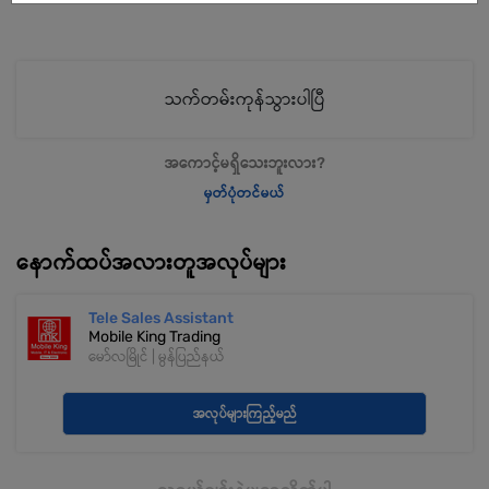
သက်တမ်းကုန်သွားပါပြီ
အကောင့်မရှိသေးဘူးလား?
မှတ်ပုံတင်မယ်
နောက်ထပ်အလားတူအလုပ်များ
Tele Sales Assistant
Mobile King Trading
မော်လမြိုင် | မွန်ပြည်နယ်
အလုပ်များကြည့်မည်