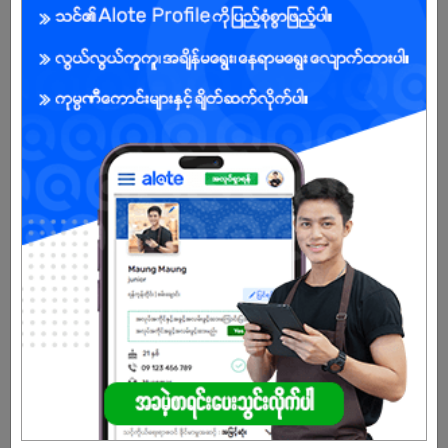
အကျိုးအမြတ်
Basic Salary
Incentive ပါ ခံစားခွင့်ရရှိမည်
Attendance Allowance လည်းရရှိပါမည်
မ
အခွင့်အရေးရှိသူ :