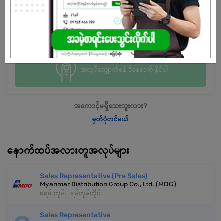
အလုပ်လျှောက်ရန် ဒီနေရာကို နှိပ်ပါ
အကောင့်မရှိသေးဘူးလား?
မှတ်ပုံတင်မယ်
နောက်ထပ်အလားတူအလုပ်များ
Sales Representative (Pre Sales)
Myanmar Distribution Group Co., Ltd. (MDG)
မရမ်းကုန်း | ရန်ကုန်တိုင်း
Sales Representative