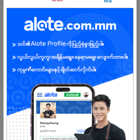
ကျား/မ
အခွင့်အရေးရှိသူ :