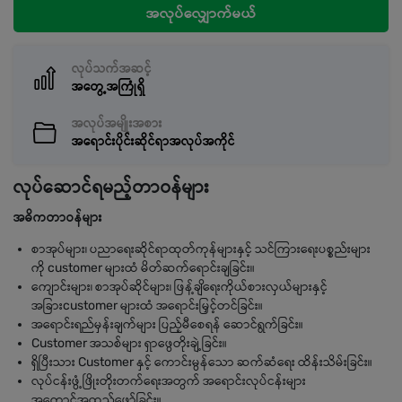
အလုပ်လျှောက်မယ်
လုပ်သက်အဆင့်
အတွေ့အကြုံရှိ
အလုပ်အမျိုးအစား
အရောင်းပိုင်းဆိုင်ရာအလုပ်အကိုင်
လုပ်ဆောင်ရမည့်တာဝန်များ
အဓိကတာဝန်များ
စာအုပ်များ၊ ပညာရေးဆိုင်ရာထုတ်ကုန်များနှင့် သင်ကြားရေးပစ္စည်းများ
ကို customer များထံ မိတ်ဆက်ရောင်းချခြင်း။
ကျောင်းများ၊ စာအုပ်ဆိုင်များ၊ ဖြန့်ချိရေးကိုယ်စားလှယ်များနှင့်
အခြားcustomer များထံ အရောင်းမြှင့်တင်ခြင်း။
အရောင်းရည်မှန်းချက်များ ပြည့်မီစေရန် ဆောင်ရွက်ခြင်း။
Customer အသစ်များ ရှာဖွေတိုးချဲ့ခြင်း။
ရှိပြီးသား Customer နှင့် ကောင်းမွန်သော ဆက်ဆံရေး ထိန်းသိမ်းခြင်း။
လုပ်ငန်းဖွံ့ဖြိုးတိုးတက်ရေးအတွက် အရောင်းလုပ်ငန်းများ
အကောင်အထည်ဖော်ခြင်း။