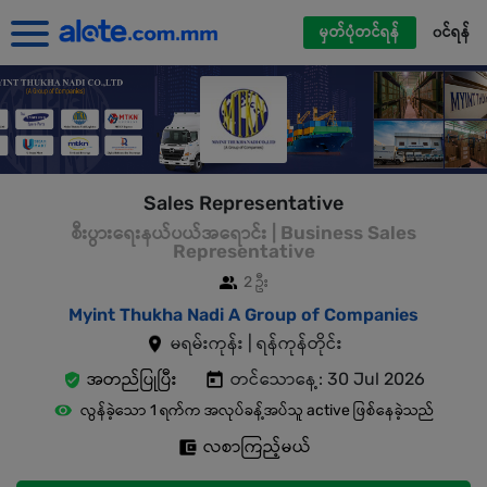
မှတ်ပုံတင်ရန်
၀င်ရန်
Sales Representative
စီးပွားရေးနယ်ပယ်အရောင်း | Business Sales
Representative
2 ဦး
Myint Thukha Nadi A Group of Companies
မရမ်းကုန်း | ရန်ကုန်တိုင်း
အတည်ပြုပြီး
တင်သောနေ့: 30 Jul 2026
လွန်ခဲ့သော 1 ရက်က အလုပ်ခန့်အပ်သူ active ဖြစ်နေခဲ့သည်
လစာကြည့်မယ်