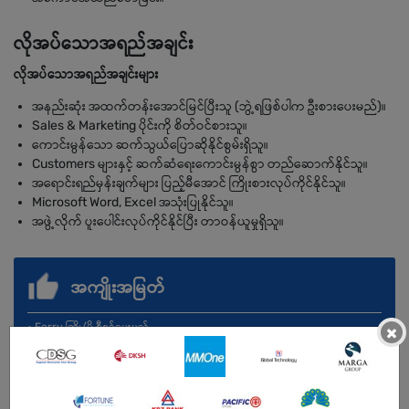
လိုအပ်သောအရည်အချင်း
လိုအပ်သောအရည်အချင်းများ
အနည်းဆုံး အထက်တန်းအောင်မြင်ပြီးသူ (ဘွဲ့ရဖြစ်ပါက ဦးစားပေးမည်)။
Sales & Marketing ပိုင်းကို စိတ်ဝင်စားသူ။
ကောင်းမွန်သော ဆက်သွယ်ပြောဆိုနိုင်စွမ်းရှိသူ။
Customers များနှင့် ဆက်ဆံရေးကောင်းမွန်စွာ တည်ဆောက်နိုင်သူ။
အရောင်းရည်မှန်းချက်များ ပြည့်မီအောင် ကြိုးစားလုပ်ကိုင်နိုင်သူ။
Microsoft Word, Excel အသုံးပြုနိုင်သူ။
အဖွဲ့လိုက် ပူးပေါင်းလုပ်ကိုင်နိုင်ပြီး တာဝန်ယူမှုရှိသူ။
အကျိုးအမြတ်
• Ferry ကြို/ပို့ စီစဉ်ပေးမည်
×
• အလုပ်ဝတ်စုံ (Uniform) ထောက်ပံ့ပေးမည်
• B2B Package ခံစားခွင့်ရရှိမည်