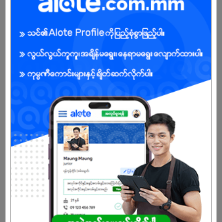
ကျား/မ
အခွင့်အရေးရှိသူ :
သက်တမ်းကုန်သွားပါပြီ
အကောင့်မရှိသေးဘူးလား?
မှတ်ပုံတင်မယ်
နောက်ထပ်အလားတူအလုပ်များ
အိမ်ခြံမြေအကျိုးဆောင်
YouFang Real Estate Agency Co.,Ltd