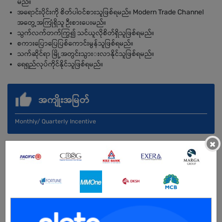
မည်။
အရောင်းပိုင်းကို စိတ်ပါဝင်စားသူဖြစ်ရမည်။ Modern Trade Channel
အတွေ့အကြုံရှိသူ ဉီးစားပေးမည်။
သွက်လက်တက်ကြွ၍ သင်ယူလိုစိတ်ရှိသူဖြစ်ရမည်။
စကားပြောပြေပြစ်ကောင်းမွန်သူဖြစ်ရမည်။
သက်ဆိုင်ရာ မြို့အတွင်းသွားးလာနိုင်သူဖြစ်ရမည်။
ရေရှည်လုပ်ကိုင်နိုင်သူဖြစ်ရမည်။
အကျိုးအမြတ်
Monthly/ Quarterly Incentive
×