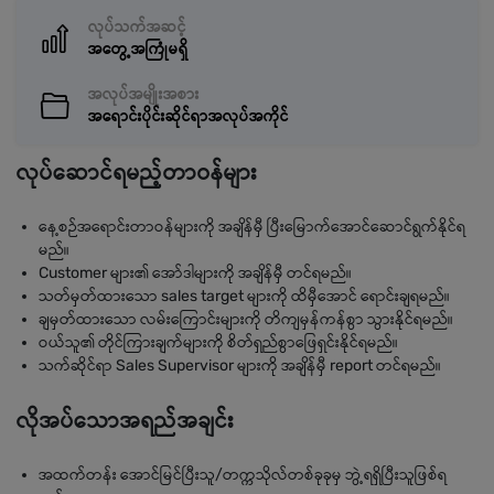
လုပ်သက်အဆင့်
အတွေ့အကြုံမရှိ
အလုပ်အမျိုးအစား
အရောင်းပိုင်းဆိုင်ရာအလုပ်အကိုင်
လုပ်ဆောင်ရမည့်တာဝန်များ
နေ့စဉ်အရောင်းတာဝန်များကို အချိန်မှီ ပြီးမြောက်အောင်ဆောင်ရွက်နိုင်ရ
မည်။
Customer များ၏ ‌အော်ဒါများကို အချိန်မှီ တင်ရမည်။
သတ်မှတ်ထားသော sales target များကို ထိမှီအောင် ရောင်းချရမည်။
ချမှတ်ထားသော လမ်းကြောင်းများကို တိကျမှန်ကန်စွာ သွားနိုင်ရမည်။
ဝယ်သူ၏ တိုင်ကြားချက်များကို စိတ်ရှည်စွာဖြေရှင်းနိုင်ရမည်။
သက်ဆိုင်ရာ Sales Supervisor များကို အချိန်မှီ report တင်ရမည်။
လိုအပ်သောအရည်အချင်း
အထက်တန်း အောင်မြင်ပြီးသူ/တက္ကသိုလ်တစ်ခုခုမှ ဘွဲ့ရရှိပြီးသူဖြစ်ရ