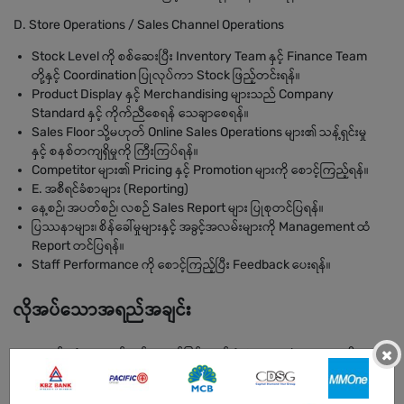
D. Store Operations / Sales Channel Operations
Stock Level ကို စစ်ဆေးပြီး Inventory Team နှင့် Finance Team
တို့နှင့် Coordination ပြုလုပ်ကာ Stock ဖြည့်တင်းရန်။
Product Display နှင့် Merchandising များသည် Company
Standard နှင့် ကိုက်ညီစေရန် သေချာစေရန်။
Sales Floor သို့မဟုတ် Online Sales Operations များ၏ သန့်ရှင်းမှု
နှင့် စနစ်တကျရှိမှုကို ကြီးကြပ်ရန်။
Competitor များ၏ Pricing နှင့် Promotion များကို စောင့်ကြည့်ရန်။
E. အစီရင်ခံစာများ (Reporting)
နေ့စဉ်၊ အပတ်စဉ်၊ လစဉ် Sales Report များ ပြုစုတင်ပြရန်။
ပြဿနာများ၊ စိန်ခေါ်မှုများနှင့် အခွင့်အလမ်းများကို Management ထံ
Report တင်ပြရန်။
Staff Performance ကို စောင့်ကြည့်ပြီး Feedback ပေးရန်။
လိုအပ်သောအရည်အချင်း
×
အနည်းဆုံး အထက်တန်းအောင်မြင်ရမည် (Diploma / Degree ရရှိထား
သူ ဦးစားပေး)။
Sales သို့မဟုတ် Retail လုပ်ငန်းတွင် အတွေ့အကြုံ ၂ နှစ်နှင့်အထက် ရှိရ