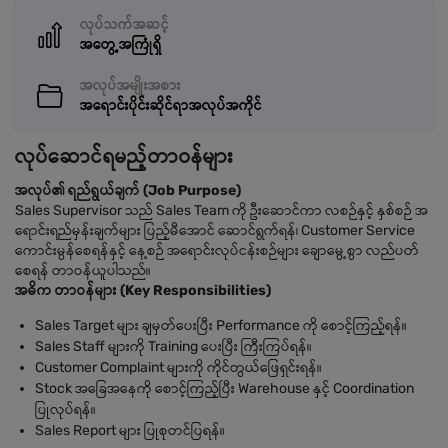
လုပ်သက်အဆင့်
အတွေ့အကြုံရှိ
အလုပ်အမျိုးအစား
အရောင်းပိုင်းဆိုင်ရာအလုပ်အကိုင်
လုပ်ဆောင်ရမည့်တာဝန်များ
အလုပ်၏ ရည်ရွယ်ချက် (Job Purpose)
Sales Supervisor သည် Sales Team ကို ဦးဆောင်ကာ လစဉ်နှင့် နှစ်စဉ် အ
ရောင်းရည်မှန်းချက်များ ပြည့်မီအောင် ဆောင်ရွက်ရန်၊ Customer Service
ကောင်းမွန်စေရန်နှင့် နေ့စဉ် အရောင်းလုပ်ငန်းစဉ်များ ချောမွေ့စွာ လည်ပတ်
စေရန် တာဝန်ယူပါသည်။
အဓိက တာဝန်များ (Key Responsibilities)
Sales Target များ ချမှတ်ပေးပြီး Performance ကို စောင့်ကြည့်ရန်။
Sales Staff များကို Training ပေးပြီး ကြီးကြပ်ရန်။
Customer Complaint များကို ကိုင်တွယ်ဖြေရှင်းရန်။
Stock အခြေအနေကို စောင့်ကြည့်ပြီး Warehouse နှင့် Coordination
ပြုလုပ်ရန်။
Sales Report များ ပြုစုတင်ပြရန်။