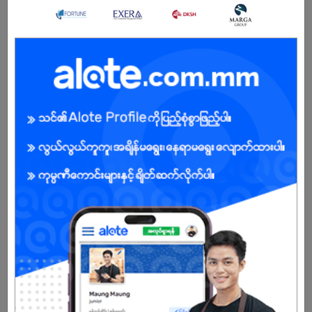
မည်။
Team အသေးစားကို ကြီးကြပ်ဖူးသော အတွေ့အကြုံရှိပါက ပိုမို
ကောင်းမွန်သည်။
Communication Skill နှင့် Leadership Skill ကောင်းမွန်ရမည်။
Basic Computer Skill (Excel, POS System) အသုံးပြုနိုင်ရမည်။
Shift Schedule သို့မဟုတ် Standard Working Hours ဖြင့် အလုပ်
လုပ်ရမည်။
Business Requirement အရ Weekend နှင့် Public Holiday များတွင်
အလုပ်လုပ်ရန် လိုအပ်နိုင်သည်။
Sale Supervisor အတွေ့အကြံု အနည်းဆုံး ၃ နှစ်ရှိရမည်။
POL မြို့ခံ/ နေထိုင်နိုင်ရမည်။
ဆိုင်ကယ်ရှိရမည် (လိုင်စင်/ လူလိုင်စင်ရှိရမည်)
ကျွမ်းကျင်မှုနှင့် လုပ်ငန်းဆိုင်ရာ အရည်အချင်းများ (Skills &
Competencies)
Leadership Skill
Teamwork
Customer Handling Skill
Problem Solving Skill
Time Management
Sales-Oriented Mindset