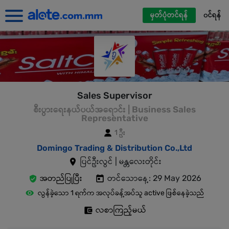
မှတ်ပုံတင်ရန်
၀င်ရန်
Sales Supervisor
စီးပွားရေးနယ်ပယ်အရောင်း | Business Sales
Representative
1 ဦး
Domingo Trading & Distribution Co.,Ltd
ပြင်ဦးလွင် | မန္တလေးတိုင်း
အတည်ပြုပြီး
တင်သောနေ့: 29 May 2026
လွန်ခဲ့သော 1 ရက်က အလုပ်ခန့်အပ်သူ active ဖြစ်နေခဲ့သည်
လစာကြည့်မယ်