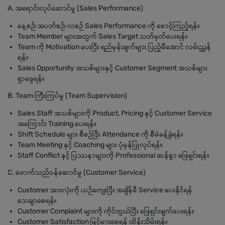
A. အရောင်းလုပ်ဆောင်မှု (Sales Performance)
နေ့စဉ်၊ အပတ်စဉ်၊ လစဉ် Sales Performance ကို စောင့်ကြည့်ရန်။
Team Member များအတွက် Sales Target သတ်မှတ်ပေးရန်။
Team ကို Motivation ပေးပြီး ရည်မှန်းချက်များ ပြည့်မီအောင် လမ်းညွှန်
ရန်။
Sales Opportunity အသစ်များနှင့် Customer Segment အသစ်များ
ရှာဖွေရန်။
B. Team ကြီးကြပ်မှု (Team Supervision)
Sales Staff အသစ်များကို Product, Pricing နှင့် Customer Service
အကြောင်း Training ပေးရန်။
Shift Schedule များ စီစဉ်ပြီး Attendance ကို စီမံခန့်ခွဲရန်။
Team Meeting နှင့် Coaching များ ပုံမှန်ပြုလုပ်ရန်။
Staff Conflict နှင့် ပြဿနာများကို Professional ဆန်စွာ ဖြေရှင်းရန်။
C. ဖောက်သည်ဝန်ဆောင်မှု (Customer Service)
Customer အားလုံးကို ယဉ်ကျေးပြီး အချိန်မီ Service ပေးနိုင်ရန်
သေချာစေရန်။
Customer Complaint များကို ကိုင်တွယ်ပြီး ဖြေရှင်းချက်ပေးရန်။
Customer Satisfaction မြင့်မားစေရန် ထိန်းသိမ်းရန်။