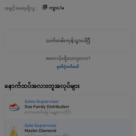
ကျား/မ
အခွင့်အရေးရှိသူ :
သက်တမ်းကုန်သွားပါပြီ
အကောင့်မရှိသေးဘူးလား?
မှတ်ပုံတင်မယ်
နောက်ထပ်အလားတူအလုပ်များ
Sales Supervisor
Soe Family Distribution
မဟာအောင်မြေ | မန္တလေးတိုင်း
Sale Supervisor
Master Diamond