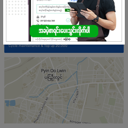
အကျိုးအမြတ်
အခြေခံလစာ ၅၅၀,၀၀၀ (Yearly increment %နှစ်စဉ် Performance Appraisal
ရလတ်မူတည်)
ဆီဖိုး ၁၂၀၀၀၀ + way ပေါ်မူတည် ထပ်ရ)
Cycle maintenance & Top up 20,000