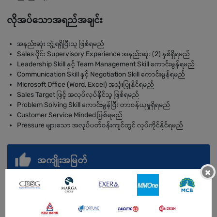
လိုအပ်သောအရည်အချင်း
အနည်းဆုံး ဘွဲ့ရရှိပြီးသူ ဖြစ်ရမည်
Sales ပိုင်း Supervisory Experience အနည်းဆုံး (2) နှစ်ရှိရမည်
Leadership Skill နှင့် Team Management Skill ကောင်းမွန်ရမည်
Communication Skill နှင့် Negotiation Skill ကောင်းမွန်ရမည်
Microsoft Office (Word, Excel) အသုံးပြုနိုင်ရမည်
Sales Target ဖြင့် အလုပ်လုပ်နိုင်သူ ဖြစ်ရမည်
Problem Solving Skill ကောင်းမွန်ပြီး တာဝန်ယူမှုရှိရမည်
Customer Service Minded ဖြစ်ရမည်
Pressure များသော အလုပ်ပတ်ဝန်းကျင်တွင် လုပ်ကိုင်နိုင်ရမည်
အကျိုးအမြတ်
×
.