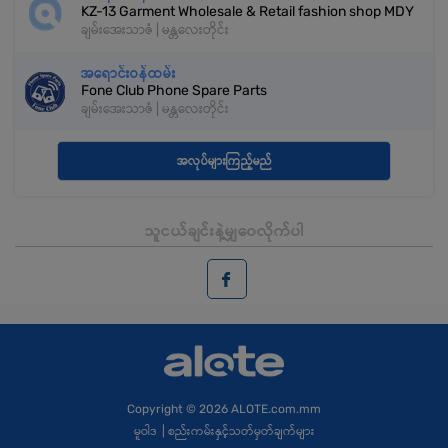
KZ-13 Garment Wholesale & Retail fashion shop MDY
ချမ်းအေးသာဇံ | မန္တလေးတိုင်း
အရောင်းဝန်ထမ်း
Fone Club Phone Spare Parts
ချမ်းအေးသာဇံ | မန္တလေးတိုင်း
အလုပ်များကြည့်မည်
သူငယ်ချင်းနဲ့မျှဝေလိုက်ပါ
Copyright
© 2026 ALOTE.com.mm
မူဝါဒ
|
စည်းကမ်းနှင့်သတ်မှတ်ချက်များ