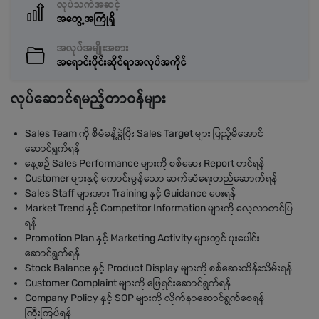
လုပ်သက်အဆင့်
အတွေ့အကြုံရှိ
အလုပ်အမျိုးအစား
အရောင်းပိုင်းဆိုင်ရာအလုပ်အကိုင်
လုပ်ဆောင်ရမည့်တာဝန်များ
Sales Team ကို စီမံခန့်ခွဲပြီး Sales Target များ ပြည့်မီအောင်
ဆောင်ရွက်ရန်
နေ့စဉ် Sales Performance များကို စစ်ဆေး Report တင်ရန်
Customer များနှင့် ကောင်းမွန်သော ဆက်ဆံရေးတည်ဆောက်ရန်
Sales Staff များအား Training နှင့် Guidance ပေးရန်
Market Trend နှင့် Competitor Information များကို လေ့လာတင်ပြ
ရန်
Promotion Plan နှင့် Marketing Activity များတွင် ပူးပေါင်း
ဆောင်ရွက်ရန်
Stock Balance နှင့် Product Display များကို စစ်ဆေးထိန်းသိမ်းရန်
Customer Complaint များကို ဖြေရှင်းဆောင်ရွက်ရန်
Company Policy နှင့် SOP များကို လိုက်နာဆောင်ရွက်စေရန်
ကြီးကြပ်ရန်