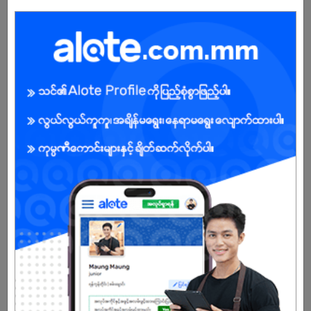
ကျား/မ
အခွင့်အရေးရှိသူ :
သက်တမ်းကုန်သွားပါပြီ
အကောင့်မရှိသေးဘူးလား?
မှတ်ပုံတင်မယ်