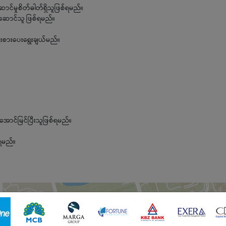
်ဆောင်မှုစိတ်ဓါတ်ရှိသူဖြစ်ရမည်။
းဆောင်သူ ဖြစ်ရမည်။
ဦးစားပေးရွေးချယ်မည်။
င်မြင်ပြီးသူဖြစ်ရမည်။
ရမည်။