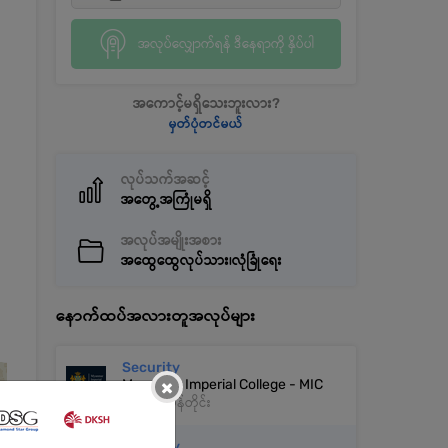
အလုပ်လျှောက်ရန် ဒီနေရာကို နှိပ်ပါ
အကောင့်မရှိသေးဘူးလား?
မှတ်ပုံတင်မယ်
လုပ်သက်အဆင့်
အတွေ့အကြုံမရှိ
အလုပ်အမျိုးအစား
အထွေထွေလုပ်သား၊လုံခြုံရေး
နောက်ထပ်အလားတူအလုပ်များ
Security
Myanmar Imperial College - MIC
×
ဒဂုံ | ရန်ကုန်တိုင်း
Security