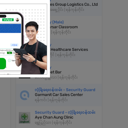
Resources Group Logistics Co., Ltd
ဒဂုံမြို့သစ်အရှေ့ပိုင်း | ရန်ကုန်တိုင်း
Security (Male)
Myanmarsar Classroom
မရမ်းကုန်း | ရန်ကုန်တိုင်း
Security
We Care Healthcare Services
ကြည့်မြင်တိုင် | ရန်ကုန်တိုင်း
Security
The Street Bar
တောင်ဥက္ကလာ | ရန်ကုန်တိုင်း
လုံခြုံရေးဝန်ထမ်း - Security Guard
Garmanit Car Sales Center
ရန်ကင်း | ရန်ကုန်တိုင်း
Security Guard - လုံခြုံရေးဝန်ထမ်း
Aye Chan Aung Clinic
ရွှေပြည်သာ | ရန်ကုန်တိုင်း