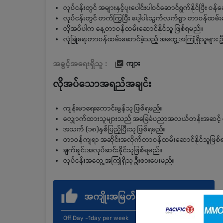
လုပ်ငန်းတွင် အများနှင့်ပူးပေါင်းပါဝင်ဆောင်ရွက်နိုင်ပြီး ဝန
လုပ်ငန်းတွင် တက်ကြွပြီး ပေါ့ပါးသွက်လက်စွာ တာဝန်ထမ်
လိုအပ်ပါက နေ့တာဝန်ထမ်းဆောင်နိုင်သူ ဖြစ်ရမည်။
လုံခြုံရေးတာဝန်ထမ်းဆောင်ခဲ့သည့် အတွေ့အကြုံရှိသူများ 
အခွင့်အရေးရှိသူ :
ကျား
လိုအပ်သောအရည်အချင်း
ကျန်းမာရေးကောင်းမွန်သူ ဖြစ်ရမည်။
လျှောက်ထားသူများသည် အခြေခံပညာအလယ်တန်းအဆင့် အော
အသက် (၁၈)နှစ်ပြည့်ပြီးသူ ဖြစ်ရမည်။
တာဝန်ကျရာ အဆိုင်းအလိုက်တာဝန်ထမ်းဆောင်နိုင်သူဖြစ်
ချက်ချင်းအလုပ်ဆင်းနိုင်သူဖြစ်ရမည်။
လုပ်ငန်းအတွေ့အကြုံရှိသူ ဦးစားပေးမည်။
အကျိုးအမြတ်
Off Day -1day per week