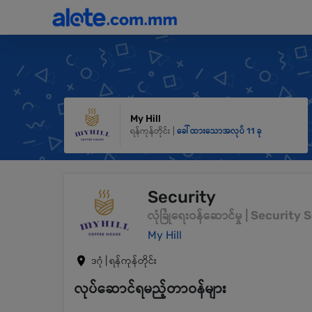
My Hill
ရန်ကုန်တိုင်း |
ခေါ်ထားသောအလုပ် 11 ခု
Security
လုံခြုံရေးဝန်ဆောင်မှု | Security
My Hill
ဒဂုံ | ရန်ကုန်တိုင်း
လုပ်ဆောင်ရမည့်တာဝန်များ