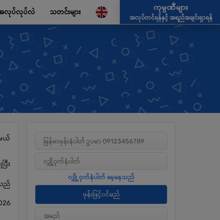
ကုမ္ပဏီများ
အလုပ်လုပ်လဲ
သတင်းများ
အလုပ်တင်ရန်နှင့် အရည်အချင်းရှာရန်
မယ်
ပြီး
့သည်
026