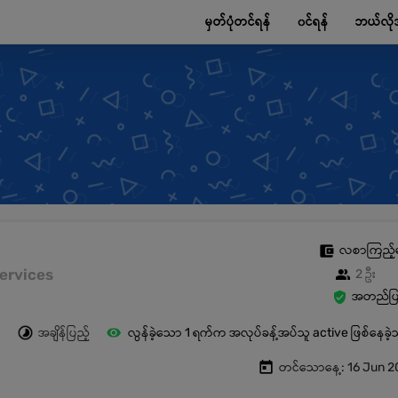
မှတ်ပုံတင်ရန်
၀င်ရန်
ဘယ်လို
လစာကြည့်
 Services
2 ဦး
အတည်ပြု
အချိန်ပြည့်
လွန်ခဲ့သော 1 ရက်က အလုပ်ခန့်အပ်သူ active ဖြစ်နေခဲ
တင်သောနေ့: 16 Jun 2