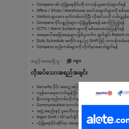
Company ၏ လုံခြုံရေးပိုင်းကို တာဝန်ယူစောင့်ရှောက်ရန်
Office / Shop / Warehouse အဝင်အထွက်များကို စစ်ဆေးထ
Visitors များအား မှတ်တမ်းတင်ပြီး လိုအပ်သလို လမ်းညွှန်
Company ပိုင်ပစ္စည်းများ လုံခြုံမှုရှိစေရန် စောင့်ကြည့်ရန်
CCTV / Alarm System များကို စစ်ဆေးအသုံးပြုနိုင်ရန်
အရေးပေါ်အခြေအနေများ ဖြစ်ပွားပါက ချက်ချင်း Report တ
Duty Schedule အတိုင်း နေ့/ည Shift ဖြင့် တာဝန်ထမ်းဆော
Company စည်းကမ်းများကို လိုက်နာဆောင်ရွက်ရန်
အခွင့်အရေးရှိသူ :
ကျား
လိုအပ်သောအရည်အချင်း
Security ပိုင်း အတွေ့အကြုံရှိသူ ဦးစားပေးမည်
ကျန်းမာရေးကောင်းမွန်ပြီး တာဝန်ယူမှုရှိသူ ဖြစ်ရမည်
ရိုးသားမှု၊ စည်းကမ်းလိုက်နာမှုရှိရမည်
Communication ကောင်းမွန်ပြီး လူမှုဆက်ဆံရေးပြေပြစ်
အဖွဲ့အစည်းနှင့် ပူးပေါင်းလုပ်ဆောင်နိုင်ရမည်
Night Shift / OT ဆင်းနိုင်သူ ဖြစ်ရမည်
လုံခြုံရေးပိုင်းဆိုင်ရာ အရေးပေါ်အခြေအနေများကို ဖြေရှင်းနိ