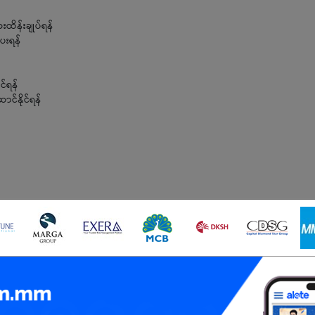
ိန်းချုပ်ရန်
ပေးရန်
င်ရန်
င်နိုင်ရန်
ရမည်
ုင်သူ ဖြစ်ရမည်