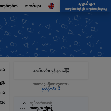
ကုမ္ပဏီများ
အလုပ်လုပ်လဲ
သတင်းများ
အလုပ်တင်ရန်နှင့် အရည်အချင်းရှာရန်
မယ်
သက်တမ်းကုန်သွားပါပြီ
ပြီး
အကောင့်မရှိသေးဘူးလား?
မှတ်ပုံတင်မယ်
့သည်
026
လုပ်သက်အဆင့်
အတွေ့အကြုံမရှိ