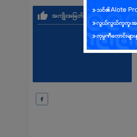
အကျိုးအမြတ်
.