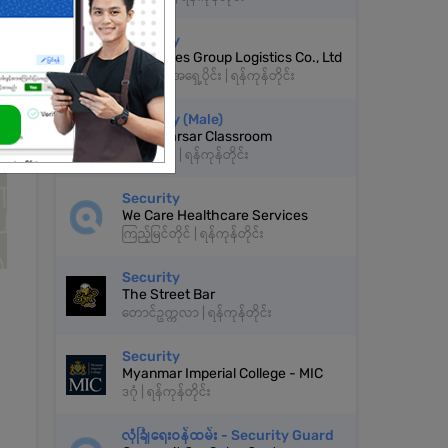
Security
Resources Group Logistics Co., Ltd
ဒဂုံမြို့သစ်အရှေ့ပိုင်း | ရန်ကုန်တိုင်း
Security (Male)
Myanmarsar Classroom
မရမ်းကုန်း | ရန်ကုန်တိုင်း
Security
We Care Healthcare Services
ကြည့်မြင်တိုင် | ရန်ကုန်တိုင်း
Security
The Street Bar
တောင်ဥက္ကလာ | ရန်ကုန်တိုင်း
Security
Myanmar Imperial College - MIC
ဒဂုံ | ရန်ကုန်တိုင်း
လုံခြုံရေးဝန်ထမ်း - Security Guard