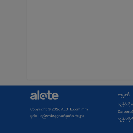
ကုမ္ပဏီ
ကျွန်ုပ်တို
Copyright
© 2026 ALOTE.com.mm
Careers
မူဝါဒ
|
စည်းကမ်းနှင့်သတ်မှတ်ချက်များ
ကျွန်ုပ်တိ