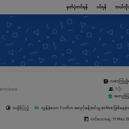
မှတ်ပုံတင်ရန်
၀င်ရန်
ဘယ်လို
လစာကြည့်
 Services
5 ဦး
အတည်ပြု
အချိန်ပြည့်
လွန်ခဲ့သော 1 ပတ်က အလုပ်ခန့်အပ်သူ active ဖြစ်နေခဲ
တင်သောနေ့: 11 May 2