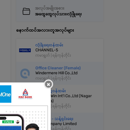
အလုပ်အမျိုးအစား
အထွေထွေလုပ်သား၊လုံခြုံရေး
နောက်ထပ်အလားတူအလုပ်များ
လုံခြုံရေးဝန်ထမ်း
CHANNEL-5
ကမာရွတ် | ရန်ကုန်တိုင်း
Office Cleaner (Female)
Windermere Hill Co.,Ltd
ကမာရွတ် | ရန်ကုန်တိုင်း
×
အထွေထွေဝန်ထမ်း
Thuriya Win Int'l Co.,Ltd (Nagar
Pyan Tea)
ကမာရွတ် | ရန်ကုန်တိုင်း
Cleaner - သန့်ရှင်းရေး
JWK Company Limited
ကမာရွတ် | ရန်ကုန်တိုင်း