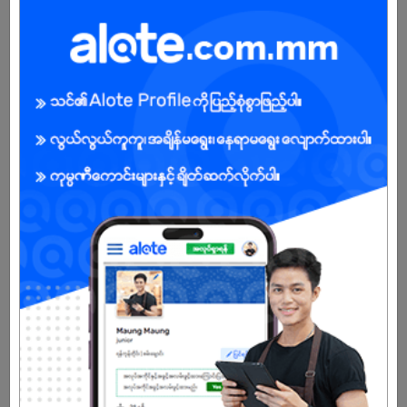
မ
အခွင့်အရေးရှိသူ :
သက်တမ်းကုန်သွားပါပြီ
အကောင့်မရှိသေးဘူးလား?
မှတ်ပုံတင်မယ်