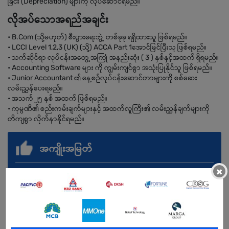
ခြင်း (Depreciation) များကို လုပ်ဆောင်ရမည်။
လိုအပ်သောအရည်အချင်း
• B.Com (သို့မဟုတ်) စီးပွားရေးဘွဲ့ တစ်ခုခု ရရှိထားသူ ဖြစ်ရမည်။
• LCCI Level 1,2,3 (UK) (သို့) ACCA Part 1အောင်မြင်ပြီးသူ ဖြစ်ရမည်။
• သက်ဆိုင်ရာ လုပ်ငန်းအတွေ့အကြုံ အနည်းဆုံး ( 3 ) နှစ်နှင့်အထက် ရှိရမည်။
• Accounting Software များ ကို ကျွမ်းကျင်စွာ အသုံးပြုနိုင်သူ ဖြစ်ရမည်။
• Junior Accountant ၏ နေ့စဉ်လုပ်ငန်းဆောင်တာများကို စစ်ဆေး
လမ်းညွှန်ပေးရမည်။
• အသက် ၂၅ နှစ် အထက် ဖြစ်ရမည်။
• ကုမ္ပဏီ၏ စည်းကမ်းချက်များနှင့် အထက်လူကြီး၏ လမ်းညွှန်ချက်များကို
တိကျစွာ လိုက်နာနိုင်ရမည်။
အကျိုးအမြတ်
×
.