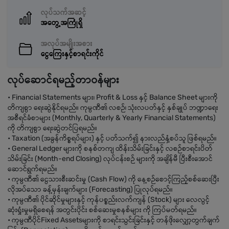
လုပ်သက်အဆင့်
အတွေ့အကြုံရှိ
အလုပ်အမျိုးအစား
ငွေကြေးနှင့်စာရင်းကိုင်
လုပ်ဆောင်ရမည့်တာဝန်များ
• Financial Statements များ၊ Profit & Loss နှင့် Balance Sheet များကို
တိကျစွာ ရေးဆွဲနိုင်ရမည်။ ကုမ္ပဏီ၏ လစဉ်၊ သုံးလပတ်နှင့် နှစ်ချုပ် ဘဏ္ဍာရေး
အစီရင်ခံစာများ (Monthly, Quarterly & Yearly Financial Statements)
ကို တိကျစွာ ရေးဆွဲတင်ပြရမည်။
• Taxation (အခွန်ကိစ္စရပ်များ) နှင့် ပတ်သက်၍ နားလည်နှံ့စပ်သူ ဖြစ်ရမည်။
• General Ledger များကို စနစ်တကျ ထိန်းသိမ်းခြင်းနှင့် လစဉ်စာရင်းပိတ်
သိမ်းခြင်း (Month-end Closing) လုပ်ငန်းစဉ် များကို အချိန်မီ ပြီးစီးအောင်
ဆောင်ရွက်ရမည်။
• ကုမ္ပဏီ၏ ငွေသားစီးဆင်းမှု (Cash Flow) ကို နေ့စဉ်စောင့်ကြည့်စစ်ဆေးပြီး
လိုအပ်သော ခန့်မှန်းချက်များ (Forecasting) ပြုလုပ်ရမည်။
• ကုမ္ပဏီ၏ ပိုင်ဆိုင်မှုများနှင့် ကုန်ပစ္စည်းလက်ကျန် (Stock) များ လေလွင့်
ဆုံးရှုံးမှုမရှိစေရန် အတွင်းပိုင်း စစ်ဆေးမှုစနစ်များ ကို ကြပ်မတ်ရမည်။
• ကုမ္ပဏီပိုင်Fixed Assetsများကို စာရင်းသွင်းခြင်းနှင့် တန်ဖိုးလျှော့တွက်ချက်