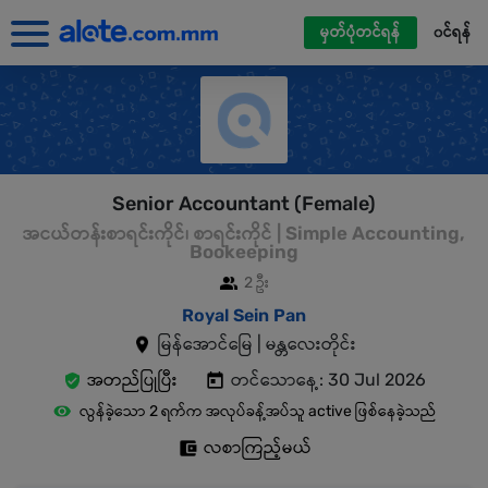
မှတ်ပုံတင်ရန်
၀င်ရန်
Senior Accountant (Female)
အငယ်တန်းစာရင်းကိုင်၊ စာရင်းကိုင် | Simple Accounting,
Bookeeping
2 ဦး
Royal Sein Pan
မြန်အောင်မြေ | မန္တလေးတိုင်း
အတည်ပြုပြီး
တင်သောနေ့: 30 Jul 2026
လွန်ခဲ့သော 2 ရက်က အလုပ်ခန့်အပ်သူ active ဖြစ်နေခဲ့သည်
လစာကြည့်မယ်