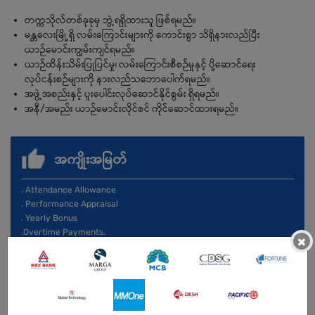
တက္ကသိုလ်တစ်ခုခုမှ ဘွဲ့ရရှိထားသူ ဖြစ်ရမည်။
မန္တလေးမြို့ရှိ လမ်းကြောင်းများကို ကောင်းစွာ သိရှိနားလည်ပြီး
ယာဉ်မောင်းကျွမ်းကျင်ရမည်။
ယာဉ်ထိန်းသိမ်းပြုပြင်မှု၊ လမ်းကြောင်းစီစဉ်မှုနှင့် ပို့ဆောင်ရေး
လုပ်ငန်းစဉ်များကို နားလည်သဘောပေါက်ရမည်။
အဖွဲ့အစည်းနှင့် ပူးပေါင်းလုပ်ဆောင်နိုင်စွမ်း ရှိရမည်။
အနီ/အမည်း ယာဉ်မောင်းလိုင်စင် ကိုင်ဆောင်ထားရမည်။
အကျိုးအမြတ်
. Attendance Allowance
. Performance Appraisal
. Yearly Bonus
.Overtime Payments.
×
.Monthly Mobile Top-up.