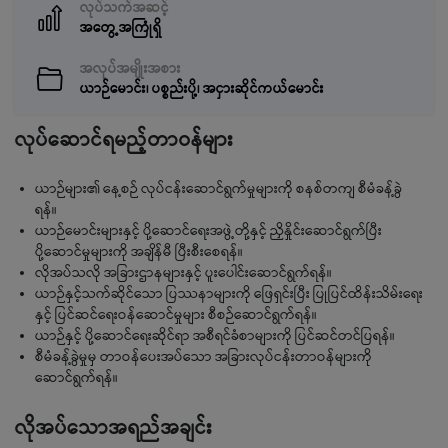
လုပ်သက်အဆင့်
အတွေ့အကြုံရှိ
အလုပ်အမျိုးအစား
ယာဉ်မောင်း၊ ပစ္စည်းပို့၊ အငှားဆိုင်ကယ်မောင်း
လုပ်ဆောင်ရမည့်တာဝန်များ
ယာဉ်များ၏ နေ့စဉ် လုပ်ငန်းဆောင်ရွက်မှုများကို စနစ်တကျ စီမံခန့်ခွဲ
ရန်။
ယာဉ်မောင်းများနှင့် ပို့ဆောင်ရေးအဖွဲ့တို့နှင့် ညှိနှိုင်းဆောင်ရွက်ပြီး
ပို့ဆောင်မှုများကို အချိန်မီ ပြီးစီးစေရန်။
လိုအပ်သလို အခြားဌာနများနှင့် ပူးပေါင်းဆောင်ရွက်ရန်။
ယာဉ်နှင့်သက်ဆိုင်သော ပြဿနာများကို ဖြေရှင်းပြီး ပြုပြင်ထိန်းသိမ်းရေး
နှင့် ပြင်ဆင်ရေးဝန်ဆောင်မှုများ စီစဉ်ဆောင်ရွက်ရန်။
ယာဉ်နှင့် ပို့ဆောင်ရေးဆိုင်ရာ အစီရင်ခံစာများကို ပြင်ဆင်တင်ပြရန်။
စီမံခန့်ခွဲမှုမှ တာဝန်ပေးအပ်သော အခြားလုပ်ငန်းတာဝန်များကို
ဆောင်ရွက်ရန်။
လိုအပ်သောအရည်အချင်း