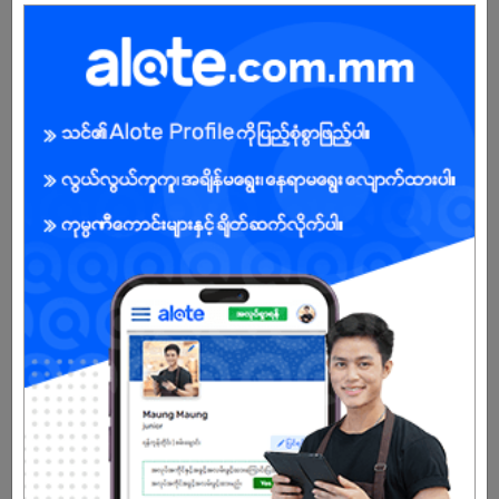
ကျား
အခွင့်အရေးရှိသူ :
သက်တမ်းကုန်သွားပါပြီ
အကောင့်မရှိသေးဘူးလား?
မှတ်ပုံတင်မယ်