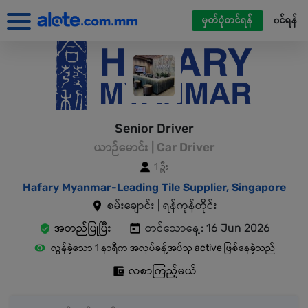
မှတ်ပုံတင်ရန်
၀င်ရန်
Senior Driver
ယာဉ်မောင်း | Car Driver
1 ဦး
Hafary Myanmar-Leading Tile Supplier, Singapore
စမ်းချောင်း | ရန်ကုန်တိုင်း
အတည်ပြုပြီး
တင်သောနေ့: 16 Jun 2026
လွန်ခဲ့သော 1 နာရီက အလုပ်ခန့်အပ်သူ active ဖြစ်နေခဲ့သည်
လစာကြည့်မယ်