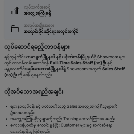
လုပ်သက်အဆင့်
အတွေ့အကြုံမရှိ
အလုပ်အမျိုးအစား
အရောင်းပိုင်းဆိုင်ရာအလုပ်အကိုင်
လုပ်ဆောင်ရမည့်တာဝန်များ
ရန်ကုန်တိုင်း၊
ကမာရွတ်မြို့နယ် နှင့် ပန်းဘဲတန်းမြို့နယ်
ရှိ Showroom များ
တွင် တာဝန်ထမ်းဆောင်ရန်
Full-Time Sales Staff (၁၀) ဦး
နှင့်
မန္တလေးတိုင်း၊
ချမ်းအေးသာဇံမြို့နယ်
ရှိ Showroom အတွက်
Sales Staff
(၁၀) ဦး
ကို ခေါ်ယူနေပါသည်။
လိုအပ်သောအရည်အချင်း
ရတနာလုပ်ငန်းနှင့် ပတ်သက်သည့် Sales အတွေ့အကြုံရှိသူများကို
ဦးစားပေးမည်။
အတွေ့အကြုံမရှိသူများကိုလည်း Training ပေးသင်ကြားပေးမည်။
စကားပြောဆိုမှု ကောင်းမွန်ပြီး Customer များနှင့် ဆက်ဆံရေး
ကောင်းမွန်သူ ဖြစ်ရမည်။