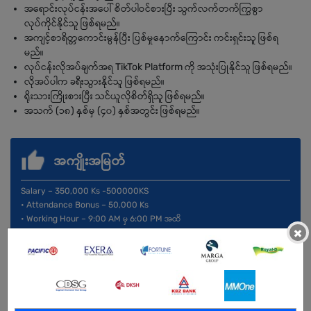
အရောင်းလုပ်ငန်းအပေါ် စိတ်ပါဝင်စားပြီး သွက်လက်တက်ကြွစွာ
လုပ်ကိုင်နိုင်သူ ဖြစ်ရမည်။
အကျင့်စာရိတ္တကောင်းမွန်ပြီး ပြစ်မှုနောက်ကြောင်း ကင်းရှင်းသူ ဖြစ်ရ
မည်။
လုပ်ငန်းလိုအပ်ချက်အရ TikTok Platform ကို အသုံးပြုနိုင်သူ ဖြစ်ရမည်။
လိုအပ်ပါက ခရီးသွားနိုင်သူ ဖြစ်ရမည်။
ရိုးသားကြိုးစားပြီး သင်ယူလိုစိတ်ရှိသူ ဖြစ်ရမည်။
အသက် (၁၈) နှစ်မှ (၄၀) နှစ်အတွင်း ဖြစ်ရမည်။
အကျိုးအမြတ်
Salary – 350,000 Ks -500000KS
• Attendance Bonus – 50,000 Ks
• Working Hour – 9:00 AM မှ 6:00 PM အထိ
×
• Off Day – Monday