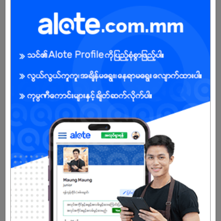
ကျား/မ
အခွင့်အရေးရှိသူ :
သက်တမ်းကုန်သွားပါပြီ
အကောင့်မရှိသေးဘူးလား?
မှတ်ပုံတင်မယ်