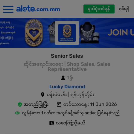
မှတ်ပုံတင်ရန်
၀င်ရန်
Senior Sales
ဆိုင်အရောင်းစာရေး | Shop Sales, Sales
Representative
1 ဦး
Lucky Diamond
ပန်းပဲတန်း | ရန်ကုန်တိုင်း
အတည်ပြုပြီး
တင်သောနေ့: 11 Jun 2026
လွန်ခဲ့သော 1 ပတ်က အလုပ်ခန့်အပ်သူ active ဖြစ်နေခဲ့သည်
လစာကြည့်မယ်