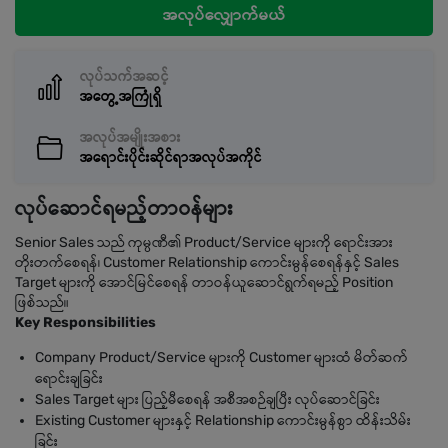
အလုပ်လျှောက်မယ်
လုပ်သက်အဆင့်
အတွေ့အကြုံရှိ
အလုပ်အမျိုးအစား
အရောင်းပိုင်းဆိုင်ရာအလုပ်အကိုင်
လုပ်ဆောင်ရမည့်တာဝန်များ
Senior Sales သည် ကုမ္ပဏီ၏ Product/Service များကို ရောင်းအား
တိုးတက်စေရန်၊ Customer Relationship ကောင်းမွန်စေရန်နှင့် Sales
Target များကို အောင်မြင်စေရန် တာဝန်ယူဆောင်ရွက်ရမည့် Position
ဖြစ်သည်။
Key Responsibilities
Company Product/Service များကို Customer များထံ မိတ်ဆက်
ရောင်းချခြင်း
Sales Target များ ပြည့်မီစေရန် အစီအစဉ်ချပြီး လုပ်ဆောင်ခြင်း
Existing Customer များနှင့် Relationship ကောင်းမွန်စွာ ထိန်းသိမ်း
ခြင်း