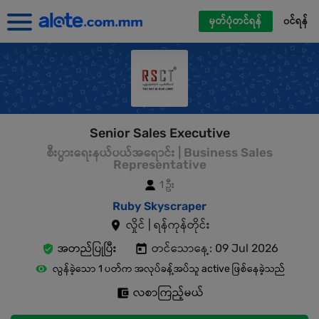
မှတ်ပုံတင်ရန်
၀င်ရန်
Senior Sales Executive
စီးပွားရေးနယ်ပယ်အရောင်း | Business Sales
Representative
1 ဦး
Ruby Skyscraper
လှိုင် | ရန်ကုန်တိုင်း
အတည်ပြုပြီး
တင်သောနေ့: 09 Jul 2026
လွန်ခဲ့သော 1 ပတ်က အလုပ်ခန့်အပ်သူ active ဖြစ်နေခဲ့သည်
လစာကြည့်မယ်