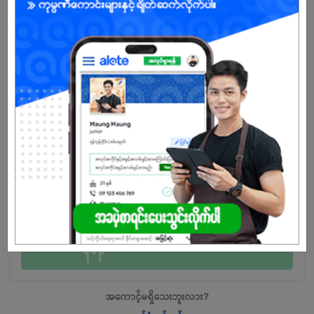
ကျား/မ
အခွင့်အရေးရှိသူ :
အလုပ်လျှောက်ရန် ဒီနေရာကို နှိပ်ပါ
အကောင့်မရှိသေးဘူးလား?