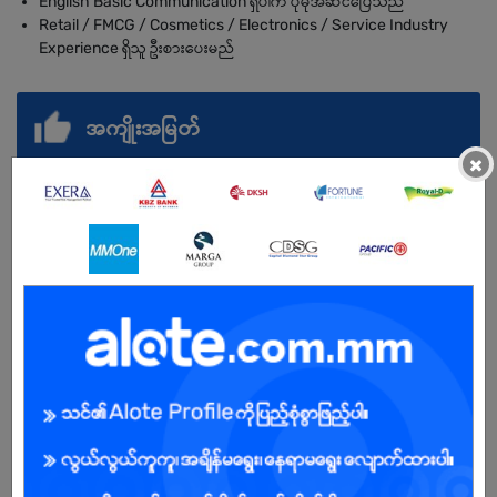
English Basic Communication ရှိပါက ပိုမိုအဆင်ပြေသည်
Retail / FMCG / Cosmetics / Electronics / Service Industry
Experience ရှိသူ ဦးစားပေးမည်
အကျိုးအမြတ်
×
.