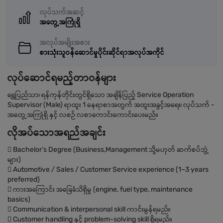
လုပ်သက်အဆင့်
အတွေ့အကြုံရှိ
အလုပ်အမျိုးအစား
စားသုံးသူဝန်ဆောင်မှုပိုင်းဆိုင်ရာအလုပ်အကိုင်
လုပ်ဆောင်ရမည့်တာဝန်များ
ရွှေပြည်သာ၊ ရန်ကုန်တိုင်းတွင်ရှိသော အချိန်ပြည့် Service Operation
Supervisor (Male) ရာထူး 1 နေရာစာအတွက် အထူးအခွင့်အရေး၊ လုပ်သက် -
အတွေ့အကြုံရှိ နှင့် လစဉ် လစာကောင်းကောင်းပေးမည်။
လိုအပ်သောအရည်အချင်း
 Bachelor’s Degree (Business,Management သို့မဟုတ် ဆက်စပ်ဘွဲ့
များ)
 Automotive / Sales / Customer Service experience (1–3 years
preferred)
 ကားအကြောင်း အခြေခံသိရှိမှု (engine, fuel type, maintenance
basics)
 Communication & interpersonal skill ကာင်းမွန်ရမည်။
 Customer handling နှင့် problem-solving skill ရှိရမည်။