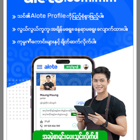
ကျား
အခွင့်အရေးရှိသူ :
သက်တမ်းကုန်သွားပါပြီ
အကောင့်မရှိသေးဘူးလား?
မှတ်ပုံတင်မယ်
နောက်ထပ်အလားတူအလုပ်များ
Receptionist
Tharaphu Specialist Clinic
ရွှေပြည်သာ | ရန်ကုန်တိုင်း