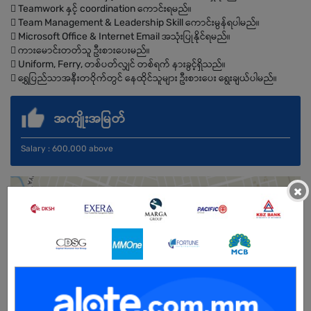
 Teamwork နှင့် coordination ကောင်းရမည်။
 Team Management & Leadership Skill ကောင်းမွန်ရပါမည်။
 Microsoft Office & Internet Email အသုံးပြုနိုင်ရမည်။
 ကားမောင်းတတ်သူ ဦးစားပေးမည်။
 Uniform, Ferry, တစ်ပတ်လျှင် တစ်ရက် နားခွင့်ရှိသည်။
 ရွှေပြည်သာအနီးတဝိုက်တွင် နေထိုင်သူများ ဦးစားပေး ရွေးချယ်ပါမည်။
အကျိုးအမြတ်
Salary : 600,000 above
×