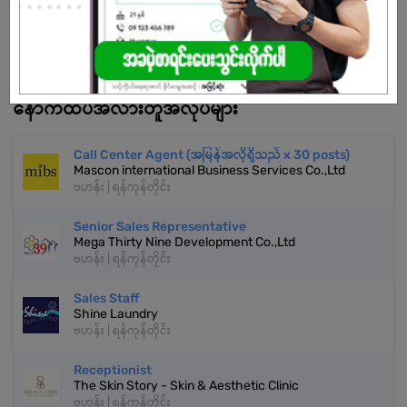
အကောင့်မရှိသေးဘူးလား?
မှတ်ပုံတင်မယ်
နောက်ထပ်အလားတူအလုပ်များ
Call Center Agent (အမြန်အလိုရှိသည် x 30 posts)
Mascon international Business Services Co.,Ltd
ဗဟန်း | ရန်ကုန်တိုင်း
Senior Sales Representative
Mega Thirty Nine Development Co.,Ltd
ဗဟန်း | ရန်ကုန်တိုင်း
Sales Staff
Shine Laundry
ဗဟန်း | ရန်ကုန်တိုင်း
Receptionist
The Skin Story - Skin & Aesthetic Clinic
ဗဟန်း | ရန်ကုန်တိုင်း