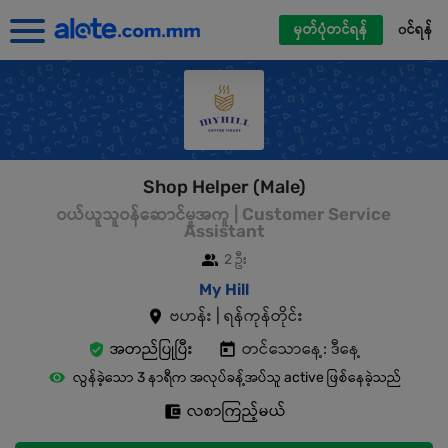
မှတ်ပုံတင်ရန်
၀င်ရန်
Shop Helper (Male)
ဝယ်ယူသူဝန်ဆောင်မှုအကူ | Customer Service
Assistant
2 ဦး
My Hill
ဗဟန်း | ရန်ကုန်တိုင်း
အတည်ပြုပြီး
တင်သောနေ့: ဒီနေ့
လွန်ခဲ့သော 3 နာရီက အလုပ်ခန့်အပ်သူ active ဖြစ်နေခဲ့သည်
လစာကြည့်မယ်