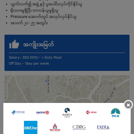
သွက်လက်၍ အဖွဲ့နှင့် ပူးပေါင်းလုပ်ကိုင်နိုင်သူ
ရိုးသားမှုရှိပြီး တာဝန်ယူမှုရှိသူ
Pressure အောက်တွင် အလုပ်လုပ်နိုင်သူ
အသက် ၂၀-၂၅ အတွင်း
အကျိုးအမြတ်
Salary- 350,000/- + Duty Meal
Off Day - 1day per week
×