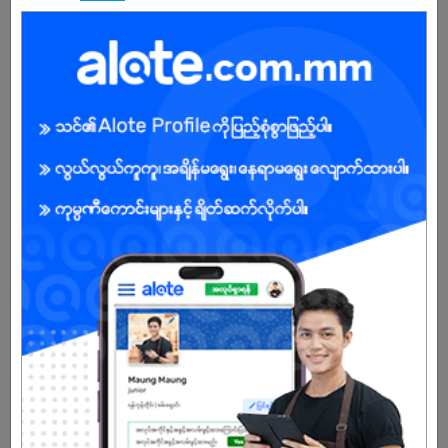
ကျား
အခွင့်အရေးရှိသူ :
အလုပ်လျှောက်ရန် ဒီနေရာကို နှိပ်ပါ