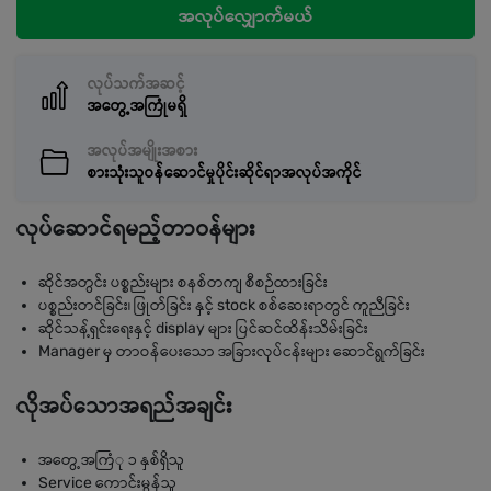
အလုပ်လျှောက်မယ်
လုပ်သက်အဆင့်
အတွေ့အကြုံမရှိ
အလုပ်အမျိုးအစား
စားသုံးသူဝန်ဆောင်မှုပိုင်းဆိုင်ရာအလုပ်အကိုင်
လုပ်ဆောင်ရမည့်တာဝန်များ
ဆိုင်အတွင်း ပစ္စည်းများ စနစ်တကျ စီစဉ်ထားခြင်း
ပစ္စည်းတင်ခြင်း၊ ဖြုတ်ခြင်း နှင့် stock စစ်ဆေးရာတွင် ကူညီခြင်း
ဆိုင်သန့်ရှင်းရေးနှင့် display များ ပြင်ဆင်ထိန်းသိမ်းခြင်း
Manager မှ တာဝန်ပေးသော အခြားလုပ်ငန်းများ ဆောင်ရွက်ခြင်း
လိုအပ်သောအရည်အချင်း
အတွေ့အကြံု ၁ နှစ်ရှိသူ
Service ကောင်းမွန်သူ