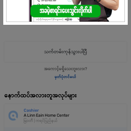
ကျား
အခွင့်အရေးရှိသူ :
သက်တမ်းကုန်သွားပါပြီ
အကောင့်မရှိသေးဘူးလား?
မှတ်ပုံတင်မယ်
နောက်ထပ်အလားတူအလုပ်များ
Cashier
A Linn Eain Home Center
မြဝတီ | ကရင်ပြည်နယ်