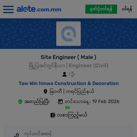
မှတ်ပုံတင်ရန်
၀င်ရန်
Site Engineer ( Male )
မြို့ပြအင်ဂျင်နီယာ | Engineer (Civil)
1 ဦး
Taw Win Innwa Construction & Decoration
မြဝတီ | ကရင်ပြည်နယ်
အတည်ပြုပြီး
တင်သောနေ့: 19 Feb 2026
လစာကြည့်မယ်
လုပ်သက်အဆင့်