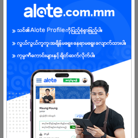
ရမည်။
. ကြိုတင်၍ တစ်ပတ်စာ planning ကို ရုံးနဲ့ညှိ့နှိုင်းတိုင်ပင်ရမည်။
. လက်ရာသေသပ်ကောင်းမွန်အောင် ကြီးကြပ်နိုင်သူ ဖြစ်ရမယ်
. လုပ်ငန်းအပ်နှံသူများနှင့် ဆက်ဆံရာတွင် လူမူဆက်ဆံရေးကောင်းမွန်ရမည်။
. Under Construction မှာ Labour နဲ့ contractorsများ အုပ်ချုပ်နိုင်ရမည်။
အကျိုးအမြတ်
.