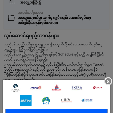
အတွေ့အကြုံရှိ
အလုပ်အမျိုးအစား
အထွေထွေစက်မှု၊ လက်မှု ကျွမ်းကျင်၊ ဆောက်လုပ်ရေး
အင်ဂျင်နီယာနှင့်လုပ်သားများ
လုပ်ဆောင်ရမည့်တာဝန်များ
. လုပ်ငန်းလည်ပတ်မှုချောမွေ့စေရန်အတွက်လိုအပ်သောဆောက်လုပ်ရေး
ပစ္စည်းများ ကြိုတင်ပြင်ဆင်ခြင်း။
. လုပ်ငန်းအရည်အသွေးပြည့်မှီစေရန်နှင့် Schedule နှင့်အညီ အချိန်မီ ပြီးစီး
အောင် ဆောင်ရွက်ပေးနိုင်ရမည်။
. ကုမ္ပဏီမှသတ်မှတ်ထားသည့် လုပ်ငန်းပြီးစီးမှုသတ်မှတ်ချက်များ၊ Target
ပြည့်မီစေရန်အတွက် နည်းလမ်းရှာဖွေခြင်း၊ တွန်းအားပေခြင်း၊တာဝန်ခံ
ကြီးကြပ်ခြင်း၊ပြီးစီးမှုအား စစ်ဆေးခြင်းနှင့်အလေအလွှင့်ဆုံးရှုံးမှုမရှိစေရေးတို့
အား ဆောင်ရွက်ရမည်။
×
လိုအပ်သောအရည်အချင်း
. စီမံကိန်း၏ နေ့စဉ်လုပ်ဆောင်မှုများနှင့်လုပ်ငန်းအစီအစဉ်ကိုစီမံခန့်ခွဲ
ကြီးကြပ်နိုင်ရမည်။
. ဆိုဒ်တွင် အသုံးပြုမည့် ပစ္စည်းများအား အသေးစိတ်တွက်ချက်နိုင်ရမည်။
. မိမိကိုယ်တိုင် တိုးတတ်လိုစိတ်ရှိရမည်။အသင်းအဖွဲ့နဲ့ လက်တွဲလုပ်ကိုင်တတ်