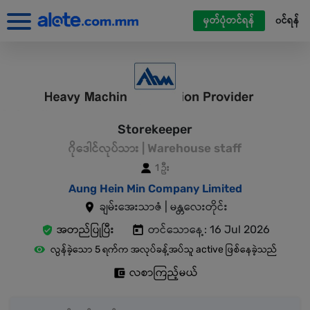
မှတ်ပုံတင်ရန်
၀င်ရန်
Storekeeper
ဂိုဒေါင်လုပ်သား | Warehouse staff
1 ဦး
Aung Hein Min Company Limited
ချမ်းအေးသာဇံ | မန္တလေးတိုင်း
အတည်ပြုပြီး
တင်သောနေ့: 16 Jul 2026
လွန်ခဲ့သော 5 ရက်က အလုပ်ခန့်အပ်သူ active ဖြစ်နေခဲ့သည်
လစာကြည့်မယ်