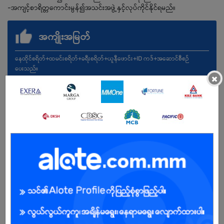
-အကျင့်စာရိတ္တကောင်းမွန်၍အသင်းအဖွဲ့နှင့်လုပ်ကိုင်နိုင်ရမည်။
အကျိုးအမြတ်
နေထိုင်စရိတ်+ထမင်းစရိတ်+ခရီးစရိတ်+ယူနီဖောင်း+ID ကဒ်+အဆောင်စီစဉ်
ပေးသည်။
×