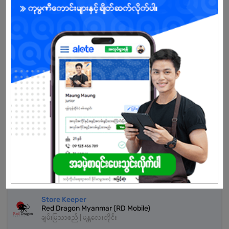
ကျား
အခွင့်အရေးရှိသူ :
သက်တမ်းကုန်သွားပါပြီ
အကောင့်မရှိသေးဘူးလား?
မှတ်ပုံတင်မယ်
နောက်ထပ်အလားတူအလုပ်များ
ဂိုထောင်အကူဝန်ထမ်း
Fone Club Phone Spare Parts
ချမ်းအေးသာဇံ | မန္တလေးတိုင်း
Store Keeper
Red Dragon Myanmar (RD Mobile)
ချမ်းမြသာစည် | မန္တလေးတိုင်း