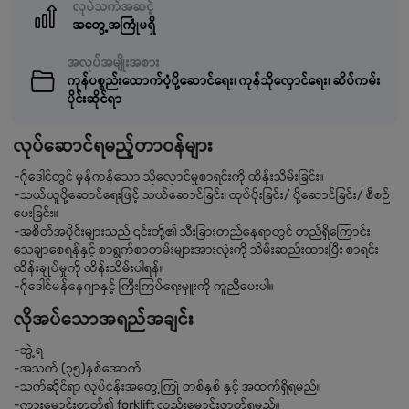
လုပ်သက်အဆင့်
အတွေ့အကြုံမရှိ
အလုပ်အမျိုးအစား
ကုန်ပစ္စည်းထောက်ပံ့ပို့ဆောင်ရေး၊ ကုန်သိုလှောင်ရေး၊ ဆိပ်ကမ်း
ပိုင်းဆိုင်ရာ
လုပ်ဆောင်ရမည့်တာဝန်များ
-ဂိုဒေါင်တွင် မှန်ကန်သော သိုလှောင်မှုစာရင်းကို ထိန်းသိမ်းခြင်း။
-သယ်ယူပို့ဆောင်ရေးဖြင့် သယ်ဆောင်ခြင်း၊ ထုပ်ပိုးခြင်း/ ပို့ဆောင်ခြင်း/ စီစဉ်
ပေးခြင်း။
-အစိတ်အပိုင်းများသည် ၎င်းတို့၏ သီးခြားတည်နေရာတွင် တည်ရှိကြောင်း
သေချာစေရန်နှင့် စာရွက်စာတမ်းများအားလုံးကို သိမ်းဆည်းထားပြီး စာရင်း
ထိန်းချုပ်မှုကို ထိန်းသိမ်းပါရန်။
-ဂိုဒေါင်မန်နေဂျာနှင့် ကြီးကြပ်ရေးမှူးကို ကူညီပေးပါ။
လိုအပ်သောအရည်အချင်း
-ဘွဲ့ရ
-အသက် (၃၅)နှစ်အောက်
-သက်ဆိုင်ရာ လုပ်ငန်းအတွေ့ကြုံ တစ်နှစ် နှင့် အထက်ရှိရမည်။
-ကားမောင်းတတ်၍ forklift လည်းမောင်းတတ်ရမည်။