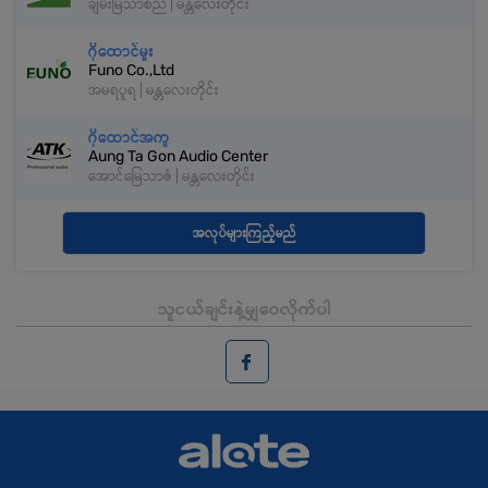
ချမ်းမြသာစည် | မန္တလေးတိုင်း
ဂိုထောင်မှုး
Funo Co.,Ltd
အမရပူရ | မန္တလေးတိုင်း
ဂိုထောင်အကူ
Aung Ta Gon Audio Center
အောင်မြေသာဇံ | မန္တလေးတိုင်း
အလုပ်များကြည့်မည်
သူငယ်ချင်းနဲ့မျှဝေလိုက်ပါ