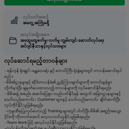
လုပ်သက်အဆင့်
အတွေ့အကြုံမရှိ
အလုပ်အမျိုးအစား
အထွေထွေစက်မှု၊ လက်မှု ကျွမ်းကျင်၊ ဆောက်လုပ်ရေး
အင်ဂျင်နီယာနှင့်လုပ်သားများ
လုပ်ဆောင်ရမည့်တာဝန်များ
- ရန်ကုန် ရုံးချုပ် ၊ မန္တလေးရုံး နှင့် တောင်ကြီး ရုံးခွဲများတွင် တာ၀န်ဆောင်ရပါ
မည် ။
-မိမိ၏ဌာနမှုးနှင့် ဆိုဒ်တာ၀န်ခံ၏ ညွန်ကြားချက်များကို ကောင်းမွန်စွာ
လိုက်နာပြီး ချမှတ်ပေးထားသည့် တာ၀န်များကို လုပ်ဆောင်နိုင်ရမည်။
- မိမိအဖွဲ့အစည်း အဆင်ပြေစွာ လည်ပတ်နိုင်ရန် အတွက် အခြားဌာနများနှင့်
သော်လည်းကောင်း ၊ Customer များနှင့် သော်လည်းကောင်း ချိတ်ဆက်ပြီး
လုပ်ကိုင်နိုင်သူဖြစ်ရမည်။
-ကုမ္ပဏီမှပြုလုပ်ပေးသည့် Training များတွင် ပါ၀င်ပြီး မိမိ၏ အရည်အသွေး
ပိုင်းကို တိုးတက်အောင် လေ့လာသင်ယူနိုင်သူဖြစ်ရမည်။
-Team Work ဖြင့် အလုပ်လုပ်နိုင်သူဖြစ်ရမည်။
-လုပ်ငန်းလိုအပ်ချက်အရ နယ်ခရီးသွားလာနိုင်သူဖြစ်ရမည်။