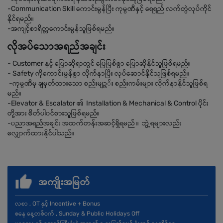
-Communication Skill ကောင်းမွန်ပြီး ကုမ္ပဏီနှင့် ရေရှည် လက်တွဲလုပ်ကိုင်
နိုင်ရမည်။
-အကျင့်စာရိတ္တကောင်းမွန်သူဖြစ်ရမည်။
လိုအပ်သောအရည်အချင်း
- Customer နှင့် ပြောဆိုရာတွင် ပြေပြစ်စွာ ပြောဆိုနိုင်သူဖြစ်ရမည်။
- Safety ကိုကောင်းမွန်စွာ လိုက်နာပြီး လုပ်ဆောင်နိုင်သူဖြစ်ရမည်။
-ကုမ္ပဏီမှ ချမှတ်ထားသော စည်းမျဥ်း စည်းကမ်းများ လိုက်နာနိုင်သူဖြစ်ရ
မည်။
-Elevator & Escalator ၏ Installation & Mechanical & Control ပိုင်း
တို့အား စိတ်ပါ၀င်စားသူဖြစ်ရမည်။
-ပညာအရည်အချင်း အထက်တန်းအဆင့်ရှိရမည် ။ ဘွဲ့ရများလည်း
လျှောက်ထားနိုင်ပါသည်။
အကျိုးအမြတ်
လစာ , OT နှင့် Incentive + Bonus
စနေ နေ့တစ်၀က် , Sunday & Public Holidays Off