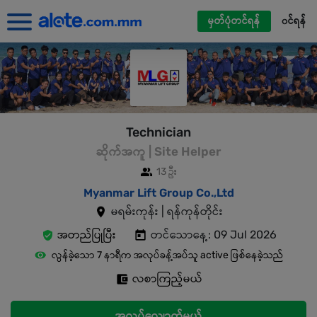
မှတ်ပုံတင်ရန်
၀င်ရန်
Technician
ဆိုက်အကူ | Site Helper
13 ဦး
Myanmar Lift Group Co.,Ltd
မရမ်းကုန်း | ရန်ကုန်တိုင်း
အတည်ပြုပြီး
တင်သောနေ့: 09 Jul 2026
လွန်ခဲ့သော 7 နာရီက အလုပ်ခန့်အပ်သူ active ဖြစ်နေခဲ့သည်
လစာကြည့်မယ်
အလုပ်လျှောက်မယ်