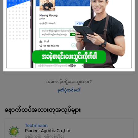
အလုပ်လျှောက်ရန် ဒီနေရာကို နှိပ်ပါ
အကောင့်မရှိသေးဘူးလား?
မှတ်ပုံတင်မယ်
နောက်ထပ်အလားတူအလုပ်များ
Technician
Pioneer Agrobiz Co.,Ltd
မရမ်းကုန်း | ရန်ကုန်တိုင်း