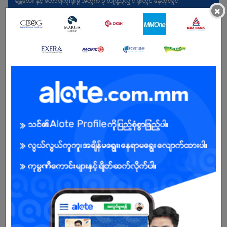
မန္တလေး နှင့် တောင်ကြီးရုံးခွဲ အတွက် ၃ လပြည့်လျှင် ရုံးတွင် နေထိုင်ခွင
×
ကျား
အခွင့်အရေးရှိသူ :