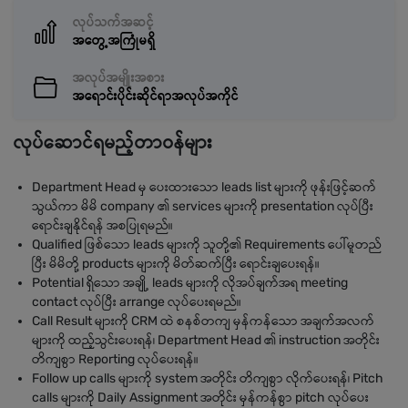
လုပ်သက်အဆင့်
အတွေ့အကြုံမရှိ
အလုပ်အမျိုးအစား
အရောင်းပိုင်းဆိုင်ရာအလုပ်အကိုင်
လုပ်ဆောင်ရမည့်တာဝန်များ
Department Head မှ ပေးထားသော leads list များကို ဖုန်းဖြင့်ဆက်
သွယ်ကာ မိမိ company ၏ services များကို presentation လုပ်ပြီး
ရောင်းချနိုင်ရန် အစပြုရမည်။
Qualified ဖြစ်သော leads များကို သူတို့၏ Requirements ပေါ်မူတည်
ပြီး မိမိတို့ products များကို မိတ်ဆက်ပြီး ရောင်းချပေးရန်။
Potential ရှိသော အချို့ leads များကို လိုအပ်ချက်အရ meeting
contact လုပ်ပြီး arrange လုပ်ပေးရမည်။
Call Result များကို CRM ထဲ စနစ်တကျ မှန်ကန်သော အချက်အလက်
များကို ထည့်သွင်းပေးရန်၊ Department Head ၏ instruction အတိုင်း
တိကျစွာ Reporting လုပ်ပေးရန်။
Follow up calls များကို system အတိုင်း တိကျစွာ လိုက်ပေးရန်၊ Pitch
calls များကို Daily Assignment အတိုင်း မှန်ကန်စွာ pitch လုပ်ပေး