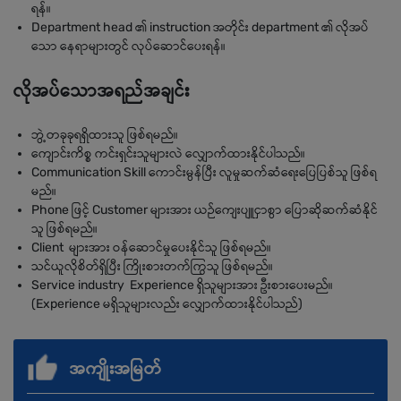
ရန်။
Department head ၏ instruction အတိုင်း department ၏ လိုအပ်
သော နေရာများတွင် လုပ်ဆောင်ပေးရန်။
လိုအပ်သောအရည်အချင်း
ဘွဲ့တခုခုရရှိထားသူ ဖြစ်ရမည်။
ကျောင်းကိစ္စ ကင်းရှင်းသူများလဲ လျှောက်ထားနိုင်ပါသည်။
Communication Skill ကောင်းမွန်ပြီး လူမှုဆက်ဆံရေးပြေပြစ်သူ ဖြစ်ရ
မည်။
Phone ဖြင့် Customer များအား ယဉ်ကျေးပျူငှာစွာ ပြောဆိုဆက်ဆံနိုင်
သူ ဖြစ်ရမည်။
Client များအား ဝန်ဆောင်မှုပေးနိုင်သူ ဖြစ်ရမည်။
သင်ယူလိုစိတ်ရှိပြီး ကြိုးစားတက်ကြွသူ ဖြစ်ရမည်။
Service industry Experience ရှိသူများအား ဦးစားပေးမည်။
(Experience မရှိသူများလည်း လျှောက်ထားနိုင်ပါသည်)
အကျိုးအမြတ်