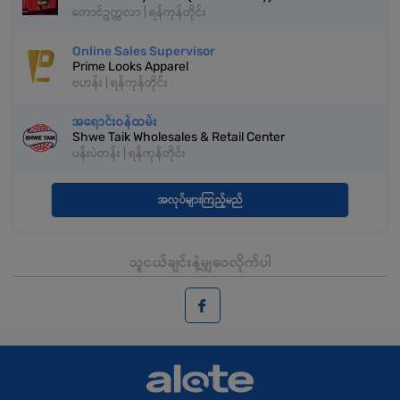
တောင်ဥက္ကလာ | ရန်ကုန်တိုင်း
Online Sales Supervisor
Prime Looks Apparel
ဗဟန်း | ရန်ကုန်တိုင်း
အရောင်းဝန်ထမ်း
Shwe Taik Wholesales & Retail Center
ပန်းပဲတန်း | ရန်ကုန်တိုင်း
အလုပ်များကြည့်မည်
သူငယ်ချင်းနဲ့မျှဝေလိုက်ပါ