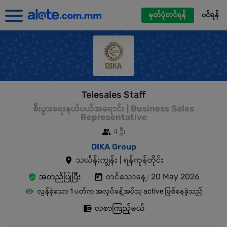
မှတ်ပုံတင်ရန်
၀င်ရန်
Telesales Staff
စီးပွားရေးနယ်ပယ်အရောင်း | Business Sales
Representative
4 ဦး
DIKA Group
သင်္ဃန်းကျွန်း | ရန်ကုန်တိုင်း
အတည်ပြုပြီး
တင်သောနေ့: 20 May 2026
လွန်ခဲ့သော 1 ပတ်က အလုပ်ခန့်အပ်သူ active ဖြစ်နေခဲ့သည်
လစာကြည့်မယ်