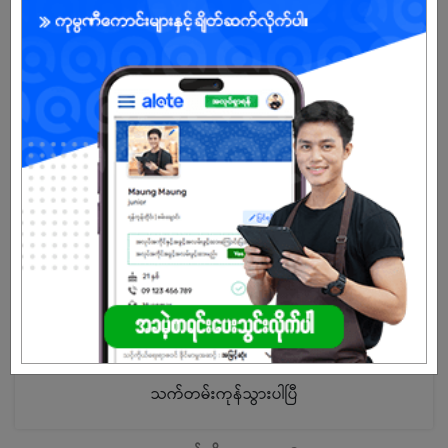
ကျွန်ုပ်တို့ကုမ္ပဏီအကြောင်း
DIKA သည် ပြည်တွင်း SMEs များအတွက် အတိုင်ပင်ခံနှင့် စီးပွားရေးဆိုင်ရာ
ဝန်ဆောင်မှုများကို ဆောင်ရွက် ပေးလျှက်ရှိသည့် လုပ်ငန်းဖြစ်ပါသည်။ DIKA မှ
ပေးအပ်သောဝန်ဆောင်မှုများသည် ရလဒ်ကို အခြေခံ သောတာဝန်ယူတာဝန်ခံ
မှုရှိသည့် ဝန်ဆောင်မှုများဖြစ်ပြီး အသေးစားနှင့် အလတ်စား စီးပွားရေးလုပ်ငန်း
များစွာ ကို ဝန်ဆောင်မှု ပေးခဲ့သည့် Company လဲ ဖြစ်ပါသည်။
DIKA တွင် တာဝန်ထမ်းဆောင်ကြသည့် ဝန်ထမ်းများသည် လုပ်ငန်း အပေါ်
တွင် အရေးကြီးသည့် အခန်းကဏ္ဍတွင် ပါဝင်နေကြောင်း သိရှိသည့်အားလျော်စွာ
ဝန်ထမ်း များ ၏ ရေတို ရေရှည်တိုးတက်မှု များ ကို များစွာ အလေးထားသည့်
လုပ်ငန်းဖြစ်သည်။ ဝန်ထမ်းများ အား စဥ်ဆက်မပြတ် တိုးတက် စေရန်
အတွက် DIKA မှ လိုအပ်သည့် သင်တန်းများ အပ်နှံပေးခြင်း ထူးချွန်သည့်
ဝန်ထမ်းများ အား Performance Bonus များ ပေးအပ်ခြင်း၊ လုပ်ငန်း
အမြတ်အစွန်းပေါ် မူတည်ပြီး ခွဲဝေခံစားစေခြင်း အစရှိသည်တို့ ကို ဆောင်ရွက်
လျှက်ရှိပြီး SMEs Base Consulting Firm များထဲတွင် Staff Benifit အမြင့်
ဆုံး Company တစ်ခု အဖြစ်ရပ်တည်လျှက်ရှိပါသည်။
သက်တမ်းကုန်သွားပါပြီ