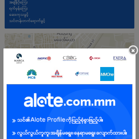
အချိန်ပိုကြေး
ရက်မှန်ကြေး
ဆေးကုသခွင့်
သင်တန်းတက်ရောက်ခွင့်
×
ကျား/မ
အခွင့်အရေးရှိသူ :