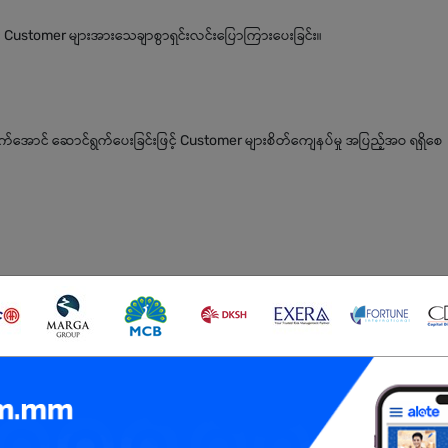
ီး Customer များအားသေချာစွာရှင်းလင်းပြောကြားပေးခြင်း။
ောင် ဆောင်ရွက်ပေးခြင်းဖြင့် Customer များစိတ်ကျေနပ်မှု အပြည့်အဝ ရရှိစေ
ော့ပေါ့စဉ်းစားပေးပါမည်။
စားသူ ဖြစ်ရမည်။
ိုင်သူဖြစ်ရမည်။