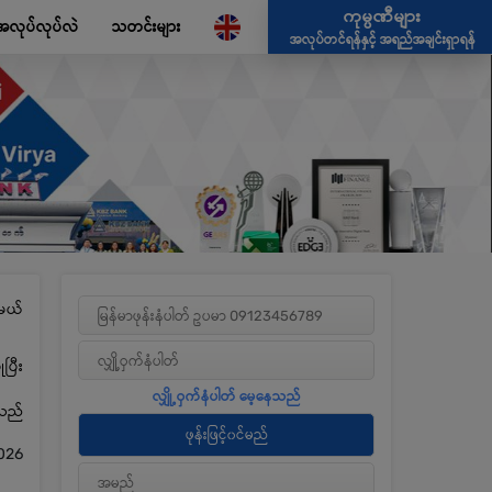
ကုမ္ပဏီများ
အလုပ်လုပ်လဲ
သတင်းများ
အလုပ်တင်ရန်နှင့် အရည်အချင်းရှာရန်
မယ်
ပြီး
့သည်
026