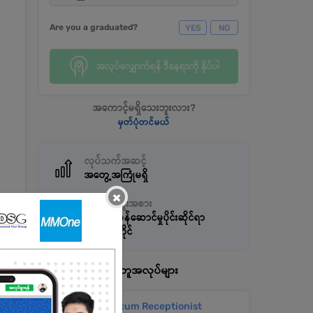
Are you a graduated?
YES
NO
အလုပ်လျှောက်ရန် ဒီနေရာကို နှိပ်ပါ
အကောင့်မရှိသေးဘူးလား?
မှတ်ပုံတင်မယ်
လုပ်သက်အဆင့်
အတွေ့အကြုံမရှိ
×
အလုပ်အမျိုးအစား
စားသုံးသူဝန်ဆောင်မှုပိုင်းဆိုင်ရာ
အလုပ်အကိုင်
နောက်ထပ်အလားတူအလုပ်များ
Admin cum Receptionist