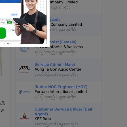
MRED Company Limited
ပုသိမ်ကြီး | မန္တလေးတိုင်း
ဧည့်ကြိုဝန်ထမ်း
United 9 Company Limited
ချမ်းအေးသာဇံ | မန္တလေးတိုင်း
Receptionist (Female)
Hexa Aesthetic & Wellness
ချမ်းမြသာစည် | မန္တလေးတိုင်း
Service Admin (Male)
Aung Ta Gon Audio Center
အောင်မြေသာဇံ | မန္တလေးတိုင်း
Junior NOC Engineer (MDY)
Fortune International Limited
ချမ်းမြသာစည် | မန္တလေးတိုင်း
်တီး
Customer Service Officer (Call
ှု၊
Agent)
KBZ Bank
အောင်မြေသာဇံ | မန္တလေးတိုင်း