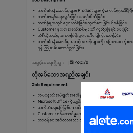
Job Description
ဘဏ်၏ဝန်ဆောင်မှုများ၊ Product များကိုကောင်းစွာသိရှိပြ
ဘဏ်စာရင်းရေးသွင်းခြင်း၊ စာရင်းပိတ်ခြင်း။
ဘဏ်ခွဲများတွင် ငွေလက်ခံခြင်း၊ ထုတ်ပေးခြင်း၊ စိစစ်ခြင်း။
Customer များ၏အခက်အခဲများကို ကူညီဖြေရှင်းပေးခြင်း၊
သိရှိလိုသည်များ၊ မေးမြန်းမှုများကိုဖြေကြားပေးခြင်း။
ဘဏ်၏၀န်ဆောင်မှုအဆင့်အတန်းများကို အမြဲတစေ တိုးတက်အ
ရန် ကြိုးပမ်းဆောင်ရွက်ခြင်း။
အခွင့်အရေးရှိသူ :
ကျား/မ
လိုအပ်သောအရည်အချင်း
Job Requirement
လုပ်ငန်းလိုအပ်ချက်အပေါ်မူတည်၍ ပညာအရည်အချင်းကို လျှ
Microsoft Office ကိုကျွမ်းကျင်စွာ အသုံးပြုနိုင်ရမည်။
ဆက်ဆံရေးပြေပြစ်ကောင်းမွန်သူဖြစ်ရမည်။
Customer ဝန်ဆောင်မှုပေးခြင်းကို အမှန်တကယ်စိတ်ပါဝင်
တာဝန်ပေးအပ်ထားသော ဘဏ်ခွဲများတွင် တာဝန်ထမ်းဆောင်န