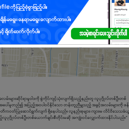
များဆိုင်ရာမူဝါဒကို စွဲကိုင်ကျင့်သုံးလျက်ရှိသည့်နည်းတူ လူပုဂ္ဂိုလ်တစ်ဦးတစ်
င်မှုအပေါ်မူတည်၍ အပြည့်အဝပါဝင်နိုင်သော တန်းတူညီမျှသည့် အခွင့်အလမ်းများကို ဖန
် ကတိကဝတ်ပြုဆောင်ရွက်လျက် ရှိနေပါသည်။ လူနည်းစုများ၊ ကျား၊မ လိင်ဝိသေသခံယူမ
သည့်လူပုဂ္ဂိုလ်တစ်ဦးတစ်ယောက်ချင်းစီတိုင်းမဆို အကျုံးဝင်လျှောက်ထားနိုင်ပါသည်။"