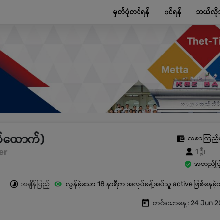
မှတ်ပုံတင်ရန်
၀င်ရန်
ဘယ်လို
က်ထောက်)
လစာကြည့်
er
1 ဦး
အတည်ပြု
အချိန်ပြည့်
လွန်ခဲ့သော 18 နာရီက အလုပ်ခန့်အပ်သူ active ဖြစ်နေခဲ
တင်သောနေ့: 24 Jun 2