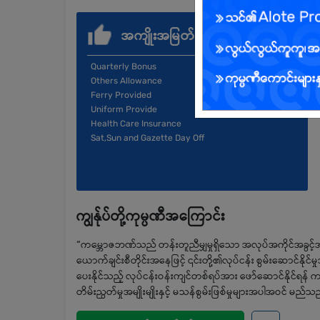
အကျိုးအမြတ်
Quarterly Bonus
Others Allowance
Ferry Provided
Uniform Provide
Health Care Insurance
Sat,Sun and Gazette Day Off
ကျွန်ုပ်တို့ကုမ္ပဏီအကြောင်း
“ကမ္ဘောဇဘဏ်သည် တန်းတူညီမျှမှုရှိသော အလုပ်အကိုင်အခွင့်အလမ်း
ယောက်ချင်းစီတိုင်းအနေဖြင့် ၎င်းတို့၏လုပ်ငန်း စွမ်းဆောင်နို
ပေးနိုင်သည့် လုပ်ငန်းဝန်းကျင်တစ်ရပ်အား ဖော်ဆောင်နိုင်ရန
တိမ်းညွတ်မှုအမျိုးမျိုးနှင့် မသန်စွမ်းဖြစ်မှုများအပါအဝင် မည်