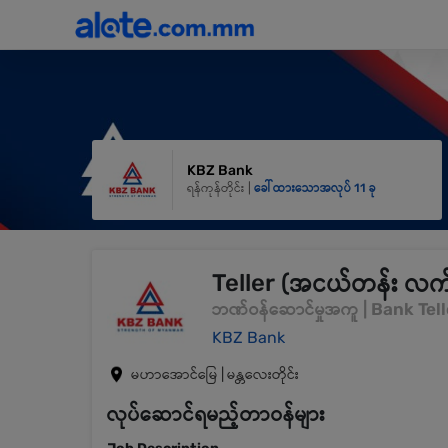
KBZ Bank
ရန်ကုန်တိုင်း |
ခေါ်ထားသောအလုပ် 11 ခု
Teller (အငယ်တန်း လ
ဘဏ်ဝန်ဆောင်မှုအကူ | Bank Tell
KBZ Bank
မဟာအောင်မြေ | မန္တလေးတိုင်း
လုပ်ဆောင်ရမည့်တာဝန်များ