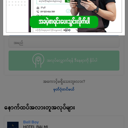
အလုပ်လျှောက်ရန် ဒီနေရာကို နှိပ်ပါ
အကောင့်မရှိသေးဘူးလား?
မှတ်ပုံတင်မယ်
နောက်ထပ်အလားတူအလုပ်များ
Bell Boy
HOTEL BALMI