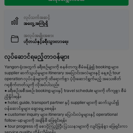
လုပ်သက်အဆင့်
အတွေ့အကြုံရှိ
အလုပ်အမျိုးအစား
ဟိုတယ်နှင့်ခရီးသွားလာရေး
လုပ်ဆောင်ရမည့်တာဝန်များ
Yangon ရုံးအတွက် ခရီးစဉ်များကို စနစ်တကျ စီမံခန့်ခွဲ၍ booking များ၊
supplier ဆက်သွယ်မှုများ၊ itinerary အပြောင်းအလဲများနှင့် နေ့စဉ် tour
operation လုပ်ငန်းများကို ထိရောက်စွာ ပံ့ပိုးဆောင်ရွက်မည့် အသေးစိတ်
ဂရုစိုက်တတ်သူကို လိုအပ်ပါသည်။
● ခရီးစဉ်အစီအစဉ်၊ booking များနှင့် travel schedule များကို တိကျစွာ စီမံ
ညှိနှိုင်းရန်။
● hotel, guide, transport partner နှင့် supplier များကို ဆက်သွယ်၍
ဝန်ဆောင်မှုများ ချောမွေ့စေရန်။
● customer inquiry များ၊ itinerary ပြောင်းလဲမှုများနှင့် operational
follow-up များကို အချိန်မီ ဖြေရှင်းရန်။
● tour progress ကို စောင့်ကြည့်ပြီး ပြဿနာများကို လျင်မြန်စွာ ဖြေရှင်းကာ
service quality ထိန်းသိမ်းရန်။