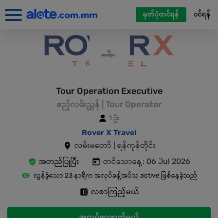
မှတ်ပုံတင်ရန်
၀င်ရန်
Tour Operation Executive
ဧည့်လမ်းညွှန် | Tour Operator
1 ဦး
Rover X Travel
လမ်းမတော် | ရန်ကုန်တိုင်း
အတည်ပြုပြီး
တင်သောနေ့: 06 Jul 2026
လွန်ခဲ့သော 23 နာရီက အလုပ်ခန့်အပ်သူ active ဖြစ်နေခဲ့သည်
လစာကြည့်မယ်
အလုပ်လျှောက်မယ်