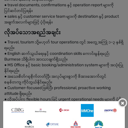
● travel documents, confirmations နှင့် operation report များကို
ပြင်ဆင်တင်ပြရန်။
● sales နှင့် customer service team များကို destination နှင့် product
အချက်အလက်များဖြင့် ပံ့ပိုးရန်။
လိုအပ်သောအရည်အချင်း
● Travel, tourism သို့မဟုတ် tour operations တွင် အတွေ့အကြုံ ၁-၃ နှစ်ရှိ
ရမည်။
● English ဆက်သွယ်ရေးနှင့် coordination skills ကောင်းမွန်ရမည်;
Burmese သိရှိပါက အားသာချက်ရှိသည်။
● MS Office နှင့် basic booking/administration system များကို အသုံးပြု
နိုင်ရမည်။
● အသေးစိတ်ဂရုစိုက်တတ်ပြီး အလုပ်များစွာကို ဖိအားအောက်တွင်
စနစ်တကျ ကိုင်တွယ်နိုင်ရမည်။
● Customer-focused ဖြစ်ပြီး professional, proactive working
attitude ရှိရမည်။
● လိုအပ်ပါက flexible hours ဖြင့် urgent operational needs များကို ပံ့ပိုး
×
နိုင်ရမည်။
အကျိုးအမြတ်