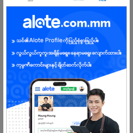
.
ကျား/မ
အခွင့်အရေးရှိသူ :