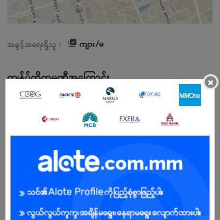
ကျား/မ
အခွင့်အရေးရှိသူ :
ကျွန်ုပ်တို့ကုမ္ပဏီအကြောင်း
×
✨“𝐖𝐞𝐥𝐜𝐨𝐦𝐞 𝐟𝐫𝐨𝐦 𝐌𝐈𝐂”✨
🇲🇲🏫 𝐌𝐲𝐚𝐧𝐦𝐚𝐫 𝐈𝐦𝐩𝐞𝐫𝐢𝐚𝐥 𝐂𝐨𝐥𝐥𝐞𝐠𝐞 ဆိုတာကတော့ နှစ်ပေါင်း (၂၀)ကျော်
ကြာ မြန်မာလူငယ်များအတွက် အင်္ဂလန်နိုင်ငံရှိ 🇬🇧 𝐔𝐧𝐢𝐯𝐞𝐫𝐬𝐢𝐭𝐲 𝐨𝐟 𝐆𝐫𝐞𝐚𝐭𝐞𝐫
𝐌𝐚𝐧𝐜𝐡𝐞𝐬𝐭𝐞𝐫, 𝐏𝐞𝐚𝐫𝐬𝐨𝐧 𝐄𝐝𝐮𝐜𝐚𝐭𝐢𝐨𝐧 အစရှိတဲ့ကမ္ဘာ့ထိပ်တန်းတက္ကသိုလ်များ၊
🇸🇬စင်ကာပူနိုင်ငံရှိထိပ်တန်းတက္ကသိုလ်များနှင့်ပူးပေါင်းပြီး စစ်မှန်ခိုင်မာပြီး
အရည်အသွေးပြည့်ဝတဲ့ နိုင်ငံတကာအဆင့်မီအင်္ဂလန်ပညာရေးစနစ်ကို
ပြည်တွင်းမှာပေးအပ်နေတဲ့ မြန်မာနိုင်ငံရဲ့ Private College တစ်ခုပဲဖြစ်ပါ
တယ်ရှင်။
MIC ဆိုတာ အမြဲတမ်းသင်ယူမှုတွေ၊ လေ့လာမှုတွေနဲ့အတူရှိနေတဲ့လုပ်ငန်းခွင်
တစ်ခုဖြစ်တဲ့အတွက် ရှေ့ဆက်လျှောက်လှမ်းမယ့် Future Career အတွက်