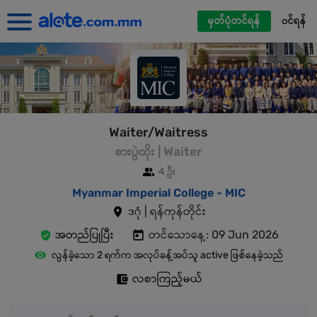
မှတ်ပုံတင်ရန်
၀င်ရန်
Waiter/Waitress
စားပွဲထိုး | Waiter
4 ဦး
Myanmar Imperial College - MIC
ဒဂုံ | ရန်ကုန်တိုင်း
အတည်ပြုပြီး
တင်သောနေ့: 09 Jun 2026
လွန်ခဲ့သော 2 ရက်က အလုပ်ခန့်အပ်သူ active ဖြစ်နေခဲ့သည်
လစာကြည့်မယ်