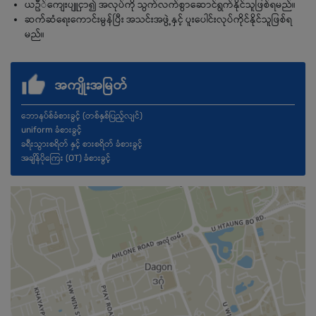
ယဦ်ကျေးပျူငှာ၍ အလုပ်ကို သွက်လက်စွာဆောင်ရွက်နိုင်သူဖြစ်ရမည်။
ဆက်ဆံရေးကောင်းမွန်ပြီး အသင်းအဖွဲ့နှင့် ပူးပေါင်းလုပ်ကိုင်နိုင်သူဖြစ်ရ
မည်။
အကျိုးအမြတ်
ဘောနပ်စ်ခံစားခွင့် (တစ်နှစ်ပြည့်လျင်)
uniform ခံစားခွင့်
ခရီးသွားစရိတ် နှင့် စားစရိတ် ခံစားခွင့်
အချိန်ပိုကြေး (OT) ခံစားခွင့်