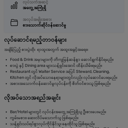
လုပ်သက်အဆင့်
အတွေ့အကြုံရှိ
အလုပ်အမျိုးအစား
စားသောက်ဆိုင်ဝန်ဆောင်မှု
လုပ်ဆောင်ရမည့်တာဝန်များ
အချိန်ပြည့် စားပွဲထိုး ရာထူးအတွက် အထူးအခွင့်အရေး။
Food & Drink အမှာများကို တိကျမြန်ဆန်စွာ ဆောင်ရွက်နိုင်ရမည်။
စားပွဲ နှင့် Dining area များသန့်ရှင်းအောင် ထိန်းသိမ်းရမည်။
Restaurant တွင် Waiter Service အပြင် Steward, Cleaning,
Kitchen တွင် လိုအပ်သောနေရာများတွင်လည်း လုပ်ဆောင်ပေးရမည်။
အစားအသောက်ဝန်ဆောင်မှုလုပ်ငန်းကို စိတ်ဝင်စားသူ ဖြစ်ရမည်။
လိုအပ်သောအရည်အချင်း
Bar/Hotel များတွင် လုပ်ငန်းအတွေ့အကြုံရှိသူ ဦးစားပေးမည်။
ကွမ်းမစား၊ ဆေးလိပ်မသောက်သူ ဖြစ်ရမည်။
သန့်ရှင်းသပ်ရပ်စွာလုပ်ကိုင်နိုင်သူ၊ နေထိုင်သူ ဖြစ်ရမည်။