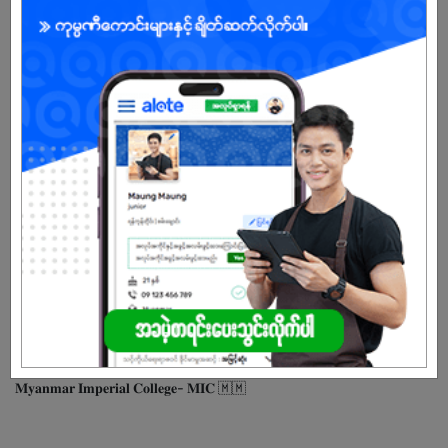
များစွာအထောက်အကူပေးနိုင်တဲ့ လုပ်ငန်းခွင်အတွေ့အကြုံတွေကို ရရှိနိုင်မှာပဲ
ဖြစ်ပါတယ်ရှင်။
ပညာရေးနဲ့ အိပ်မက်တွေဆက်မက်ဖို့ကြိုးစားနေကြတဲ့လူငယ်တွေအတွက်
အကောင်းဆုံးကြိုးစားရင်း ဝေမျှမှုတွေ သင်ယူမှုတွေနဲ့အတူ ရှေ့ဆက်နေတဲ့
ကျောင်းတော်ကြီး MIC ကနေ မိသားစုဝင်တစ်ယောက်အဖြစ်နွေးထွေးစွာ ဖိတ်
ခေါ်လိုက်ရပါတယ်ရှင်။ 🥰👨‍🎓
လူငယ်များအတွက် ပိုမိုကောင်းမွန်သောပညာရေးအခွင့်အလမ်းများကိုပေးနိုင်
ရန် အတူတူပါဝင်သွားဖို့ လက်ကမ်းကြိုဆိုလိုက်ရပါတယ်ရှင်။ 😇📚
✨“𝑳𝒆𝒕’𝒔 𝑪𝒓𝒆𝒂𝒕𝒆 𝒂 𝑵𝒆𝒘 𝑪𝒉𝒂𝒑𝒕𝒆𝒓 𝒘𝒊𝒕𝒉 𝒖𝒔”✨
“𝐖𝐞 𝐯𝐚𝐥𝐮𝐞 𝐲𝐨𝐮𝐫 𝐜𝐚𝐩𝐚𝐛𝐢𝐥𝐢𝐭𝐢𝐞𝐬, 𝐭𝐞𝐚𝐦𝐰𝐨𝐫𝐤 𝐜𝐮𝐥𝐭𝐮𝐫𝐞, 𝐚𝐧𝐝 𝐩𝐨𝐬𝐢𝐭𝐢𝐯𝐞 𝐢𝐦𝐩𝐚𝐜𝐭 𝐢𝐧
𝐬𝐡𝐚𝐩𝐢𝐧𝐠 𝐚 𝐛𝐞𝐭𝐭𝐞𝐫 𝐟𝐮𝐭𝐮𝐫𝐞.”
With Love and Warmest Regards,
𝐌𝐲𝐚𝐧𝐦𝐚𝐫 𝐈𝐦𝐩𝐞𝐫𝐢𝐚𝐥 𝐂𝐨𝐥𝐥𝐞𝐠𝐞- 𝐌𝐈𝐂 🇲🇲