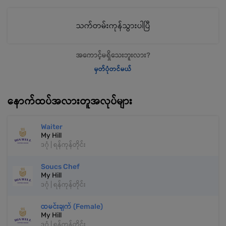
သက်တမ်းကုန်သွားပါပြီ
အကောင့်မရှိသေးဘူးလား?
မှတ်ပုံတင်မယ်
နောက်ထပ်အလားတူအလုပ်များ
Waiter
My Hill
ဒဂုံ | ရန်ကုန်တိုင်း
Soucs Chef
My Hill
ဒဂုံ | ရန်ကုန်တိုင်း
ထမင်းချက် (Female)
My Hill
ဒဂုံ | ရန်ကုန်တိုင်း