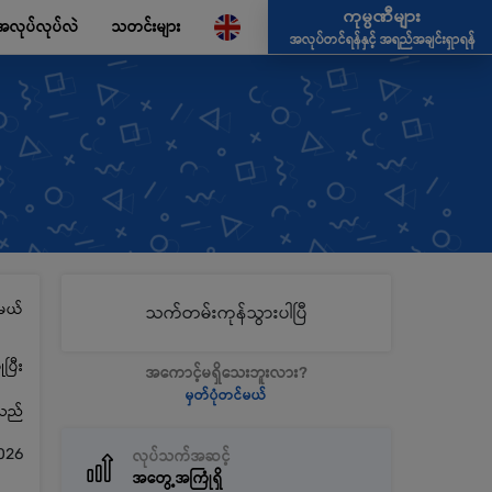
ကုမ္ပဏီများ
အလုပ်လုပ်လဲ
သတင်းများ
အလုပ်တင်ရန်နှင့် အရည်အချင်းရှာရန်
မယ်
သက်တမ်းကုန်သွားပါပြီ
ပြီး
အကောင့်မရှိသေးဘူးလား?
မှတ်ပုံတင်မယ်
့သည်
026
လုပ်သက်အဆင့်
အတွေ့အကြုံရှိ