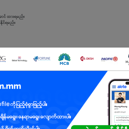
်းအောင် ထားရမည်။
နိုင်ရမည်။