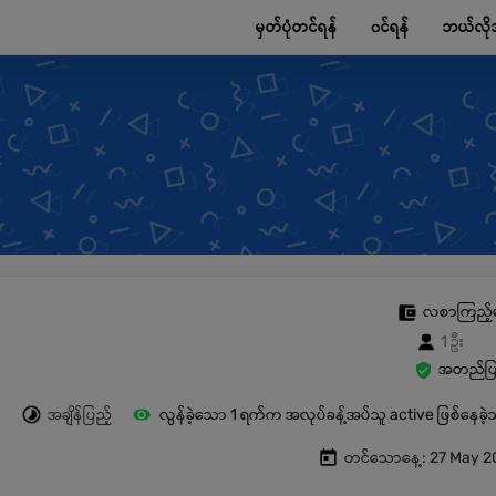
မှတ်ပုံတင်ရန်
၀င်ရန်
ဘယ်လို
လစာကြည့်
1 ဦး
အတည်ပြု
အချိန်ပြည့်
လွန်ခဲ့သော 1 ရက်က အလုပ်ခန့်အပ်သူ active ဖြစ်နေခဲ
တင်သောနေ့: 27 May 2