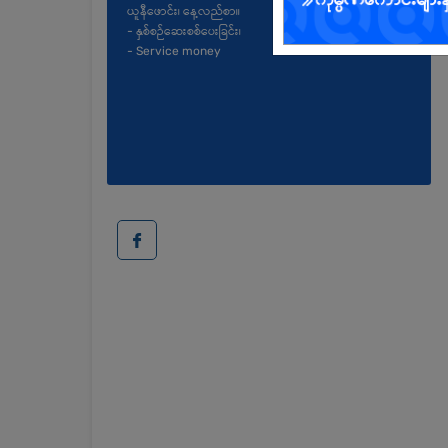
ယူနီဖောင်း၊ နေ့လည်စာ။
- နှစ်စဉ်ဆေးစစ်ပေးခြင်း၊
- Service money