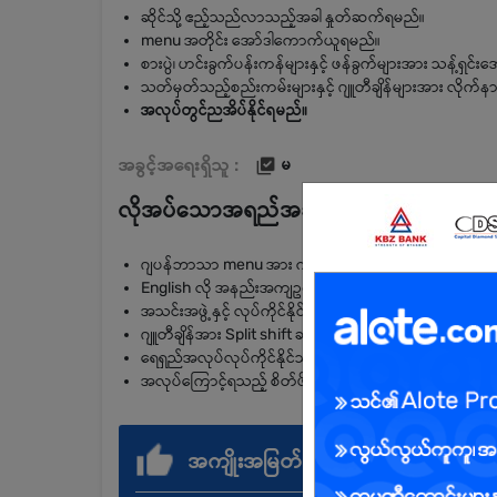
ဆိုင်သို့ ဧည့်သည်လာသည့်အခါ နှုတ်ဆက်ရမည်။
menu အတိုင်း အော်ဒါကောက်ယူရမည်။
စားပွဲ၊ ဟင်းခွက်ပန်းကန်များနှင့် ဖန်ခွက်များအား သန့်ရှင
သတ်မှတ်သည့်စည်းကမ်းများနှင့် ဂျူတီချိန်များအား လိုက်နာ
အလုပ်တွင်ညအိပ်နိုင်ရမည်။
အခွင့်အရေးရှိသူ :
မ
လိုအပ်သောအရည်အချင်း
ဂျပန်ဘာသာ menu အား ကျက်မှတ်နိုင်သူဖြစ်ရမည်။
English လို အနည်းအကျဥ်း ပြောနိုင်သူဖြစ်ရမည်။
အသင်းအဖွဲ့နှင့် လုပ်ကိုင်နိုင်ရမည်။
ဂျူတီချိန်အား Split shift ဆင်းနိုင်ရမည်။
ရေရှည်အလုပ်လုပ်ကိုင်နိုင်သူဖြစ်ရမည်။
အလုပ်ကြောင့်ရသည့် စိတ်ဖိစီးမှုအား ခံနိုင်ရည်ရှိရမည်။
အကျိုးအမြတ်