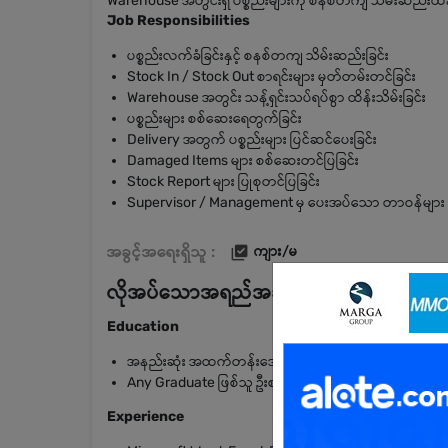
Warehouse အတွင်းရှိ ပစ္စည်းများကို စနစ်တကျ သိမ်းဆည်းထိန်း
Job Responsibilities
ပစ္စည်းလက်ခံခြင်းနှင့် စနစ်တကျ သိမ်းဆည်းခြင်း
Stock In / Stock Out စာရင်းများ မှတ်တမ်းတင်ခြင်း
Warehouse အတွင်း သန့်ရှင်းသပ်ရပ်စွာ ထိန်းသိမ်းခြင်း
ပစ္စည်းများ စစ်ဆေးရေတွက်ခြင်း
Delivery အတွက် ပစ္စည်းများ ပြင်ဆင်ပေးခြင်း
Damaged Items များ စစ်ဆေးတင်ပြခြင်း
Stock Report များ ပြုစုတင်ပြခြင်း
Supervisor / Management မှ ပေးအပ်သော တာဝန်များ ဆ
အခွင့်အရေးရှိသူ :
ကျား/မ
လိုအပ်သောအရည်အချင်း
Education
အနည်းဆုံး အထက်တန်းအောင်မြင်ပြီးသူ
Any Graduate ဖြစ်သူ ဦးစားပေးမည်
Experience