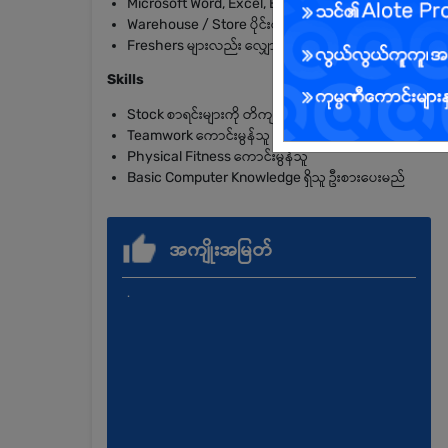
Microsoft Word, Excel, Email အသုံးပြုနိုင်သူ
Warehouse / Store ပိုင်းတွင် Experience ရှိသူ ဦးစားပ
Freshers များလည်း လျှောက်ထားနိုင်သည်
Skills
Stock စာရင်းများကို တိကျစွာ မှတ်တမ်းတင်နိုင်သူ
Teamwork ကောင်းမွန်သူ
Physical Fitness ကောင်းမွန်သူ
Basic Computer Knowledge ရှိသူ ဦးစားပေးမည်
အကျိုးအမြတ်
.