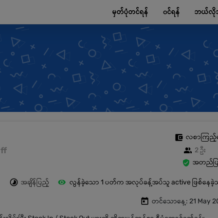
မှတ်ပုံတင်ရန်
၀င်ရန်
ဘယ်လို
လစာကြည့်
ff
2 ဦး
အတည်ပြု
အချိန်ပြည့်
လွန်ခဲ့သော 1 ပတ်က အလုပ်ခန့်အပ်သူ active ဖြစ်နေခဲ
တင်သောနေ့: 21 May 2