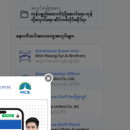
အလုပ်အမျိုးအစား
ကုန်ပစ္စည်းထောက်ပံ့ပို့ဆောင်ရေး၊ ကုန်
သိုလှောင်ရေး၊ ဆိပ်ကမ်းပိုင်းဆိုင်ရာ
နောက်ထပ်အလားတူအလုပ်များ
Warehouse Supervisor
Khin Maung Tun & Brothers
ကျောက်တံတား | ရန်ကုန်တိုင်း
Documentation Officer
×
AZY Logistics Co.,Ltd.
ကျောက်တံတား | ရန်ကုန်တိုင်း
Warehouse Staff (စတိုဗူးသွပ်
ဝန်ထမ်း)
Billionaire United Co.,ltd
တာမွေ | ရန်ကုန်တိုင်း
Warehouse Staff (Male)
Baby Zawgyi (Baby Supplies)