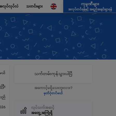
ကုမ္ပဏီများ
အလုပ်လုပ်လဲ
သတင်းများ
အလုပ်တင်ရန်နှင့် အရည်အချင်းရှာရန်
မယ်
သက်တမ်းကုန်သွားပါပြီ
ပြီး
အကောင့်မရှိသေးဘူးလား?
မှတ်ပုံတင်မယ်
့သည်
026
လုပ်သက်အဆင့်
အတွေ့အကြုံရှိ