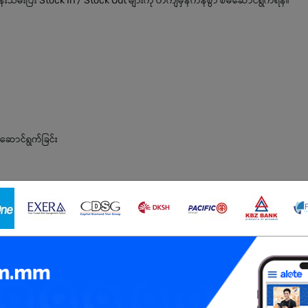
သိမ်းပြီး Stock In / Stock Out များကို တိကျမှန်ကန်စွာ စီမံဆောင်ရွက်ရန်။
ောင်ရွက်ခြင်း