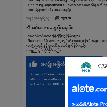
- အထည်များကို မပျက်စီး၊ မပျောက်ပျက်အောင် ထိန်းသိမ်းရမည
- Marketing Department မှ မှာကြားသော အထည်များကို ကျွမ်
- အထည်များကို စစ်ဆေးနိုင်ရမည်။
အခွင့်အရေးရှိသူ :
ကျား/မ
လိုအပ်သောအရည်အချင်း
- အထက်တန်းအောင်မြင်ပြီးသူ ဖြစ်ရမည်။
- ဂိုဒေါင်တာဝန်ခံအလုပ်ဖြင့် လုပ်ငန်းအတွေ့အကြုံ အနည်းဆုံး ၁
- အဖွဲ့အစည်းနှင့် ပူးပေါင်းဆောင်ရွက်နိုင်ရမည်။
- ရေရှည်လုပ်ကိုင်နိုင်ရမည်။
အကျိုးအမြတ်
Salary – 400,000 to 500,000+ Attendance
+Performance + Bonus
(or) Salary – 350,000+ Accommodation + Lunch