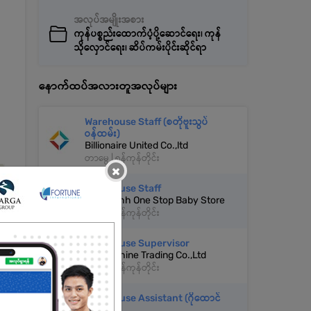
အလုပ်အမျိုးအစား
ကုန်ပစ္စည်းထောက်ပံ့ပို့ဆောင်ရေး၊ ကုန်
သိုလှောင်ရေး၊ ဆိပ်ကမ်းပိုင်းဆိုင်ရာ
နောက်ထပ်အလားတူအလုပ်များ
Warehouse Staff (စတိုဗူးသွပ်
ဝန်ထမ်း)
Billionaire United Co.,ltd
တာမွေ | ရန်ကုန်တိုင်း
×
Warehouse Staff
Ngwe Ohh One Stop Baby Store
တာမွေ | ရန်ကုန်တိုင်း
Warehouse Supervisor
Super Shine Trading Co.,Ltd
တာမွေ | ရန်ကုန်တိုင်း
Warehouse Assistant (ဂိုထောင်
အကူ)