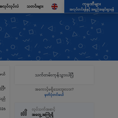
ကုမ္ပဏီများ
အလုပ်လုပ်လဲ
သတင်းများ
အလုပ်တင်ရန်နှင့် အရည်အချင်းရှာရန်
မယ်
သက်တမ်းကုန်သွားပါပြီ
ပြီး
အကောင့်မရှိသေးဘူးလား?
မှတ်ပုံတင်မယ်
့သည်
026
လုပ်သက်အဆင့်
အတွေ့အကြုံရှိ