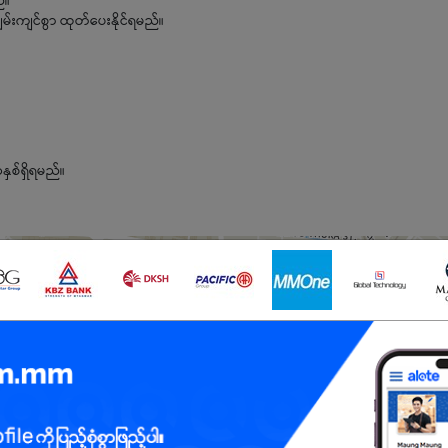
်။
းကျင်စွာ ထုတ်ပေးနိုင်ရမည်။
နှစ်ရှိရမည်။