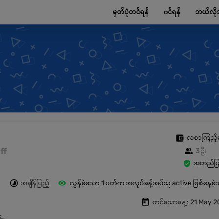
မှတ်ပုံတင်ရန်
၀င်ရန်
ဘယ်လို
လစာကြည့်
ff
3 ဦး
အတည်ပြု
အချိန်ပြည့်
လွန်ခဲ့သော 1 ပတ်က အလုပ်ခန့်အပ်သူ active ဖြစ်နေခဲ
တင်သောနေ့: 21 May 2