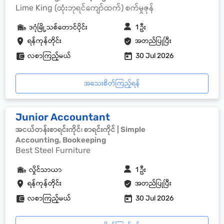
Lime King (ထုံးဘုရင်ကျော်ထက်) စက်မှုဇုန်
ဒဂုံမြို့သစ်တောင်ပိုင်း
1 ဦး
ရန်ကုန်တိုင်း
အတည်ပြုပြီး
လစာကြည့်မယ်
30 Jul 2026
အသေးစိတ်ကြည့်ရန်
Junior Accountant
အငယ်တန်းစာရင်းကိုင်၊ စာရင်းကိုင် | Simple
Accounting, Bookeeping
Best Steel Furniture
လှိုင်သာယာ
1 ဦး
ရန်ကုန်တိုင်း
အတည်ပြုပြီး
လစာကြည့်မယ်
30 Jul 2026