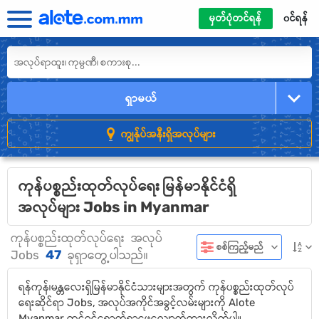
မှတ်ပုံတင်ရန်
၀င်ရန်
ရှာမယ်
ကျွန်ုပ်အနီးရှိအလုပ်များ
ကုန်ပစ္စည်းထုတ်လုပ်ရေး မြန်မာနိုင်ငံရှိ
အလုပ်များ Jobs in Myanmar
ကုန်ပစ္စည်းထုတ်လုပ်ရေး
အလုပ်
စစ်ကြည့်မည်
47
Jobs
ခုရှာတွေ့ပါသည်။
ရန်ကုန်၊မန္တလေးရှိမြန်မာနိုင်ငံသားများအတွက် ကုန်ပစ္စည်းထုတ်လုပ်
ရေးဆိုင်ရာ Jobs, အလုပ်အကိုင်အခွင့်လမ်းများကို Alote
Myanmar တွင်ဝင်ရောက်ရှာဖွေလျှောက်ထားလိုက်ပါ။