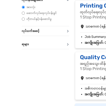
Printing 
အားလုံး
ထုတ်လုပ်ရေးလုပ်
ဆောက်လုပ်ရေးလုပ်ငန်းခွင်
1 Stop Printin
ဟိုတယ်နှင့်ဝန်ဆောင်မှု
သာကေတ | ရန်ကု
လုပ်သက်အဆင့်
အကျိုးအမြတ်:
Ov
ဆုများ
Quality C
အရည်အသွေး ထိန်းသိ
1 Stop Printin
သာကေတ | ရန်ကု
အကျိုးအမြတ်:
Ov