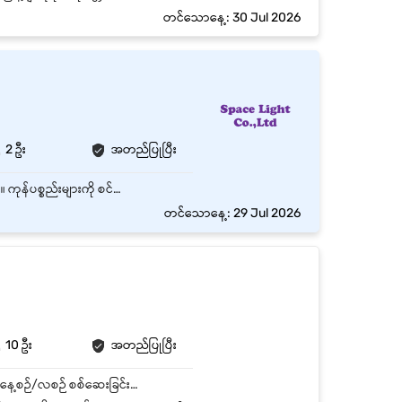
တင်သောနေ့: 30 Jul 2026
2 ဦး
အတည်ပြုပြီး
Store အတွင်းရှိ ကုန်ပစ္စည်းများကို လက်ခံခြင်း၊ စီစဉ်ထားရှိခြင်းနှင့် သန့်ရှင်းသပ်ရပ်စွာ ထိန်းသိမ်းခြင်း။ ကုန်ပစ္စည်းများကို စင်ပေါ်တွင် မှန်ကန်စွာ တင်ထားပြီး Stock များကို စစ်ဆေးထိန်းသိမ်းခြင်း။ ပစ္စည်းအဝင်/အထွက် လုပ်ငန်းစဉ်များတွင် Warehouse/Store Supervisor ကို ကူညီဆောင်ရွက်ခြင်း။ Order များအတွက် ပစ္စည်းရွေးခြင်း (Picking)၊ ထုပ်ပိုးခြင်း (Packing) နှင့် ပို့ဆောင်ရန် ပြင်ဆင်ခြင်း။ Store အတွင်း သန့်ရှင်းရေးနှင့် လုံခြုံရေးစည်းမျဉ်းများကို လိုက်နာခြင်း။ Stock Count နှင့် Inventory စစ်ဆေးမှုများတွင် ပါဝင်ကူညီခြင်း။ အထက်အရာရှိမှ ပေးအပ်သော အခြားတာဝန်များကို အချိန်မီ ဆောင်ရွက်ခြင်း
တင်သောနေ့: 29 Jul 2026
10 ဦး
အတည်ပြုပြီး
ကုန်ပစ္စည်း အဝင်/အထွက်များကို စနစ်တကျ လက်ခံခြင်းနှင့် ထုတ်ပေးခြင်း Stock Balance များကို နေ့စဉ်/လစဉ် စစ်ဆေးခြင်း ပါဆယ်ထုပ်ပိုး၍ Delivery ဘက်သို့ တိကျစွာ လွှဲပြောင်းပေးခြင်း