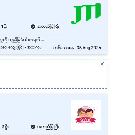
1 ဦး
အတည်ပြုပြီး
စီးကရက်ထုတ်လုပ်သည့်စက် Maker နှင့် ထုပ်ပိုးစက် Packer များကိုထိန်းသိမ်း၍ စက်များလည်ပတ်မှုကို ကူညီခြင်း စီးကရက် Maker စက်ထဲသို့ ဆေးရွက်ကြီးထည့်ပေးခြင်းနှင့် စီးကရက်ဘူးများ ထုပ်ပိုးခြင်းတွင် ကူညီပေးခြင်း စက်များကို ပုံမှန်သန့်ရှင်းခြင်းနှင့် Maker/Packer လိုင်းများ၊ စက်ဧရိယာများနှင့် အလုပ်နေရာများကို သန့်ရှင်းရေးဆောင်ရွက်ခြင်း စက်မောင်းသမားများကို ကူညီ၍ စက်လည်ပတ်မှုထိရောက်စေရန်နှင့် ထုတ်ကုန်အရည်အသွေးကောင်းမွန်စေရန်ကူညီခြင်း လိုအပ်ပါက ပစ္စည်းအသစ်တပ်ဆင်ခြင်းနှင့် ရွှေ့ပြောင်းမှုကို ကူညီခြင်း
င့်ကျန်းမာရေးအာမခံထားရှိပေးခြင်း
တင်သောနေ့: 05 Aug 2026
3 ဦး
အတည်ပြုပြီး