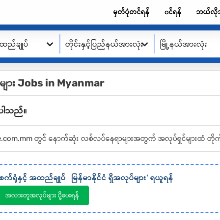
မှတ်ပုံတင်ရန်
၀င်ရန်
ဘယ်လို
အထည်ချုပ်
တိုင်းနှင့်ပြည်နယ်အားလုံး
မြို့နယ်အားလုံး
အလုပ်များ Jobs in Myanmar
့ပါသည်။
Alote.com.mm တွင် နောက်ဆုံး လစ်လပ်နေရာများအတွက် အလုပ်ရှင်များထံ တိုက
စက်ရုံနှင့် အထည်ချုပ်
မြန်မာနိုင်ငံ
ရှိအလုပ်များ' ရယူရန်
အလားတူအလုပ်များ ပို့ပေးရန်