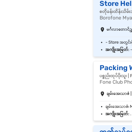
Store He
စတိုခန်းထိန်းသိမ
Borofone My
မင်္ဂလာတောင်ညွှန
အကျိုးအမြတ်:
-
Packing W
ပစ္စည်းထုပ်ပိုးသူ
Fone Club Ph
ချမ်းအေးသာဇံ | 
အကျိုးအမြတ်:
.