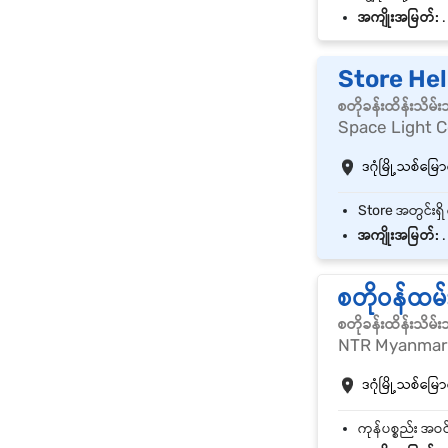
အကျိုးအမြတ်:
.
Store He
စတိုခန်းထိန်းသိမ
Space Light C
ဒဂုံမြို့သစ်မြောက
အကျိုးအမြတ်:
.
စတိုဝန်ထမ်
စတိုခန်းထိန်းသိမ
NTR Myanmar 
ဒဂုံမြို့သစ်မြောက