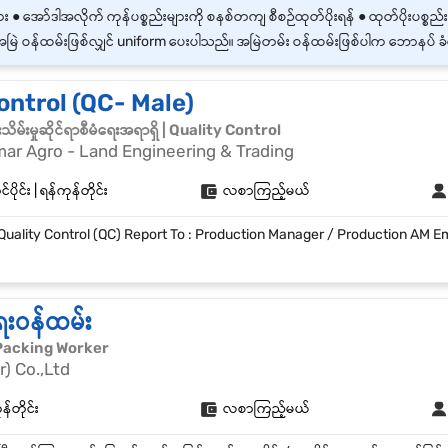
မြဲ ဝန်ထမ်းဖြစ်လျှင် uniform‌ ပေးပါသည်။ အမြဲတမ်း ဝန်ထမ်းဖြစ်ပါက ဘောနပ် ခံစား
ontrol (QC- Male)
မ်းမှုဆိုင်ရာစီမံရေးအရာရှိ | Quality Control
r Agro - Land Engineering & Trading
ပိုင်း | ရန်ကုန်တိုင်း
လစာကြည့်မယ်
ေးဝန်ထမ်း
၊ | Packing Worker
) Co.,Ltd
ုန်တိုင်း
လစာကြည့်မယ်