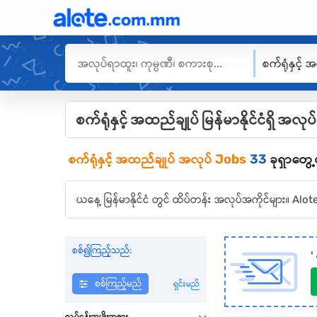
စက်ရုံနှင့် 
စက်ရုံနှင့် အထည်ချုပ် မြန်မာနိုင်ငံရှိ 
စက်ရုံနှင့် အထည်ချုပ်
အလုပ် Jobs
33
ခုရှာတွေ
ယနေ့ မြန်မာနိုင်ငံ တွင် ထိပ်တန်း အလုပ်အကိုင်များ။ 
စစ်၍ကြည့်သည်:
'
စစ်ကြည့်မည်
ရှင်းမည်
လုပ်ငန်းအမျိုးအစား