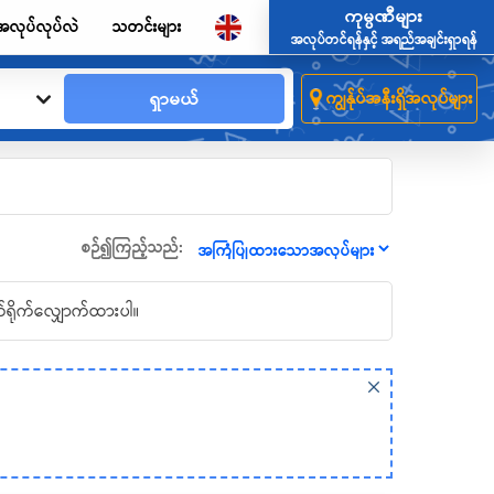
ကုမ္ပဏီများ
အလုပ်လုပ်လဲ
သတင်းများ
အလုပ်တင်ရန်နှင့် အရည်အချင်းရှာရန်
ရှာမယ်
ကျွန်ုပ်အနီးရှိအလုပ်များ
စဉ်၍ကြည့်သည်:
်ရိုက်လျှောက်ထားပါ။