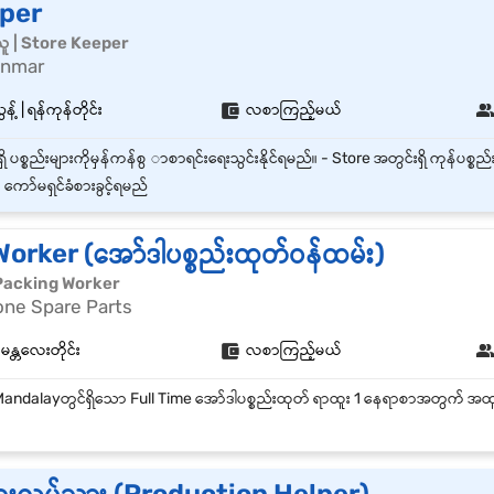
lper
်းသူ | Store Keeper
anmar
့် | ရန်ကုန်တိုင်း
လစာကြည့်မယ်
 ကော်မရှင်ခံစားခွင့်ရမည်
orker (အော်ဒါပစ္စည်းထုတ်ဝန်ထမ်း)
၊ | Packing Worker
one Spare Parts
မန္တလေးတိုင်း
လစာကြည့်မယ်