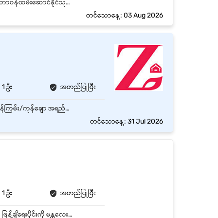
သင်ယူချင်စိတ်ရှိပြီး သင်ကြားတတ်မြောက်လွယ်သူဖြစ်ရမည် နေ့ဆိုင်း/ ညဆိုင်း အလှည့်ကျစနစ်ဖြင့် တာဝန်ထမ်းဆောင်နိုင်သူဖြစ်ရမည် ထုတ်လုပ်ရေးလုပ်နေဆဲ ကုန်ပစ္စည်းများကို အလေအလွင့်မရှိစေရန်စစ်ဆေးရမည် ချမှတ်ထားသောအရည်အသွေး စံချိန်စံနှုန်းများနှင့်အညီထုတ်လုပ်/ထုတ်ပိုးမှုတွင်ကူညီဆောင်ရွက်ပေးရမည်။ စားသောက်ကုန်လုပ်ငန်းဖြစ်သည့်အတွက် စည်းမျဉ်းစည်းကမ်းများကိုလိုက်နာပြီး သန့်ရှင်းမှုကို အလေးထားနိုင်ရမည်။ လုပ်ငန်းမစမှီ စက်/စက်နှင့် အနီးတစ်ဝိုက်ကို သန့်ရှင်းရေးလုပ်ခြင်းနှင့် ထုတ်လုပ်မှုအဆင်ပြေချောမွေ့စေရန် ပြင်ဆင်ပေးရမည်။
တင်သောနေ့: 03 Aug 2026
1 ဦး
အတည်ပြုပြီး
ဓာတ်ခွဲခန်း လုပ်ငန်းဆောင်တာများ ဆောင်ရွက်ခြင်း: နေ့စဉ် QC ဓာတ်ခွဲခန်း၏ လုပ်ငန်းစဉ်များနှင့် ကုန်ကြမ်း/ကုန်ချော အရည်အသွေး စစ်ဆေးခြင်းလုပ်ငန်းများတွင် ပါဝင်ကူညီရန်။ နမူနာပစ္စည်းများ စစ်ဆေးခြင်း: သတ်မှတ်ထားသော QC Standard Operating Procedures (SOPs) များအတိုင်း နမူနာပစ္စည်းများကို စစ်ဆေးရန်နှင့် စစ်ဆေးတွေ့ရှိချက်များကို HOD (ဌာနမှူး) များထံ အစီရင်ခံတင်ပြရန်။ ဓာတ်ခွဲခန်းနှင့် စက်ပစ္စည်း ပြင်ဆင်ခြင်း: ဓာတ်ခွဲခန်းပြင်ဆင်ခြင်း၊ စက်ပစ္စည်းများ တပ်ဆင်/ပြင်ဆင်ခြင်းနှင့် လိုအပ်သော ပစ္စည်းကိရိယာများကို ဖြည့်တင်းထိန်းသိမ်းရန်။ ဓာတုပစ္စည်းနှင့် စက်ပစ္စည်းများ စောင့်ကြည့်စစ်ဆေးခြင်း: ဓာတုပစ္စည်းများ၊ စက်ပစ္စည်းများ၏ Calibration (စံချိန်စံညွှန်း ကိုက်ညီမှု) နှင့် ဓာတ်ခွဲခန်း သန့်ရှင်းရေးတို့ကို စနစ်တကျ စောင့်ကြည့်ထိန်းသိမ်းရန်။ အစီရင်ခံစာနှင့် လုပ်ငန်းစဉ်များ တိုးတက်စေခြင်း: QC အစီရင်ခံစာများ၊ လစဉ် အနှစ်ချုပ်စာရင်းများ ပြုစုရာတွင် ကူညီရန်နှင့် SOP (လုပ်ငန်းလမ်းညွှန်) များ ပိုမိုကောင်းမွန်လာစေရန် ပါဝင်ကူညီရန်။ ပြဿနာများ တင်ပြခြင်း: အရည်အသွေးဆိုင်ရာ ဖြစ်စဉ်များ သို့မဟုတ် စံချိန်စံညွှန်း မကိုက်ညီမှုများတွေ့ရှိပါက ချက်ချင်း သတင်းပို့ အစီရင်ခံရန်။ ဌာနပေါင်းစုံ ပူးပေါင်းဆောင်ရွက်ခြင်း: အရည်အသွေး ထိန်းချုပ်မှုဆိုင်ရာ ကိစ္စရပ်များတွင် အခြားဌာနများနှင့် ပူးပေါင်းဆောင်ရွက်ရန်။
တင်သောနေ့: 31 Jul 2026
1 ဦး
အတည်ပြုပြီး
ကျွန်ုပ်တို့၏ လယ်ထွန်စက်အပိုပစ္စည်း (Tractor Accessories) လုပ်ငန်းတွင် လက်လီ၊ လက်ကားနှင့် ဖြန့်ချိရေးပိုင်းကို မန္တလေးမြို့ တွင် ဦးဆောင်ရန်ကျွမ်းကျင်သော လုပ်ငန်းလည်ပတ်မှုမန်နေဂျာ (Operations Manager) (၁) ဦး အမြန်အလိုရှိသည်။ အဓိက တာဝန်ဝတ္တရားများ လက်လီနှင့် လက်ကားရောင်းဝယ်ရေးအတွက် ကုန်ပစ္စည်းလက်ကျန် (Inventory)၊ ထောက်ပံ့ပို့ဆောင်ရေး (Supply Chain) နှင့် စတော့ထိန်းသိမ်းမှုများကို စနစ်တကျ စီမံခန့်ခွဲရန်။ အရောင်းဆိုင်နှင့် ဂိုဒေါင်၏ နေ့စဉ်လုပ်ငန်းဆောင်တာများကို အနီးကပ်ကြီးကြပ်ရန်။ ကုန်ပစ္စည်း အဝင်/အထွက်နှင့် စာရင်းဇယားများ တိကျမှန်ကန်မှုရှိစေရန် ဆောင်ရွက်ရန်။