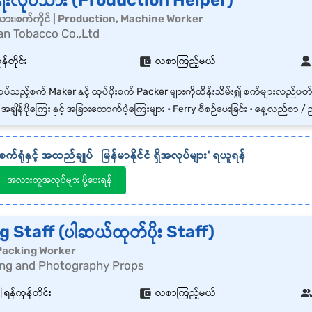
ေးလုပ်သား (Production Helper)
သား၊စက်ကိုင် | Production, Machine Worker
n Tobacco Co.,Ltd
ုန်တိုင်း
လစာကြည့်မယ်
အချိန်ပိုကြေး နှင့် အခြားထောက်ပံ့ကြေးများ • Ferry စီစဉ်ပေးခြင်း • နေ့လည်စာ / ညစာ ကျွေးခြင်း • အသက်အာမခံနှ
စက်ရုံနှင့် အထည်ချုပ်
မြန်မာနိုင်ငံ
ရှိအလုပ်များ' ရယူရန်
အလားတူအလုပ်များ ပို့ပေးရန်
 Staff (ပါဆယ်ထုတ်ပိုး Staff)
၊ | Packing Worker
ng and Photography Props
ရန်ကုန်တိုင်း
လစာကြည့်မယ်