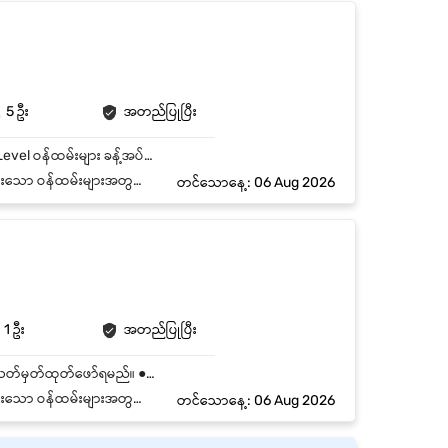
5 ဦး
အတည်ပြုပြီး
Job Summary 1 Stop Printing Service တွင် Printing Office Staff အဖြစ် လုပ်ကိုင်ရန် Entry Level ဝန်ထမ်းများ ခန့်အပ်မည်။ Key Responsibilities ● Pdf file မှ Pint ထုတ်ရမည်။ ● မိမိ print ထုတ်ထားသော စာအုပ်များ၏ အရေအတွက်နှင့် အရည်အသွေးကို တိကျစွာ တာဝန်ယူနိုင်ရမည်။ ● တာဝန်ယူမှုရှိပြီး သင်ယူလိုစိတ် ရှိရမည်။ ● Print မထုတ်မီ File စစ်ဆေးခြင်း Paper Size နှင့် Color Setting များကို စစ်ဆေးနိုင်ရမည်။ ● Customer လိုအပ်ချက် အတိုင်း Print ထုတ်ရမည်။ ● ကွန်ပျူတာ အခြေခံ တတ်မြောက်ပြီးသူ ဖြစ်ရမည်။
င်း တနင်္ဂနွေနေ့တိုင်း ပိတ်သည်။
တင်သောနေ့: 06 Aug 2026
1 ဦး
အတည်ပြုပြီး
အဓိကတာဝန်များ ● ထုတ်လုပ်ပြီးသော ပစ္စည်းများ၏ အရည်အသွေးကို စစ်ဆေးပြီး defect များကို သတ်မှတ်ထုတ်ဖော်ရမည်။ ● လုပ်ငန်းစဉ်အလိုက် QC check list များအသုံးပြုကာ စံချိန်စံညွှန်းကိုက်ညီမှု စောင့်ကြည့်ရမည်။ ● ထုတ်လုပ်ရေးအဖွဲ့နှင့်ညှိနှိုင်းကာ အမှားများကို အချိန်မီပြန်လည်ပြင်ဆင်စေရမည်။ ● ပြဿနာများ၊ စစ်ဆေးမှုရလဒ်များနှင့် ပြန်လည်ပြင်ဆင်မှုများကို မှတ်တမ်းတင်တင်ပြရမည်။ ● လုပ်ငန်းခွင်သန့်ရှင်းမှု၊ စည်းကမ်းလိုက်နာမှုနှင့် အရည်အသွေးတိုးတက်ရေးကို ပံ့ပိုးရမည်။
င်း တနင်္ဂနွေနေ့တိုင်း ပိတ်သည်။
တင်သောနေ့: 06 Aug 2026