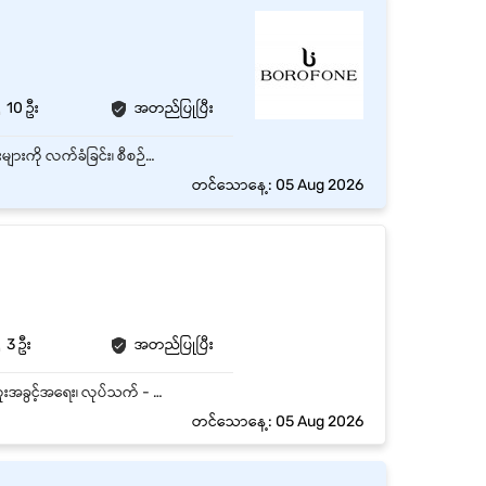
10 ဦး
အတည်ပြုပြီး
- Store အတွင်းရှိ ပစ္စည်းများကိုမှန်ကန်စွ ာစာရင်းရေးသွင်းနိုင်ရမည်။ - Store အတွင်းရှိ ကုန်ပစ္စည်းများကို လက်ခံခြင်း၊ စီစဉ်ထားရှိခြင်းနှင့် သန့်ရှင်းသပ်ရပ်စွာ ထိန်းသိမ်းခြင်း။
တင်သောနေ့: 05 Aug 2026
3 ဦး
အတည်ပြုပြီး
ချမ်းအေးသာဇံ၊ Mandalayတွင်ရှိသော Full Time အော်ဒါပစ္စည်းထုတ် ရာထူး 1 နေရာစာအတွက် အထူးအခွင့်အရေး၊ လုပ်သက် - Entry Level နှင့် Monthly လစာကောင်းကောင်းပေးမည်။
တင်သောနေ့: 05 Aug 2026