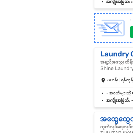
အကျိုးအမြတ်:
အခ
'
Laundry O
အရည်အသွေး ထိန်းသိ
Shine Laundr
ဗဟန်း | ရန်ကုန်
အကျိုးအမြတ်:
-
အထွေထွေလု
ထုတ်လုပ်ရေးလုပ်