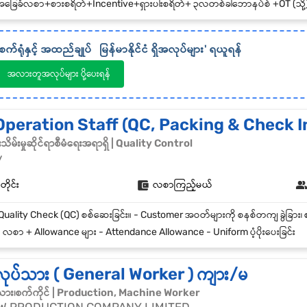
ြေခံလစာ+စားစရိတ်+Incentive+ရှားပါးစရိတ်+ ၃လတစ်ခါဘောနပ်စ် +OT (သို့) အစားထိုးနားရက်+အဆောင် +မနက်၈:၃၀-၅:၃၀ +တနင်္ဂနွေနှင
စက်ရုံနှင့် အထည်ချုပ်
မြန်မာနိုင်ငံ
ရှိအလုပ်များ' ရယူရန်
အလားတူအလုပ်များ ပို့ပေးရန်
peration Staff (QC, Packing & Check I
မ်းမှုဆိုင်ရာစီမံရေးအရာရှိ | Quality Control
y
တိုင်း
လစာကြည့်မယ်
 လစာ + Allowance များ - Attendance Allowance - Uniform ပံ့ပိုးပေးခြင်း
ပ်သား ( General Worker ) ကျား/မ
သား၊စက်ကိုင် | Production, Machine Worker