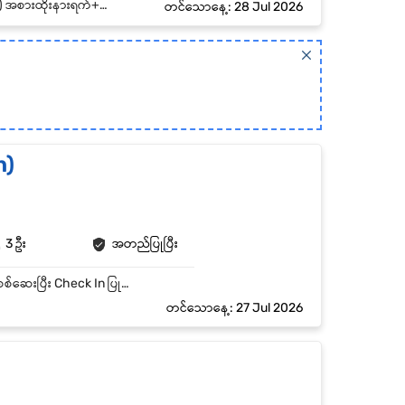
့် ရုံး Operation ပိတ်ရက်များ
တင်သောနေ့: 28 Jul 2026
n)
3 ဦး
အတည်ပြုပြီး
- အဝတ်များကို Quality Check (QC) စစ်ဆေးခြင်း။ - Customer အဝတ်များကို စနစ်တကျ ခွဲခြား၊ စစ်ဆေးပြီး Check In ပြုလုပ်ခြင်း။ - အဝတ်များကို ထုပ်ပိုး (Packing) ပြုလုပ်ခြင်း။ - လုပ်ငန်းခွင် သန့်ရှင်းရေးနှင့် စည်းကမ်းများကို လိုက်နာခြင်း။
တင်သောနေ့: 27 Jul 2026