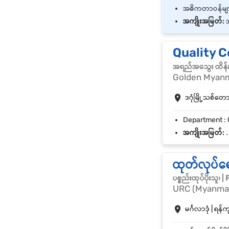
အကျိုးအမြတ်:
အ
Quality C
အရည်အသွေး ထိန်းသိ
Golden Myanma
ဒဂုံမြို့သစ်တောင်
အကျိုးအမြတ်:
.
ထုတ်လုပ်ရ
ပစ္စည်းထုပ်ပိုးသူ
URC (Myanmar
မင်္ဂလာဒုံ | ရန်က