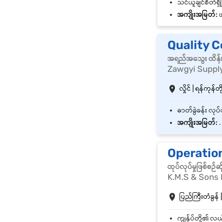
အကျိုးအမြတ်:
ဖ
Quality C
အရည်အသွေး ထိန်းသိ
Zawgyi Supply
လှိုင် | ရန်ကုန်တိ
အကျိုးအမြတ်:
.
Operatio
ထုပ်လုပ်မှုဖြစ်စ
K.M.S & Sons 
ပြည်ကြီးတံခွန် |