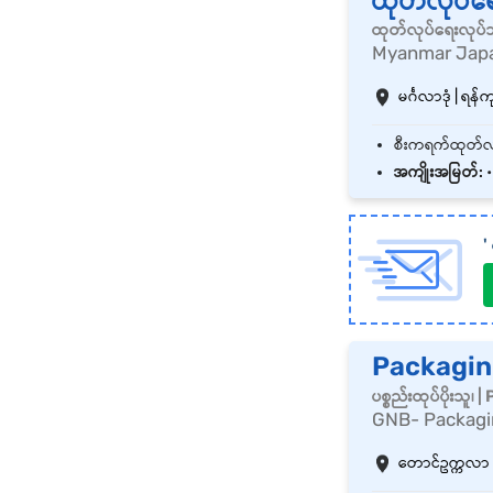
ထုတ်လုပ်ရ
ထုတ်လုပ်ရေးလုပ်
Myanmar Japa
မင်္ဂလာဒုံ | ရန်က
အကျိုးအမြတ်:
• 
'
Packaging
ပစ္စည်းထုပ်ပိုးသူ
GNB- Packagi
တောင်ဥက္ကလာ | 