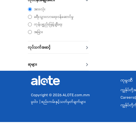
အားလုံး
ခရီးသွားလာရေးဝန်ဆောင်မှု
ကုန်ပစ္စည်းဖြန့်ချီရေး
အခြား
လုပ်သက်အဆင့်
ဆုများ
ကုမ္ပဏီ
ကျွန်ုပ်တို
Copyright
© 2026 ALOTE.com.mm
Careers
မူဝါဒ
|
စည်းကမ်းနှင့်သတ်မှတ်ချက်များ
ကျွန်ုပ်တိ