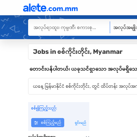
အလုပ်အမျို
Jobs in စစ်ကိုင်းတိုင်း, Myanmar
တောင်းပန်ပါတယ်၊ ယခုသင်ရှာသော အလုပ်မရှိသေးပါ။ ကျ
ယနေ့ မြန်မာနိုင်ငံ စစ်ကိုင်းတိုင်း, တွင် ထိပ်တန်း အလ
စစ်၍ကြည့်သည်:
စစ်ကြည့်မည်
ရှင်းမည်
လုပ်ငန်းအမျိုးအစား