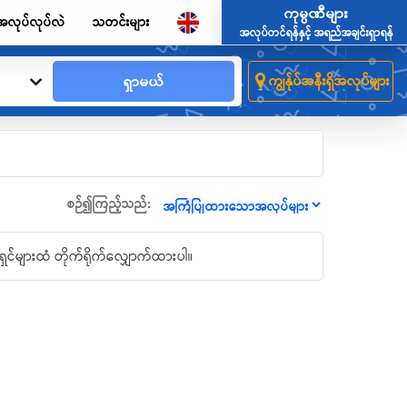
ကုမ္ပဏီများ
အလုပ်လုပ်လဲ
သတင်းများ
အလုပ်တင်ရန်နှင့် အရည်အချင်းရှာရန်
ရှာမယ်
ကျွန်ုပ်အနီးရှိအလုပ်များ
စဉ်၍ကြည့်သည်:
ှင်များထံ တိုက်ရိုက်လျှောက်ထားပါ။