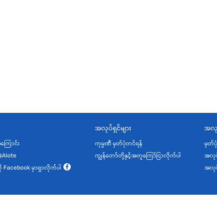
အလုပ်ရှင်များ
အလု
့အကြောင်း
ကုမ္ပဏီ မှတ်ပုံတင်ရန်
မှတ်ပ
@Alote
ကျွန်တော်တို့နှင့်အတူကြော်ငြာလိုက်ပါ
အလုပ
ု့ကို Facebook မှာရှာလိုက်ပါ
အလုပ