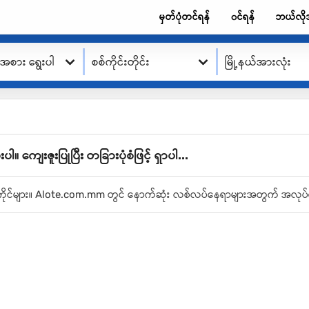
မှတ်ပုံတင်ရန်
၀င်ရန်
ဘယ်လို
းအစား ရွေးပါ
စစ်ကိုင်းတိုင်း
မြို့နယ်အားလုံး
ေးဇူးပြုပြီး တခြားပုံစံဖြင့် ရှာပါ...
ုပ်အကိုင်များ။ Alote.com.mm တွင် နောက်ဆုံး လစ်လပ်နေရာများအတွက် အလုပ်ရ