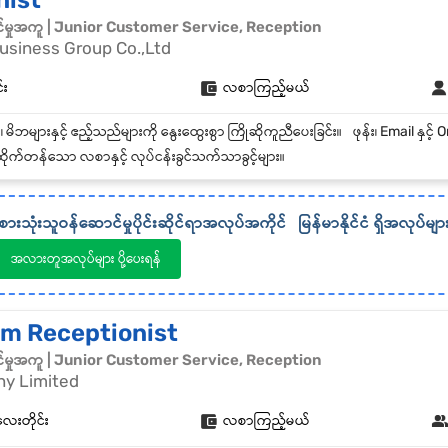
nist
်မှုအကူ | Junior Customer Service, Reception
usiness Group Co.,Ltd
်း
လစာကြည့်မယ်
ိုက်တန်သော လစာနှင့် လုပ်ငန်းခွင်သက်သာခွင့်များ။
စားသုံးသူဝန်ဆောင်မှုပိုင်းဆိုင်ရာအလုပ်အကိုင်
မြန်မာနိုင်ငံ
ရှိအလုပ်မျာ
အလားတူအလုပ်များ ပို့ပေးရန်
m Receptionist
်မှုအကူ | Junior Customer Service, Reception
y Limited
တလေးတိုင်း
လစာကြည့်မယ်