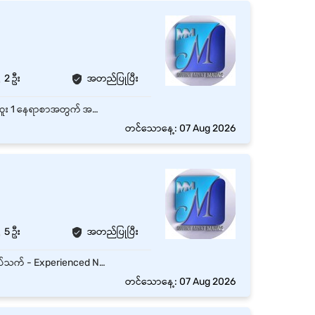
2 ဦး
အတည်ပြုပြီး
လှိုင်၊ Yangonတွင်ရှိသော Full Time Service Advisor (သို့မဟုတ် ဝယ်ယူသူဝန်ဆောင်မှုအကူ) ရာထူး 1 နေရာစာအတွက် အထူးအခွင့်အရေး၊ လုပ်သက် - Experienced Non-Manager နှင့် Monthly လစာကောင်းကောင်းပေးမည်။
တင်သောနေ့: 07 Aug 2026
5 ဦး
အတည်ပြုပြီး
လှိုင်၊ Yangonတွင်ရှိသော Full Time Receptionist ရာထူး 1 နေရာစာအတွက် အထူးအခွင့်အရေး၊ လုပ်သက် - Experienced Non-Manager နှင့် Monthly လစာကောင်းကောင်းပေးမည်။
တင်သောနေ့: 07 Aug 2026