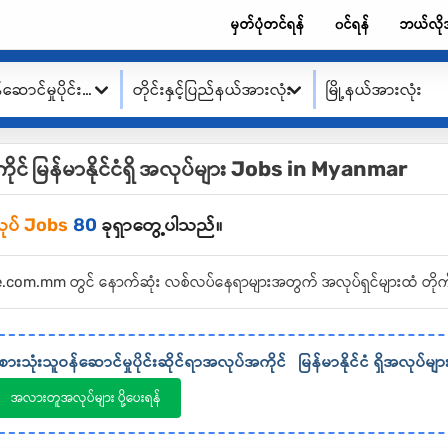
မှတ်ပုံတင်ရန်
၀င်ရန်
ဘယ်လို
စားသုံးသူဝန်ဆောင်မှုပိုင်းဆိုင်ရာအလုပ်အကိုင်
တိုင်းနှင့်ပြည်နယ်အားလုံး
မြို့နယ်အားလုံး
ကိုင် မြန်မာနိုင်ငံရှိ အလုပ်များ Jobs in Myanmar
ုပ် Jobs
80
ခုရှာတွေ့ပါသည်။
Alote.com.mm တွင် နောက်ဆုံး လစ်လပ်နေရာများအတွက် အလုပ်ရှင်များထံ တိုက
စားသုံးသူဝန်ဆောင်မှုပိုင်းဆိုင်ရာအလုပ်အကိုင်
မြန်မာနိုင်ငံ
ရှိအလုပ်မျာ
အလားတူအလုပ်များ ပို့ပေးရန်