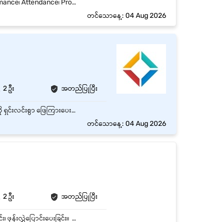
• Contact Center Project များရှိ Agents များကို စီမံခန့်ခွဲခြင်းနှင့် ကြီးကြပ်ခြင်း။ • Team Performance၊ Attendance၊ Productivity နှင့် Service Quality တို့ကို စောင့်ကြည့်၍ တိုးတက်အောင် ဆောင်ရွက်ခြင်း။ • Agents များအား Coaching၊ Training နှင့် Performance Improvement Plan များ ဆောင်ရွက်ပေးခြင်း။ • Customer Escalation နှင့် အရေးကြီးသော Complaint များကို အချိန်မီ ကိုင်တွယ်ဖြေရှင်းခြင်း။ • Daily / Weekly Operational Reports များ ပြုစု၍ လုပ်ငန်းစွမ်းဆောင်ရည်ကို ခွဲခြမ်းစိတ်ဖြာခြင်း။ • Customers၊ Vendors နှင့် Internal Teams များနှင့် ညှိနှိုင်းပူးပေါင်းဆောင်ရွက်ခြင်း။ • SOPs၊ Project Requirements နှင့် Company Policies များကို လိုက်နာဆောင်ရွက်စေခြင်း။
တင်သောနေ့: 04 Aug 2026
2 ဦး
အတည်ပြုပြီး
Customer များအား ပျော်ရွှင်ဖော်ရွေစွာ ကြိုဆိုဝန်ဆောင်မှုပေးပြီး လိုအပ်သော အချက်အလက်များကို ရှင်းလင်းစွာ ဖြေကြားပေးရပါမည်။ Customer များ၏ မေးမြန်းမှုများနှင့် တောင်းဆိုချက်များကို ဖြေရှင်းရပါမည်။ ကောင်းမွန်သော Customer Service အတွေ့အကြုံကို ပေးစွမ်းနိုင်ရပါမည်။
တင်သောနေ့: 04 Aug 2026
2 ဦး
အတည်ပြုပြီး
ရုံးသို့ လာရောက်သည့် ဧည့်သည်များကို နှုတ်ဆက်ခြင်း၊၊ အဝင်အထွက်ဖုန်းခေါ်ဆိုမှုများကို ဖြေကြားခြင်း၊ ဖုန်းလွှဲပြောင်းပေးခြင်း။ လိုအပ်သော စာရေးကိရိယာနှင့် ပစ္စည်းအားလုံး (ဥပမာ၊ ဖောင်တိန်၊ ဖောင်များနှင့် စာရွက်စာတမ်း) တို့ဖြင့် ဧည့်ခံဧရိယာကို သန့်ရှင်းသပ်ရပ်စွာ ထားရှိခြင်း၊၊ ပြက္ခဒိန်များနှင့် အစည်းအဝေးများ အချိန်ဇယားများကို အပ်ဒိတ်လုပ်ခြင်း၊၊ ဝန်ထမ်းများခရီးသွားခြင်း၊ တည်းခိုခြင်းနှင့်ပတ်သက်သည့်လိုအပ်သော အချက်အလက်များကို စုဆောင်းခြင်း၊ စီစဉ်ပေးခြင်း။ စာရွက်စာတမ်းပြင်ဆင်ခြင်း၊ မိတ္တူကူးခြင်း၊ စာရေးခြင်း နှင့် ဖက်စ်ထုတ်ခြင်းစသည့် အခြားသော စာအဝင်အထွက် တာဝန်များကို ထမ်းဆောင်ခြင်း၊၊