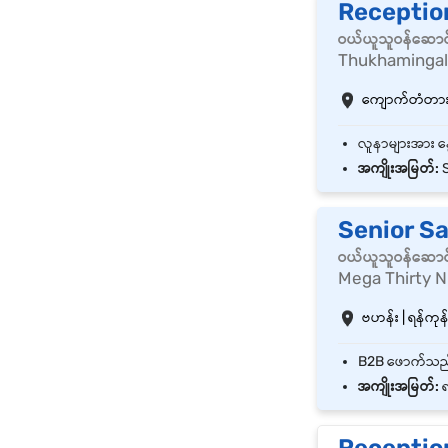
Receptio
ဝယ်ယူသူဝန်ဆောင
Thukhamingala
ကျောက်တံတား | 
အကျိုးအမြတ်:
S
Senior S
ဝယ်ယူသူဝန်ဆောင
Mega Thirty N
ဗဟန်း | ရန်ကုန်
အကျိုးအမြတ်:
ရ