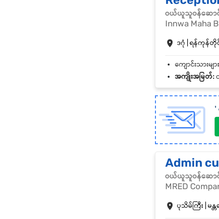
Receptio
ဝယ်ယူသူဝန်ဆောင
Innwa Maha B
ဒဂုံ | ရန်ကုန်တိုင
အကျိုးအမြတ်:
ထ
'
Admin cu
ဝယ်ယူသူဝန်ဆောင
MRED Compan
ပုသိမ်ကြီး | မန္