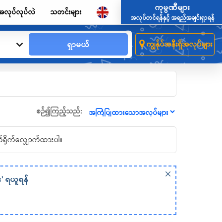
ကုမ္ပဏီများ
အလုပ်လုပ်လဲ
သတင်းများ
အလုပ်တင်ရန်နှင့် အရည်အချင်းရှာရန်
ရှာမယ်
ကျွန်ုပ်အနီးရှိအလုပ်များ
စဉ်၍ကြည့်သည်:
်ရိုက်လျှောက်ထားပါ။
း' ရယူရန်