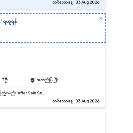
တင်သောနေ့: 03 Aug 2026
း' ရယူရန်
3 ဦး
အတည်ပြုပြီး
Maintenance Daily Report အား နေ့စဉ် Excel တွင်ထည့်သွင်းရမည်။ Customer Contact List ဖြည့်ရမည်။ After Sale Service Training File Data သွင်းရမည်။ Customer Service Inquiry လက်ခံဖြေကြားပေးခြင်းနှင့်စားရင်းသွင်းခြင်း။ Open Invoice,DO,Service Charges Invoice ဖွင့်ခြင်း Warranty PO ဖွင့်ရမည်။ Weekly Report to Director
တင်သောနေ့: 03 Aug 2026