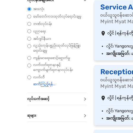
Service A
အားလုံး
ဝယ်ယူသူဝန်ဆောင
မော်တော်ကားထုတ်လုပ်ရောင်းချမှု
Myint Myat Ma
ဘဏ်လုပ်ငန်း
ပညာရေး
လှိုင် | ရန်ကုန်တိ
အင်ဂျင်နီယာ
လူ့သုံးကုန်ပစ္စည်းထုတ်လုပ်ဖြန့်ဖြူး
ရောင်းချမှု
အကျိုးအမြတ်:
ခ
ကျန်းမာရေးစောင့်ရှောက်မှု
လက်ဝတ်ရတနာနှင့်
ကျောက်မျက်ရတနာလုပ်ငန်း
Receptio
လက်လီ
ဝယ်ယူသူဝန်ဆောင
Myint Myat Ma
လှိုင် | ရန်ကုန်တိ
လုပ်သက်အဆင့်
ဆုများ
အကျိုးအမြတ်:
ခ