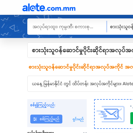
စားသုံးသူဝန်ဆောင်မှုပိုင်းဆိုင်ရာအလုပ်အ
စားသုံးသူဝန်ဆောင်မှုပိုင်းဆိုင်ရာအလုပ်အကိုင်
အလ
ယနေ့ မြန်မာနိုင်ငံ တွင် ထိပ်တန်း အလုပ်အကိုင်များ။ 
စစ်၍ကြည့်သည်:
'
စစ်ကြည့်မည်
ရှင်းမည်
လုပ်ငန်းအမျိုးအစား