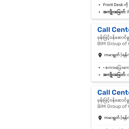
အကျိုးအမြတ်:
R
Call Cent
ဖုန်းဖြင့်ဝန်ဆော
BIM Group of
ကမာရွတ် | ရန်ကု
အကျိုးအမြတ်:
လ
Call Cente
ဖုန်းဖြင့်ဝန်ဆော
BIM Group of
ကမာရွတ် | ရန်ကု