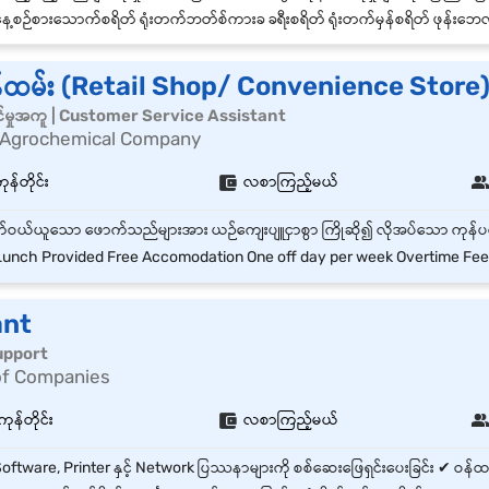
့စဉ်စားသောက်စရိတ် ရုံးတက်ဘတ်စ်ကားခ ခရီးစရိတ် ရုံးတက်မှန်စရိတ် ဖုန်းဘေလ် ဘောနပ်စ် အချိန်ပိုလုပ်ခ ခွင့်မယူ
်ထမ်း (Retail Shop/ Convenience Store
်မှုအကူ | Customer Service Assistant
 Agrochemical Company
န်တိုင်း
လစာကြည့်မယ်
unch Provided Free Accomodation One off day per week Overtime Fe
ant
support
of Companies
ကုန်တိုင်း
လစာကြည့်မယ်