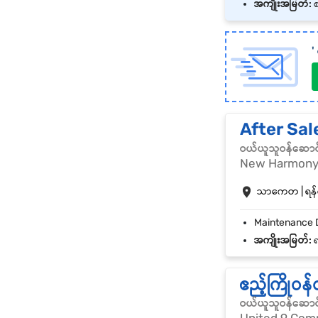
အကျိုးအမြတ်:
စ
'
After Sal
ဝယ်ယူသူဝန်ဆောင
New Harmony 
သာကေတ | ရန်ကု
အကျိုးအမြတ်:
ရ
ဧည့်ကြိုဝန်
ဝယ်ယူသူဝန်ဆောင