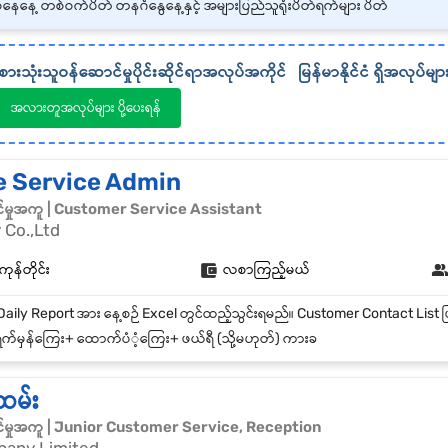
နေနေ့ တစ်ဝက်ပိတ် တနင်္ဂနွေနေ့နှင့် အများပြည်သူရုံးပိတ်ရက်များ ပိတ်
စားသုံးသူဝန်ဆောင်မှုပိုင်းဆိုင်ရာအလုပ်အကိုင်
မြန်မာနိုင်ငံ
ရှိအလုပ်မျာ
အလားတူအလုပ်များ ပို့ပေးရန်
e Service Admin
်မှုအကူ | Customer Service Assistant
Co.,Ltd
န်တိုင်း
လစာကြည့်မယ်
က်မှန်ကြေး+ ထောက်ပံံ့ကြေး+ ဖယ်ရီ (သို့မဟုတ်) ကားခ
ထမ်း
်မှုအကူ | Junior Customer Service, Reception