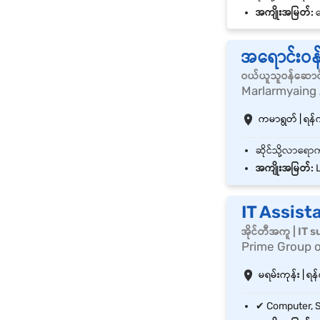
အကျိုးအမြတ်:
နေ
အရောင်းဝန
ဝယ်ယူသူဝန်ဆောင
Marlarmyaing
ကမာရွတ် | ရန်ကု
အကျိုးအမြတ်:
L
IT Assist
အိုင်တီအကူ | IT 
Prime Group 
မရမ်းကုန်း | ရန်