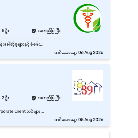
5 ဦး
အတည်ပြုပြီး
လူနာများအား နွေးထွေးပျူငှာစွာ ကြိုဆိုလက်ခံပြီး စာရင်းသွင်းခြင်း၊ ချိန်းဆိုမှုများ စီစဉ်ပေးရပါမည်။ ဖုန်းခေါ်ဆိုမှုများနှင့် စုံစမ်းမေးမြန်းမှုများကို အချိန်မီ ဖြေကြားပေးရပါမည်။ သက်ဆိုင်ရာဌာနများနှင့် ညှိနှိုင်းဆောင်ရွက်နိုင်သူ ဖြစ်ရပါမည်။
တင်သောနေ့: 06 Aug 2026
2 ဦး
အတည်ပြုပြီး
B2B ဖောက်သည်သစ် ရှာဖွေခြင်း: FMCG၊ အစားအသောက်၊ ဆေးဝါးနှင့် အလှကုန် လုပ်ငန်းများမှ Corporate Client သစ်များ ရှာဖွေရန်။ Target ပြည့်မီအောင် ရောင်းချခြင်း: သတ်မှတ်ထားသော လစဉ်/နှစ်စဉ် Sales Target များကို ပြည့်မီအောင် ဆောင်ရွက်ရန်။ ဖောက်သည် ဆက်ဆံရေး ထိန်းသိမ်းခြင်း: Existing Clients များနှင့် ရေရှည်ဆက်ဆံရေး တည်ဆောက်ပြီး Repeat Orders များနှင့် ဈေးနှုန်း ညှိနှိုင်းမှုများ ဆောင်ရွက်ရန်။ Internal Coordination: Client လိုအပ်သည့် Label Specifications များကို Design နှင့် Production Team ထံ အမှားအယွင်းမရှိ ပေါင်းစပ်ညှိနှိုင်း ပေးပို့ရန်။ အစီရင်ခံစာ တင်ပြခြင်း: Sales Pipeline၊ လစဉ်ရောင်းအား အစီရင်ခံစာများနှင့် Payments Follow-up များကို စနစ်တကျ တင်ပြရန်။
တင်သောနေ့: 05 Aug 2026