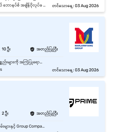
သည့်ရက်ပြန်အမ်းငွေ အတိုးမဲ့ချေးငွေ
တင်သောနေ့: 03 Aug 2026
)
10 ဦး
အတည်ပြုပြီး
ဆိုင်သို့လာရောက်ဝယ်ယူသော ဖောက်သည်များအား ယဉ်ကျေးပျူငှာစွာ ကြိုဆို၍ လိုအပ်သော ကုန်ပစ္စည်းများကို အကြံပြုရောင်းချရန်။ သစ်သီး၊ ဟင်းသီးဟင်းရွက်နှင့် Fresh Food ကုန်ပစ္စည်းများကို သန့်ရှင်းသပ်ရပ်စွာ စီစဉ်ပြသပြီး အရည်အသွေးကောင်းမွန်စေရန် ထိန်းသိမ်းရန်။ ကုန်ပစ္စည်းဈေးနှုန်းတံဆိပ်များ၊ ပရိုမိုးရှင်းများနှင့် သက်တမ်းကုန်ဆုံးရက်များကို နေ့စဉ်စစ်ဆေး၍ မှန်ကန်စွာ ပြသထားရန်။ ကုန်လက်ကျန်အခြေအနေကို စစ်ဆေးပြီး လိုအပ်သော ကုန်ပစ္စည်းများကို တာဝန်ရှိသူထံ အချိန်မီတင်ပြရန်။ ဆိုင်အတွင်း သန့်ရှင်းရေးနှင့် Food Safety / Hygiene စံနှုန်းများကို လိုက်နာထိန်းသိမ်းရန်။ လိုအပ်ပါက ငွေကိုင်ဝန်ထမ်းနှင့် ပူးပေါင်း၍ ငွေပေးချေမှုလုပ်ငန်းစဉ်များနှင့် နေ့စဉ်ဆိုင်လုပ်ငန်းများကို ကူညီဆောင်ရွက်ရန်။ ကုမ္ပဏီ၏ Customer Service Standards၊ အရောင်းရည်မှန်းချက်များနှင့် လုပ်ငန်းစည်းမျဉ်းများကို လိုက်နာပြီး အဖွဲ့လိုက်ပူးပေါင်းဆောင်ရွက်ရန်။
es
တင်သောနေ့: 03 Aug 2026
2 ဦး
အတည်ပြုပြီး
✔ Computer, Software, Printer နှင့် Network ပြဿနာများကို စစ်ဆေးဖြေရှင်းပေးခြင်း ✔ ဝန်ထမ်းများနှင့် Group Company များအား IT Support ပံ့ပိုးပေးခြင်း ✔ IT Equipment များကို တပ်ဆင်၊ ထိန်းသိမ်းခြင်းနှင့် လိုအပ်ပါက ဝယ်ယူရေးတွင် ကူညီဆောင်ရွက်ခြင်း