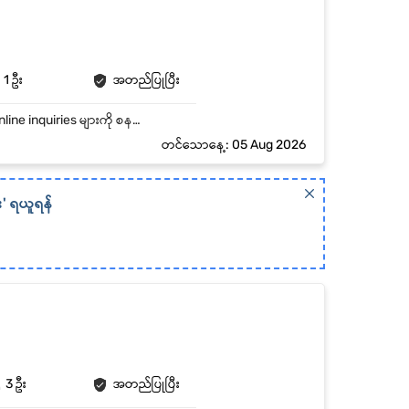
1 ဦး
အတည်ပြုပြီး
ကျောင်းသားများ၊ မိဘများနှင့် ဧည့်သည်များကို နွေးထွေးစွာ ကြိုဆိုကူညီပေးခြင်း။ ဖုန်း၊ Email နှင့် Online inquiries များကို စနစ်တကျ စီမံဖြေရှင်းခြင်း။ Data entry, scheduling စသည့် အုပ်ချုပ်ရေးလုပ်ငန်းများ ဆောင်ရွက်ခြင်း။ ဆရာများ (Instructor) နှင့် Staff များအကြား ဆက်သွယ်ရေးကို ကူညီပံ့ပိုးခြင်း။
တင်သောနေ့: 05 Aug 2026
း' ရယူရန်
3 ဦး
အတည်ပြုပြီး