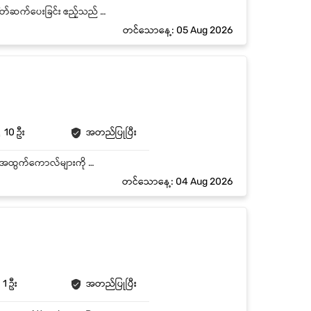
Front Desk ကို နေ့စဉ် စီမံခန့်ခွဲခြင်း ဖုန်းခေါ်ဆိုမှုများ လက်ခံဖြေကြားခြင်းနှင့် သက်ဆိုင်ရာဌာနသို့ ချိတ်ဆက်ပေးခြင်း ဧည့်သည် / Client များ၏ အဝင်အထွက် မှတ်တမ်းတင်ခြင်း အစည်းအဝေးခန်း စီစဉ်ပေးခြင်းနှင့် Booking စီမံခန့်ခွဲခြင်း စာပို့၊ ကုန်ပစ္စည်းပို့ပို့ (Courier / Parcel) လက်ခံခြင်းနှင့် မှတ်တမ်းထိန်းသိမ်းခြင်း ရုံးသုံးပစ္စည်းများ စာရင်းထိန်းသိမ်းခြင်း နေ့စဉ် Visitor Report တင်ပြခြင်း ကုမ္ပဏီ၏ Professional Image ကို ထိန်းသိမ်းခြင်း Admin / HR အဖွဲ့ကို လိုအပ်သလို ကူညီထောက်ပံ့ခြင်း
တင်သောနေ့: 05 Aug 2026
10 ဦး
အတည်ပြုပြီး
• စကားပြောကောင်းမွန်ပြီး ယဉ်ကျေးလေးစားစွာ ဆက်ဆံတတ်သူ ဖြစ်ရမည်။ • ဖုန်းအဝင်ကောလ် / အထွက်ကောလ်များကို ကောင်းမွန်စွာ ကိုင်တွယ်နိုင်ရမည်။ • Duty အဆိုင်းများဖြင့် ဆင်းနိုင်သူ ဖြစ်ရမည်။ • အသင်းအဖွဲ့နှင့် ပူးပေါင်းလုပ်ကိုင်နိုင်ရမည်။ • အသက် ၁၈ နှစ်မှ အသက် ၃၀ အတွင်း လျှောက်ထားနိုင်ပါသည်။
တင်သောနေ့: 04 Aug 2026
1 ဦး
အတည်ပြုပြီး