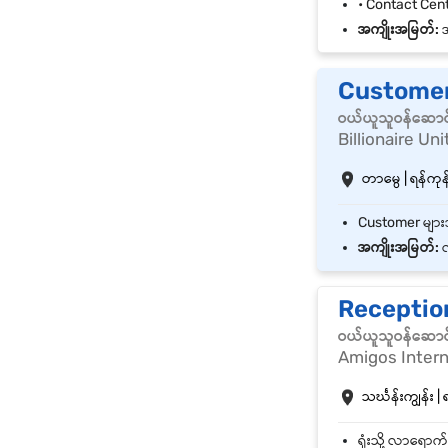
အကျိုးအမြတ်:
အ
Customer
ဝယ်ယူသူဝန်ဆောင
Billionaire Uni
တာမွေ | ရန်ကုန်
အကျိုးအမြတ်:
လ
Receptio
ဝယ်ယူသူဝန်ဆောင
Amigos Intern
သင်္ဃန်းကျွန်း | 