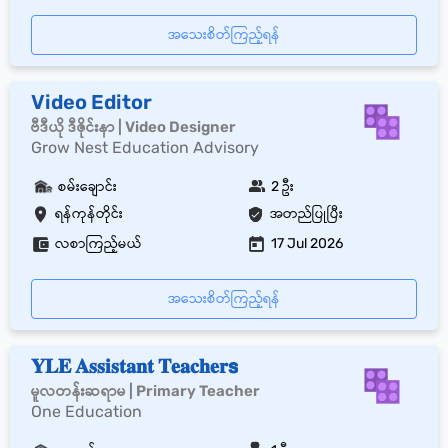
အသေးစိတ်ကြည့်ရန်
Video Editor
ဗီဒီယို ဒီဇိုင်းနာ | Video Designer
Grow Nest Education Advisory
စမ်းချောင်း
2 ဦး
ရန်ကုန်တိုင်း
အတည်ပြုပြီး
လစာကြည့်မယ်
17 Jul 2026
အသေးစိတ်ကြည့်ရန်
𝐘𝐋𝐄 𝐀𝐬𝐬𝐢𝐬𝐭𝐚𝐧𝐭 𝐓𝐞𝐚𝐜𝐡𝐞𝐫𝘀
မူလတန်းဆရာမ | Primary Teacher
One Education