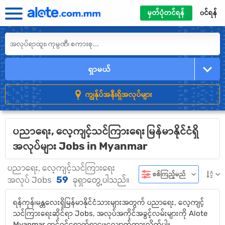
မှတ်ပုံတင်ရန်
၀င်ရန်
ရှာမယ်
ကျွန်ုပ်အနီးရှိအလုပ်များ
ပညာရေး, လေ့ကျင့်သင်ကြားရေး မြန်မာနိုင်ငံရှိ
အလုပ်များ Jobs in Myanmar
ပညာရေး, လေ့ကျင့်သင်ကြားရေး
စစ်ကြည့်မည်
59
အလုပ် Jobs
ခုရှာတွေ့ပါသည်။
ရန်ကုန်၊မန္တလေးရှိမြန်မာနိုင်ငံသားများအတွက် ပညာရေး, လေ့ကျင့်
သင်ကြားရေးဆိုင်ရာ Jobs, အလုပ်အကိုင်အခွင့်လမ်းများကို Alote
Myanmar တွင်ဝင်ရောက်ရှာဖွေလျှောက်ထားလိုက်ပါ။