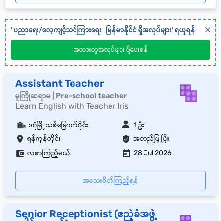
'
ပညာရေး/လေ့ကျင့်သင်ကြားရေး
မြန်မာနိုင်ငံ
ရှိအလုပ်များ' ရယူရန်
အလားတူအလုပ်များ ပို့ပေးရန်
Assistant Teacher
မူကြိုဆရာမ | Pre-school teacher
Learn English with Teacher Iris
ဒဂုံမြို့သစ်မြောက်ပိုင်း
1 ဦး
ရန်ကုန်တိုင်း
အတည်ပြုပြီး
လစာကြည့်မယ်
28 Jul 2026
အသေးစိတ်ကြည့်ရန်
Senior Receptionist (ဧည့်ခံအဖွဲ့