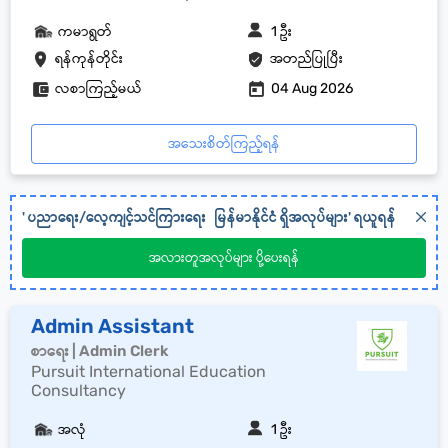
ကမာရွတ်
1 ဦး
ရန်ကုန်တိုင်း
အတည်ပြုပြီး
လစာကြည့်မယ်
04 Aug 2026
အသေးစိတ်ကြည့်ရန်
'
ပညာရေး/လေ့ကျင့်သင်ကြားရေး
မြန်မာနိုင်ငံ
ရှိအလုပ်များ' ရယူရန်
အလားတူအလုပ်များ ပို့ပေးရန်
Admin Assistant
စာရေး | Admin Clerk
Pursuit International Education
Consultancy
အလုံ
1 ဦး