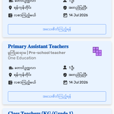
တောင်ဥက္ကလာ
1 ဦး
ရန်ကုန်တိုင်း
အတည်ပြုပြီး
လစာကြည့်မယ်
14 Jul 2026
အသေးစိတ်ကြည့်ရန်
𝐏𝐫𝐢𝐦𝐚𝐫𝐲 𝐀𝐬𝐬𝐢𝐬𝐭𝐚𝐧𝐭 𝐓𝐞𝐚𝐜𝐡𝐞𝐫𝐬
မူကြိုဆရာမ | Pre-school teacher
One Education
တောင်ဥက္ကလာ
1 ဦး
ရန်ကုန်တိုင်း
အတည်ပြုပြီး
လစာကြည့်မယ်
14 Jul 2026
အသေးစိတ်ကြည့်ရန်
𝐂𝐥𝐚𝐬𝐬 𝐓𝐞𝐚𝐜𝐡𝐞𝐫𝐬 (𝐊𝐆/𝐆𝐫𝐚𝐝𝐞 𝟏)