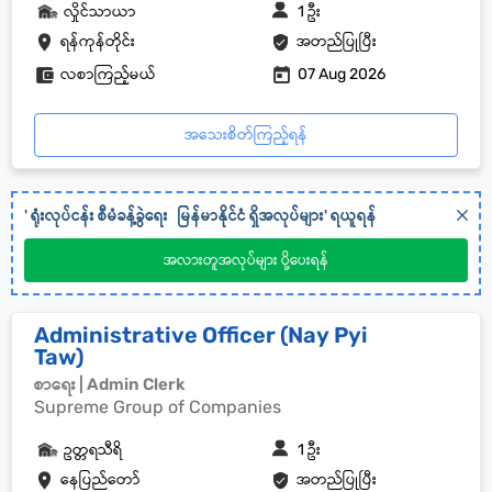
လှိုင်သာယာ
1 ဦး
ရန်ကုန်တိုင်း
အတည်ပြုပြီး
လစာကြည့်မယ်
07 Aug 2026
အသေးစိတ်ကြည့်ရန်
'
ရုံးလုပ်ငန်း စီမံခန့်ခွဲရေး
မြန်မာနိုင်ငံ
ရှိအလုပ်များ' ရယူရန်
အလားတူအလုပ်များ ပို့ပေးရန်
Administrative Officer (Nay Pyi
Taw)
စာရေး | Admin Clerk
Supreme Group of Companies
ဥတ္တရသီရိ
1 ဦး
နေပြည်တော်
အတည်ပြုပြီး