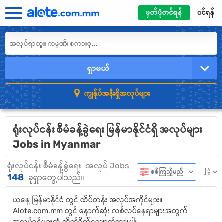
မှတ်ပုံတင်ရန်
၀င်ရန်
ရှာမယ်
ကျွန်ုပ်အနီးရှိအလုပ်များ
ရုံးလုပ်ငန်း စီမံခန့်ခွဲရေး မြန်မာနိုင်ငံရှိ အလုပ်များ
Jobs in Myanmar
ရုံးလုပ်ငန်း စီမံခန့်ခွဲရေး
အလုပ် Jobs
စစ်ကြည့်မည်
148
ခုရှာတွေ့ပါသည်။
ယနေ့ မြန်မာနိုင်ငံ တွင် ထိပ်တန်း အလုပ်အကိုင်များ။
Alote.com.mm တွင် နောက်ဆုံး လစ်လပ်နေရာများအတွက်
အလုပ်ရှင်များထံ တိုက်ရိုက်လျှောက်ထားပါ။