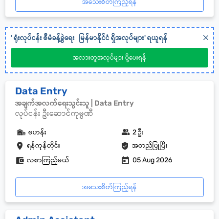
အသေးစိတ်ကြည့်ရန်
'
ရုံးလုပ်ငန်း စီမံခန့်ခွဲရေး
မြန်မာနိုင်ငံ
ရှိအလုပ်များ' ရယူရန်
အလားတူအလုပ်များ ပို့ပေးရန်
Data Entry
အချက်အလက်ရေးသွင်းသူ | Data Entry
လုပ်ငန်း ဦးဆောင်ကုမ္ပဏီ
ဗဟန်း
2 ဦး
ရန်ကုန်တိုင်း
အတည်ပြုပြီး
လစာကြည့်မယ်
05 Aug 2026
အသေးစိတ်ကြည့်ရန်