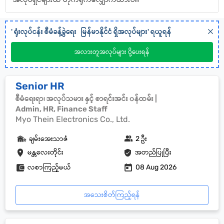
'
ရုံးလုပ်ငန်း စီမံခန့်ခွဲရေး
မြန်မာနိုင်ငံ
ရှိအလုပ်များ' ရယူရန်
အလားတူအလုပ်များ ပို့ပေးရန်
Senior HR
စီမံရေးရာ၊ အလုပ်သမား နှင့် စာရင်းအင်း ၀န်ထမ်း |
Admin, HR, Finance Staff
Myo Thein Electronics Co., Ltd.
ချမ်းအေးသာဇံ
2 ဦး
မန္တလေးတိုင်း
အတည်ပြုပြီး
လစာကြည့်မယ်
08 Aug 2026
အသေးစိတ်ကြည့်ရန်