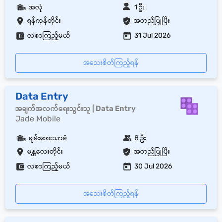
အလုံ
1 ဦး
ရန်ကုန်တိုင်း
အတည်ပြုပြီး
လစာကြည့်မယ်
31 Jul 2026
အသေးစိတ်ကြည့်ရန်
Data Entry
အချက်အလက်ရေးသွင်းသူ | Data Entry
Jade Mobile
ချမ်းအေးသာဇံ
8 ဦး
မန္တလေးတိုင်း
အတည်ပြုပြီး
လစာကြည့်မယ်
30 Jul 2026
အသေးစိတ်ကြည့်ရန်