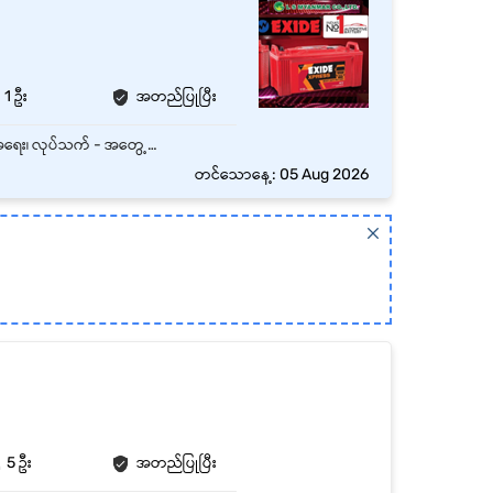
1 ဦး
အတည်ပြုပြီး
တောင်ဥက္ကလာ၊ ရန်ကုန်တိုင်းတွင်ရှိသော အချိန်ပြည့် General Helpers ရာထူး အတွက် အထူးအခွင့်အရေး၊ လုပ်သက် - အတွေ့အကြုံရှိ နှင့် လစဉ် လစာကောင်းကောင်းပေးမည်။
တင်သောနေ့: 05 Aug 2026
5 ဦး
အတည်ပြုပြီး