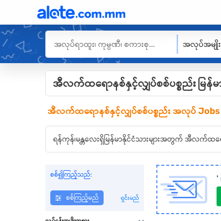
အလုပ်အမျို
အီလက်ထရောနစ်နှင့်လျှပ်စစ်ပစ္စည်း မြန်မ
အီလက်ထရောနစ်နှင့်လျှပ်စစ်ပစ္စည်း
အလုပ် Jobs
ရန်ကုန်၊မန္တလေးရှိမြန်မာနိုင်ငံသားများအတွက် အီလက်ထရေ
စစ်၍ကြည့်သည်:
'
စစ်ကြည့်မည်
ရှင်းမည်
လုပ်ငန်းအမျိုးအစား