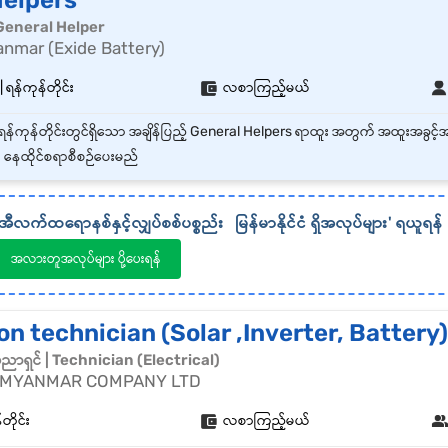
Helpers
General Helper
anmar (Exide Battery)
ရန်ကုန်တိုင်း
လစာကြည့်မယ်
 နေထိုင်စရာစီစဉ်ပေးမည်
အီလက်ထရောနစ်နှင့်လျှပ်စစ်ပစ္စည်း
မြန်မာနိုင်ငံ
ရှိအလုပ်များ' ရယူရန်
အလားတူအလုပ်များ ပို့ပေးရန်
ion technician (Solar ,Inverter, Battery)
်ပညာရှင် | Technician (Electrical)
 MYANMAR COMPANY LTD
တိုင်း
လစာကြည့်မယ်