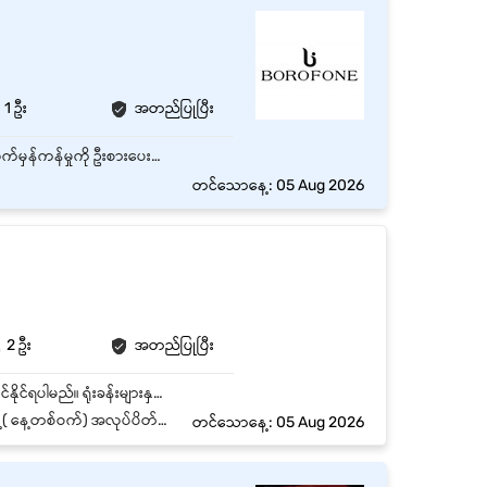
1 ဦး
အတည်ပြုပြီး
- Grammar နှင့် Spelling မှန်ကန်စွာ အသုံးပြုနိုင်ရမည်။ - Research လုပ်နိုင်စွမ်းရှိပြီး အချက်အလက်မှန်ကန်မှုကို ဦးစားပေးနိုင်ရမည်။ - Creative Thinking ရှိပြီး Idea အသစ်များ ဖန်တီးနိုင်ရမည်။ - Deadline အတိုင်း အလုပ်ပြီးမြောက်စေနိုင်ရမည်။ - Digital Marketing Team နှင့် ပူးပေါင်းလုပ်ဆောင်နိုင်ရမည်။ - Microsoft Word / Google Docs စသည့် tools များကို အသုံးပြုနိုင်ရမည်။ - Social Media Platforms (Facebook, Instagram, TikTok) အသုံးပြုမှု နားလည်ရမည်။
တင်သောနေ့: 05 Aug 2026
2 ဦး
အတည်ပြုပြီး
သန့်ရှင်းရေး အလုပ်အတွေ့အကြုံရှိရပါမည်။ သွပ်သွပ်လပ်လပ် နှင့် အလုပ်ကို စေ့စပ်သေချာစွာ လုပ်ကိုင်နိုင်ရပါမည်။ ရုံးခန်းများနှင့် ရုံးပတ်ဝန်းကျင်ကိုပါ သန့်ရှင်းအောင် လုပ်ကိုင်ပေးရပါမည်။
်၊ တနင်္ဂနွေနေ့ နှင့် အစိုးရရုံးပိတ်
တင်သောနေ့: 05 Aug 2026