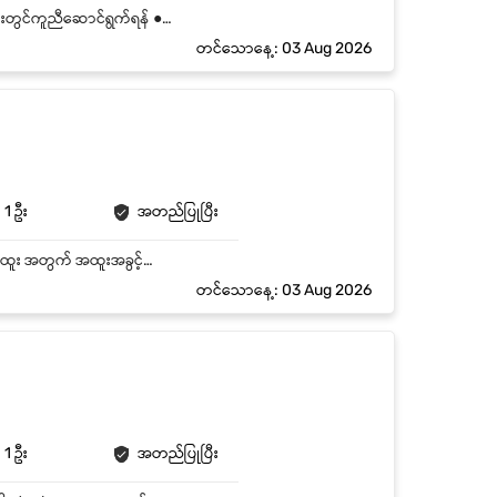
● Senior Technician များနှင့်အတူ Solar, Inverter, Battery တပ်ဆင်ရေးလုပ်ငန်းများကို site များတွင်ကူညီဆောင်ရွက်ရန် ● Wiring, cable routing, grounding, conduit နှင့် breaker/fuse box တပ်ဆင်မှုများကို အကူအညီပေးရန် ● Site သို့မသွားမီနှင့် ပြန်လာပြီးနောက် tools နှင့် materials များကို စစ်ဆေးပြီး စာရင်းကိုက်ညီမှု ထိန်းသိမ်းရန် ● Voltage, current နှင့် battery SOC စစ်ဆေးမှုများကို ကြီးကြပ်မှုအောက်တွင် အခြေခံအဆင့်ကူညီဆောင်ရွက်ရန် ● Cables tightening, solar panel cleaning စသည့် routine maintenance များကို ဆောင်ရွက်ရန် ● Installation report နှင့် material usage records များကို team နှင့်အတူ မှတ်တမ်းတင်ရန် ● Solar safety rules, wiring standards နှင့် battery handling procedures များကို တိကျစွာလိုက်နာရန် ● လိုအပ်သည့်အချိန်တွင် WiFi/Bluetooth app-based monitoring setup ကို အကူအညီပေးရန် ● Customer မေးခွန်းများနှင့် site အခြေအနေ updates များကို senior staff ထံ ဆက်သွယ်တင်ပြရန် ● တပ်ဆင်ပြီးနောက် basic system usage ကို customer များအား ရှင်းပြရာတွင် guidance ဖြင့် ကူညီရန်
တင်သောနေ့: 03 Aug 2026
1 ဦး
အတည်ပြုပြီး
တာမွေ ယုဇနပလာဇာ ၊ ရန်ကုန်တိုင်းတွင်ရှိသော အချိန်ပြည့် Sale Staff ( Phone Spear Parts) ရာထူး အတွက် အထူးအခွင့်အရေး၊ လုပ်သက် - အတွေ့အကြုံရှိ နှင့် လစဉ် လစာကောင်းကောင်းပေးမည်။
တင်သောနေ့: 03 Aug 2026
1 ဦး
အတည်ပြုပြီး