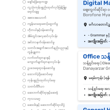
Digital M
ဖျော်ဖြေရေးကဏ္ဍ
လူ့သုံးကုန်ပစ္စည်းထုတ်လုပ်ဖြန့်ဖြူး
စျေးကွက်ဆိုင်ရာ
ရောင်းချမှု
Borofone My
အစားအသောက်
ကျန်းမာရေးစောင့်ရှောက်မှု
မင်္ဂလာတောင်ညွှန
ဟိုတယ်နှင့်ဝန်ဆောင်မှု
အိမ်တွင်းအလှဆင်လုပ်ငန်း
အကျိုးအမြတ်:
-
အင်တာနက်ဝန်ဆောင်မှု
သတင်းအချက်အလက်နည်းပညာနှင့်
ကွန်ပျူတာ
Office သန့်
လက်ဝတ်ရတနာနှင့်
ကျောက်မျက်ရတနာလုပ်ငန်း
သန့်ရှင်းရေး | Cl
Danayarzar G
ဥပဒေရေးရာဝန်ဆောင်မှု
ထောက်ပံ့ပို့ဆောင်ရေး
မရမ်းကုန်း | ရန်
ကုန်ပစ္စည်းထုတ်လုပ်ရေး
သတင်းမီဒီယာ
ဆေးဘက်ဆိုင်ရာနှင့်ဆေးရုံ
အကျိုးအမြတ်:
အလ
ကုလသမဂ္ဂ
ဆေးဝါးနှင့် ဆေးဘက်ဆိုင်ရာသိပ္ပံ