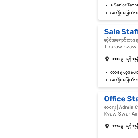
အကျိုးအမြတ်:
ဘ
Sale Staf
ဆိုင်အရောင်းစာရ
Thurawinzaw 
တာမွေ | ရန်ကုန်
အကျိုးအမြတ်:
အ
Office St
စာရေး | Admin C
Kyaw Swar Air
တာမွေ | ရန်ကုန်