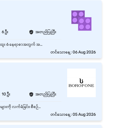
6 ဦး
အတည်ပြုပြီး
မရမ်းကုန်း၊ ရန်ကုန်တိုင်းတွင်ရှိသော အချိန်ပြည့် အရောင်းဝန်ထမ်း (Solar /Inverter / Battery ) ရာထူး 6 နေရာစာအတွက် အထူးအခွင့်အရေး၊ လုပ်သက် - အတွေ့အကြုံရှိ နှင့် လစဉ် လစာကောင်းကောင်းပေးမည်။ အလုပ်ချိန် မနက် 8 နာရီ - ညနေ 5:30 Sunday ပိတ်ပါတယ်
တင်သောနေ့: 06 Aug 2026
10 ဦး
အတည်ပြုပြီး
- Store အတွင်းရှိ ပစ္စည်းများကိုမှန်ကန်စွ ာစာရင်းရေးသွင်းနိုင်ရမည်။ - Store အတွင်းရှိ ကုန်ပစ္စည်းများကို လက်ခံခြင်း၊ စီစဉ်ထားရှိခြင်းနှင့် သန့်ရှင်းသပ်ရပ်စွာ ထိန်းသိမ်းခြင်း။
တင်သောနေ့: 05 Aug 2026