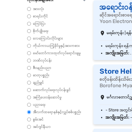
အရောင်းဝန်
အားလုံး
ဆိုင်အရောင်းစာရ
စာရင်းကိုင်
Yoon Electron
ကြော်ငြာ
စိုက်ပျိုးရေး
မရမ်းကုန်း | ရန်
လေကြောင်းလိုင်းများ
ကိုယ်ကာယကြံ့ခိုင်မှုနှင့်အားကစား
အကျိုးအမြတ်:
.
မော်တော်ကားထုတ်လုပ်ရောင်းချမှု
ဘဏ်လုပ်ငန်း
ဇီဝနည်းပညာ
Store He
ဓာတုပစ္စည်း
စတိုခန်းထိန်းသိမ
ချည်မျှင်
Borofone My
ဆောက်လုပ်ရေးလုပ်ငန်းခွင်
မင်္ဂလာတောင်ညွှန
အကြံပေးဝန်ဆောင်မှု
ပညာရေး
အီလက်ထရောနစ်နှင့်လျှပ်စစ်ပစ္စည်း
အကျိုးအမြတ်:
-
စွမ်းအင်
အင်ဂျင်နီယာ