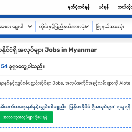
မှတ်ပုံတင်ရန်
၀င်ရန်
ဘယ်လို
းအစား ရွေးပါ
တိုင်းနှင့်ပြည်နယ်အားလုံး
မြို့နယ်အားလုံး
ာနိုင်ငံရှိ အလုပ်များ Jobs in Myanmar
54
ခုရှာတွေ့ပါသည်။
ာနစ်နှင့်လျှပ်စစ်ပစ္စည်းဆိုင်ရာ Jobs, အလုပ်အကိုင်အခွင့်လမ်းများကို Al
အီလက်ထရောနစ်နှင့်လျှပ်စစ်ပစ္စည်း
မြန်မာနိုင်ငံ
ရှိအလုပ်များ' ရယူရန်
အလားတူအလုပ်များ ပို့ပေးရန်