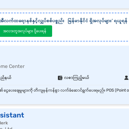
အီလက်ထရောနစ်နှင့်လျှပ်စစ်ပစ္စည်း
မြန်မာနိုင်ငံ
ရှိအလုပ်များ' ရယူရန်
အလားတူအလုပ်များ ပို့ပေးရန်
Home Center
ပြည်နယ်
လစာကြည့်မယ်
sistant
lerk