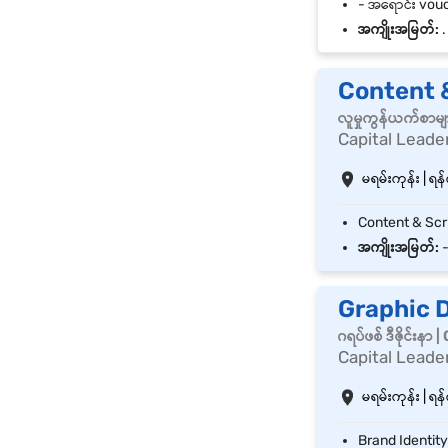
အကျိုးအမြတ်:
.
Content &
လူမှုကွန်ယက်စာမ
Capital Leader
မရမ်းကုန်း | ရန်
အကျိုးအမြတ်:
Graphic 
ဂရပ်ဖစ် ဒီဇိုင်းန
Capital Leader
မရမ်းကုန်း | ရန်