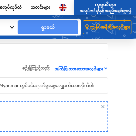
ကုမ္ပဏီများ
အလုပ်လုပ်လဲ
သတင်းများ
အလုပ်တင်ရန်နှင့် အရည်အချင်းရှာရန်
ရှာမယ်
ကျွန်ုပ်အနီးရှိအလုပ်များ
စဉ်၍ကြည့်သည်:
ote Myanmar တွင်ဝင်ရောက်ရှာဖွေလျှောက်ထားလိုက်ပါ။