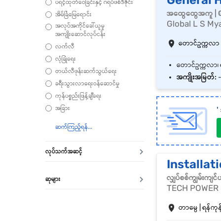
General 
ပရင့်ထုတ်ဝေခြင်းနှင့် ဂရပ်ဖစ်ဒီဇိုင်း
အထွေထွေအကူ | 
အိမ်ခြံမြေရောင်း
Global L S My
အလုပ်အကိုင်ခေါ်ယူမှု
အကျိုးဆောင်လုပ်ငန်း
တောင်ဥက္ကလာ | 
လက်လီ
လုံခြုံရေး
တယ်လီဖုန်းဆက်သွယ်ရေး
အကျိုးအမြတ်:
-
ခရီးသွားလာရေးဝန်ဆောင်မှု
ကုန်ပစ္စည်းဖြန့်ချီရေး
အခြား
'
လုပ်သက်အဆင့်
Installat
လျှပ်စစ်ကျွမ်းကျင
ဆုများ
TECH POWER
တာမွေ | ရန်ကုန်