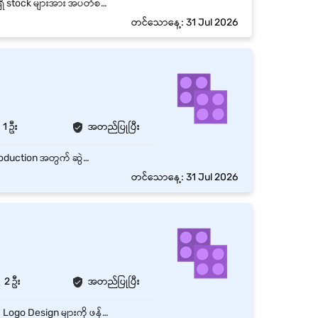
- အရောင်း vouchers များကို ပစ္စည်း အသုံးစာရင်း နှင့် စျေးနှုန်းများ မှန်မမှန် စစ်ပေးရမည် - မိမိဆိုင်ရှိ stock များအား အပတ်စဉ်၊လစဉ်စစ်ဆေးရပါမည် - Sale report နှင့် stock reports များတင်ပြပေးရမည်
တင်သောနေ့: 31 Jul 2026
1 ဦး
အတည်ပြုပြီး
Content & Script Writer သည် Social Media၊ Digital Marketing Campaign များနှင့် Video Production အတွက် ဆွဲဆောင်မှုရှိသော Content များနှင့် Script များကို ဖန်တီးရေးသားရန် တာဝန်ယူရပါသည်။ Brand Identity နှင့် Marketing Objectives များကို နားလည်ပြီး Audience များ၏ စိတ်ဝင်စားမှုကို မြှင့်တင်နိုင်သော အကြောင်းအရာများကို ရေးသားဖန်တီးရမည်။ Key Responsibilities Facebook, TikTok, Instagram နှင့် အခြား Digital Platforms များအတွက် Content များ ရေးသားခြင်း။ Video၊ TikTok၊ YouTube နှင့် Promotional Content များအတွက် Script များ ရေးသားခြင်း။ Marketing Campaign များနှင့် ကိုက်ညီသော Creative Ideas များ တင်ပြခြင်း။ Content Calendar အတိုင်း အချိန်မီ Content များ ပြင်ဆင်ပေးခြင်း။ Graphic Designer၊ Video Editor နှင့် Marketing Team တို့နှင့် ပူးပေါင်းဆောင်ရွက်ခြင်း။ Trend များ၊ Audience Behavior နှင့် Competitor Content များကို လေ့လာသုံးသပ်ခြင်း။ Brand Voice နှင့် ကိုက်ညီသော Caption၊ Blog၊ Article နှင့် Promotional Copy များ ရေးသားခြင်း။ Management မှ တာဝန်ပေးအပ်သော အခြားသက်ဆိုင်ရာ လုပ်ငန်းတာဝန်များကို ဆောင်ရွက်ခြင်း။
တင်သောနေ့: 31 Jul 2026
2 ဦး
အတည်ပြုပြီး
Brand Identity – ကုမ္ပဏီ၏ Brand Identity ကို ကိုယ်စားပြုနိုင်သော ထူးခြားပြီး အရည်အသွေးမြင့် Logo Design များကို ဖန်တီးရေးဆွဲခြင်း။ Digital Marketing – Website Banner များ၊ Advertising Poster များနှင့် Social Media Graphic Design များကို ဆွဲဆောင်မှုရှိစွာ ရေးဆွဲဖန်တီးခြင်း။ Photo Editing – ဓာတ်ပုံများကို Professional အဆင့်ဖြင့် Retouch ပြုလုပ်ခြင်း၊ Color Correction နှင့် Lighting Adjustment များကို အရည်အသွေးမြင့်စွာ ပြင်ဆင်ခြင်း။ Print Media – Postcard၊ Ticket နှင့် အခြားသော Promotional Print Material များကို Concept ရေးဆွဲကာ Professional အဆင့်ဖြင့် Design ဖန်တီးခြင်း။