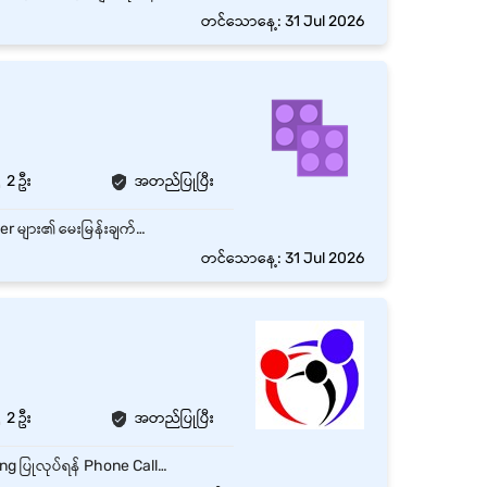
တင်သောနေ့: 31 Jul 2026
2 ဦး
အတည်ပြုပြီး
Customer များထံ ဖုန်းဖြင့် ဆက်သွယ်၍ Product / Service များ မိတ်ဆက်ရောင်းချခြင်း Customer များ၏ မေးမြန်းချက်များကို ဖြေကြားပေးခြင်း Sales Target များ ပြည့်မီအောင် ဆောင်ရွက်ခြင်း Customer Data များကို စနစ်တကျ မှတ်တမ်းတင်ခြင်း Existing Customer များနှင့် Relationship ကောင်းမွန်အောင် ထိန်းသိမ်းခြင်း New Customer များ ရှာဖွေခြင်းနှင့် Follow Up ပြုလုပ်ခြင်း Daily / Weekly Sales Report များ တင်ပြခြင်း Team နှင့်ပူးပေါင်း၍ Sales Plan များ အကောင်အထည်ဖော်ခြင်း
တင်သောနေ့: 31 Jul 2026
2 ဦး
အတည်ပြုပြီး
Office နေ့စဉ်လုပ်ငန်းများကို စနစ်တကျ ဆောင်ရွက်ရန် Documents များကို စီစဉ်ထိန်းသိမ်းပြီး Filing ပြုလုပ်ရန် Phone Call, Email နှင့် Customer Inquiry များကို ဖြေကြားပေးရန် Data Entry နှင့် Report များ ပြုလုပ်တင်ပြရန် Office Supplies များကို စစ်ဆေးပြီး လိုအပ်သည်များ တင်ပြရန် သက်ဆိုင်ရာ Department များနှင့် ပူးပေါင်းဆောင်ရွက်ရန် Meeting Schedule နှင့် Appointment များ စီစဉ်ပေးရန် Management မှ ပေးအပ်သော တာဝန်များကို အချိန်မီ ဆောင်ရွက်ရန်