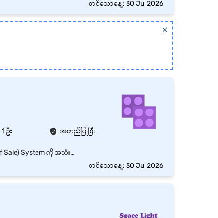
တင်သောနေ့: 30 Jul 2026
1 ဦး
အတည်ပြုပြီး
Customer များ၏ ငွေပေးချေမှုများကို တိကျမှန်ကန်စွာ လက်ခံဆောင်ရွက်ပေးရမည်။ POS (Point of Sale) System ကို အသုံးပြု၍ အရောင်းစာရင်းများကို မှန်ကန်စွာ မှတ်တမ်းတင်ရမည်။ ငွေသား၊ Bank Transfer၊ QR Payment နှင့် အခြားငွေပေးချေမှုများကို စနစ်တကျ ကိုင်တွယ်ရမည်။ နေ့စဉ် Cash Balance ကို စစ်ဆေးပြီး Daily Cash Report ကို အချိန်မီ တင်ပြရမည်။ Invoice၊ Receipt နှင့် ငွေစာရွက်စာတမ်းများကို စနစ်တကျ ထိန်းသိမ်းရမည်။ Customer များအား ယဉ်ကျေးပျူငှာစွာ ဝန်ဆောင်မှုပေးပြီး မေးမြန်းချက်များကို ကူညီဖြေကြားပေးရမည်။ အရောင်းအဖွဲ့နှင့် အခြားဌာနများနှင့် ပူးပေါင်းဆောင်ရွက်၍ လုပ်ငန်းလည်ပတ်မှုကို အထောက်အကူပြုရမည်။ Cash Counter ကို သန့်ရှင်းသပ်ရပ်စွာ ထိန်းသိမ်းပြီး ငွေကြေးလုံခြုံရေး စည်းမျဉ်းများကို လိုက်နာရမည်။ Company Policy နှင့် လုပ်ငန်းစဉ်များကို လိုက်နာပြီး မိမိအား ပေးအပ်သည့် အခြားတာဝန်များကိုလည်း ဆောင်ရွက်ရမည်။
တင်သောနေ့: 30 Jul 2026