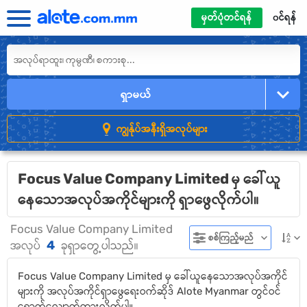
မှတ်ပုံတင်ရန်
၀င်ရန်
ရှာမယ်
ကျွန်ုပ်အနီးရှိအလုပ်များ
Focus Value Company Limited မှ ခေါ်ယူ
နေသောအလုပ်အကိုင်များကို ရှာဖွေလိုက်ပါ။
Focus Value Company Limited
စစ်ကြည့်မည်
4
အလုပ်
ခုရှာတွေ့ပါသည်။
Focus Value Company Limited မှ ခေါ်ယူနေသောအလုပ်အကိုင်
များကို အလုပ်အကိုင်ရှာဖွေရေးဝက်ဆိုဒ် Alote Myanmar တွင်ဝင်
ရောက်လျှောက်ထားလိုက်ပါ။