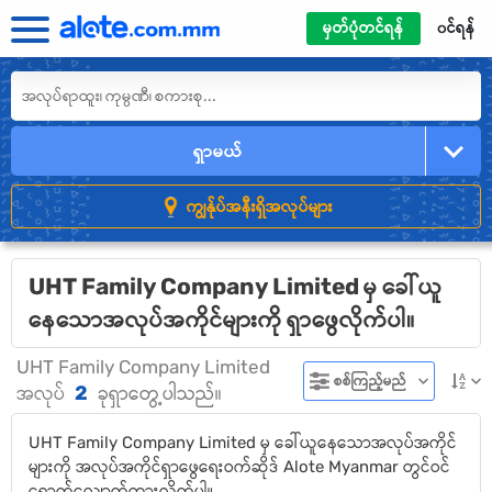
မှတ်ပုံတင်ရန်
၀င်ရန်
ရှာမယ်
ကျွန်ုပ်အနီးရှိအလုပ်များ
UHT Family Company Limited မှ ခေါ်ယူ
နေသောအလုပ်အကိုင်များကို ရှာဖွေလိုက်ပါ။
UHT Family Company Limited
စစ်ကြည့်မည်
2
အလုပ်
ခုရှာတွေ့ပါသည်။
UHT Family Company Limited မှ ခေါ်ယူနေသောအလုပ်အကိုင်
များကို အလုပ်အကိုင်ရှာဖွေရေးဝက်ဆိုဒ် Alote Myanmar တွင်ဝင်
ရောက်လျှောက်ထားလိုက်ပါ။