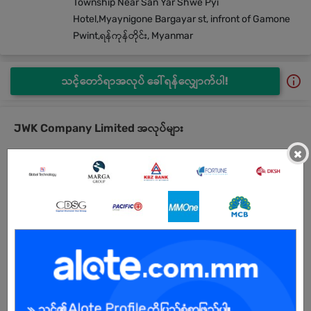
Township Near San Yar Shwe Pyi
Hotel,Myaynigone Bargayar st, infront of Gamone
Pwint,ရန်ကုန်တိုင်း, Myanmar
သင့်တော်ရာအလုပ် ခေါ်ရန်လျှောက်ပါ!
JWK Company Limited အလုပ်များ
×
Junior Service Staff
29 Jun 2026
ရန်ကုန်တိုင်း
3 ဦး
လစာကြည့်မယ်
ကြည့်ရန်