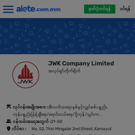
မှတ်ပုံတင်ရန်
၀င်ရန်
JWK Company Limited
အလုပ်ရှင်တိုက်ရိုက်
လုပ်ငန်းအမျိုးအစား :
အီလက်ထရောနစ်နှင့်လျှပ်စစ်ပစ္စည်း,
ကုန်ပစ္စည်းဖြန့်ချီရေး/ရောင်းဝယ်ရေး/ပို့ကုန်/သွင်းက...
ဝန်ထမ်းအရေအတွက် :
21-50
လိပ်စာ :
No. 52, Thiri Mingalar 2nd Street, Kamayut