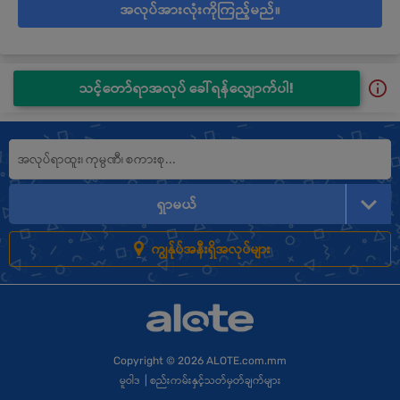
အလုပ်အားလုံးကိုကြည့်မည်။
သင့်တော်ရာအလုပ် ခေါ်ရန်လျှောက်ပါ!
ရှာမယ်
ကျွန်ုပ်အနီးရှိအလုပ်များ
Copyright
© 2026 ALOTE.com.mm
မူဝါဒ
|
စည်းကမ်းနှင့်သတ်မှတ်ချက်များ