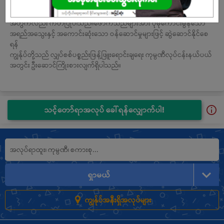
& Brothers Co.,Ltd သည် ဖောက်သည်များ၏ မျှော်မှန်းချက်ထက်ကျော်
လွန်၍ အနာဂတ်တွင် ထုတ်ကုန်များနှင့် ဝန်ဆောင်မှုများအား မြှင့်တင်ရန်
အတွက်လည်း ကတိပြုပါသည်။ဖောက်သည်များအား ပိုမိုကောင်းမွန်သော
အရည်အသွေးနှင့် အကောင်းဆုံးသော ဝန်ဆောင်မှုများဖြင့် ဆွဲဆောင်နိုင်စေ
ရန်
ကျွန်ုပ်တို့သည် လျှပ်စစ်ပစ္စည်းဖြန့်ဖြူးရောင်းချရေး ကုမ္ပဏီလုပ်ငန်းနယ်ပယ်
အတွင်း ဦးဆောင်ကြိုးစားလျက်ရှိပါသည်။
သင့်တော်ရာအလုပ် ခေါ်ရန်လျှောက်ပါ!
ရှာမယ်
ကျွန်ုပ်အနီးရှိအလုပ်များ