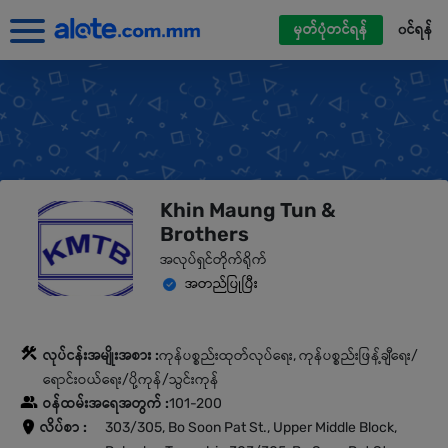
မှတ်ပုံတင်ရန်
၀င်ရန်
Khin Maung Tun &
Brothers
အလုပ်ရှင်တိုက်ရိုက်
အတည်ပြုပြီး
လုပ်ငန်းအမျိုးအစား :
ကုန်ပစ္စည်းထုတ်လုပ်ရေး, ကုန်ပစ္စည်းဖြန့်ချီရေး/
ရောင်းဝယ်ရေး/ပို့ကုန်/သွင်းကုန်
ဝန်ထမ်းအရေအတွက် :
101-200
လိပ်စာ :
303/305, Bo Soon Pat St., Upper Middle Block,