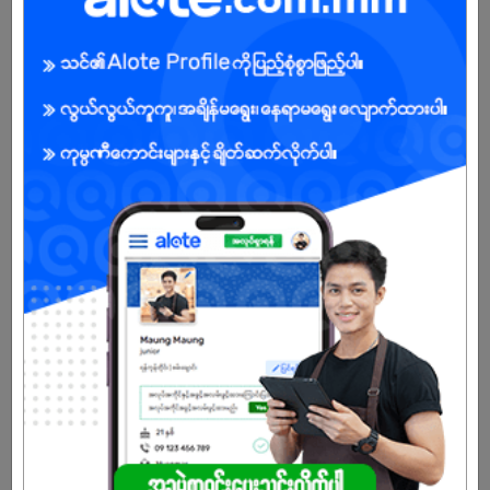
Warehouse Supervisor
15 Jul 2026
ရန်ကုန်တိုင်း
3 ဦး
လစာကြည့်မယ်
ကြည့်ရန်
အလုပ်အားလုံးကိုကြည့်မည်။
ကုမ္ပဏီ၏မျှော်မှန်းချက်နှင့်တာဝန်
ကျွန်ုပ်တို့ကုမ္ပဏီသည် ဖောက်သည်များအမြင်တွင် ယုံကြည်စိတ်ချရပြီး ၊
လူ့အဖွဲ့အစည်းအတွက် အထောက်အကူဖြစ် စေသော ထုတ်ကုန် သို့မဟုတ်
ဝန်ဆောင်မှုများကို ရှာဖွေနေသည့် ဖောက်သည်များအတွက် ထိပ်တန်း
ရွေးချယ်မှုတစ်ခု ဖြစ်လာရန် Khin Maung Tun & Brothers Co.,Ltd မှ
ဝန်ထမ်းများက စဉ်ဆက်မပြတ်ကြိုးပမ်းလျက်ရှိပါသည်။ Khin Maung Tun