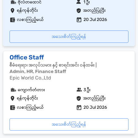
ဗိုလ်တထောင်
1 ဦး
ရန်ကုန်တိုင်း
အတည်ပြုပြီး
လစာကြည့်မယ်
20 Jul 2026
အသေးစိတ်ကြည့်ရန်
Office Staff
စီမံရေးရာ၊ အလုပ်သမား နှင့် စာရင်းအင်း ၀န်ထမ်း |
Admin, HR, Finance Staff
Epic World Co.,Ltd
ကျောက်တံတား
3 ဦး
ရန်ကုန်တိုင်း
အတည်ပြုပြီး
လစာကြည့်မယ်
20 Jul 2026
အသေးစိတ်ကြည့်ရန်