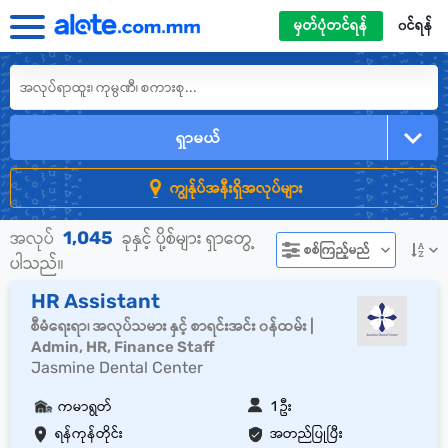
မှတ်ပုံတင်ရန်
၀င်ရန်
ရှာမယ်
ကျွန်ုပ်အနီးရှိအလုပ်များ
1,045
အလုပ်
ခုနှင့် ပို့စ်များ ရှာတွေ့
စစ်ကြည့်မည်
ပါသည်။
HR Assistant
စီမံရေးရာ၊ အလုပ်သမား နှင့် စာရင်းအင်း ၀န်ထမ်း |
Admin, HR, Finance Staff
Jasmine Dental Center
ကမာရွတ်
1 ဦး
ရန်ကုန်တိုင်း
အတည်ပြုပြီး