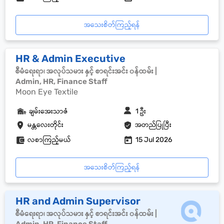
အသေးစိတ်ကြည့်ရန်
HR & Admin Executive
စီမံရေးရာ၊ အလုပ်သမား နှင့် စာရင်းအင်း ၀န်ထမ်း |
Admin, HR, Finance Staff
Moon Eye Textile
ချမ်းအေးသာဇံ
1 ဦး
မန္တလေးတိုင်း
အတည်ပြုပြီး
လစာကြည့်မယ်
15 Jul 2026
အသေးစိတ်ကြည့်ရန်
HR and Admin Supervisor
စီမံရေးရာ၊ အလုပ်သမား နှင့် စာရင်းအင်း ၀န်ထမ်း |