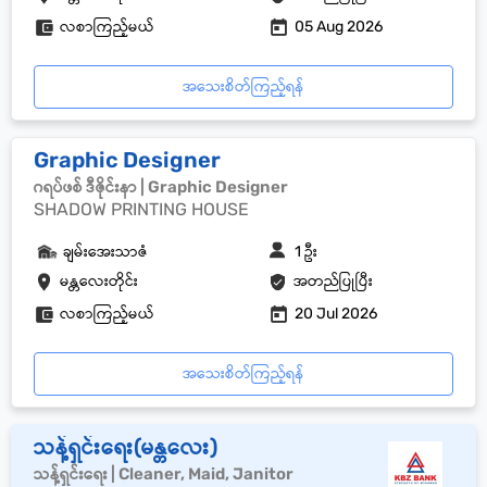
လစာကြည့်မယ်
05 Aug 2026
အသေးစိတ်ကြည့်ရန်
Graphic Designer
ဂရပ်ဖစ် ဒီဇိုင်းနာ | Graphic Designer
SHADOW PRINTING HOUSE
ချမ်းအေးသာဇံ
1 ဦး
မန္တလေးတိုင်း
အတည်ပြုပြီး
လစာကြည့်မယ်
20 Jul 2026
အသေးစိတ်ကြည့်ရန်
သန့်ရှင်းရေး(မန္တလေး)
သန့်ရှင်းရေး | Cleaner, Maid, Janitor