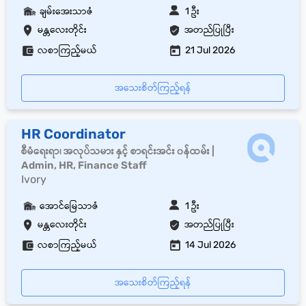
ချမ်းအေးသာဇံ
1 ဦး
မန္တလေးတိုင်း
အတည်ပြုပြီး
လစာကြည့်မယ်
21 Jul 2026
အသေးစိတ်ကြည့်ရန်
HR Coordinator
စီမံရေးရာ၊ အလုပ်သမား နှင့် စာရင်းအင်း ၀န်ထမ်း |
Admin, HR, Finance Staff
Ivory
အောင်မြေသာဇံ
1 ဦး
မန္တလေးတိုင်း
အတည်ပြုပြီး
လစာကြည့်မယ်
14 Jul 2026
အသေးစိတ်ကြည့်ရန်