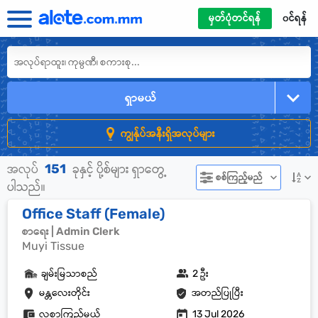
မှတ်ပုံတင်ရန်
၀င်ရန်
ရှာမယ်
ကျွန်ုပ်အနီးရှိအလုပ်များ
151
အလုပ်
ခုနှင့် ပို့စ်များ ရှာတွေ့
စစ်ကြည့်မည်
ပါသည်။
Office Staff (Female)
စာရေး | Admin Clerk
Muyi Tissue
ချမ်းမြသာစည်
2 ဦး
မန္တလေးတိုင်း
အတည်ပြုပြီး
လစာကြည့်မယ်
13 Jul 2026