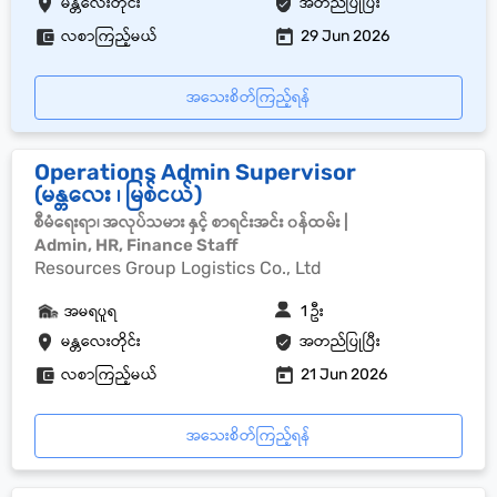
မန္တလေးတိုင်း
အတည်ပြုပြီး
လစာကြည့်မယ်
29 Jun 2026
အသေးစိတ်ကြည့်ရန်
Operations Admin Supervisor
(မန္တလေး ၊ မြစ်ငယ်)
စီမံရေးရာ၊ အလုပ်သမား နှင့် စာရင်းအင်း ၀န်ထမ်း |
Admin, HR, Finance Staff
Resources Group Logistics Co., Ltd
အမရပူရ
1 ဦး
မန္တလေးတိုင်း
အတည်ပြုပြီး
လစာကြည့်မယ်
21 Jun 2026
အသေးစိတ်ကြည့်ရန်