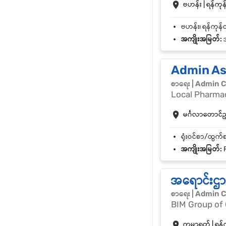
ဗဟန်း | ရန်ကုန်
အကျိုးအမြတ်:
အ
Admin As
စာရေး | Admin C
Local Pharma
မင်္ဂလာတောင်ညွှန
အကျိုးအမြတ်:
R
အရောင်းဌာန 
စာရေး | Admin C
BIM Group of
ကမာရွတ် | ရန်က