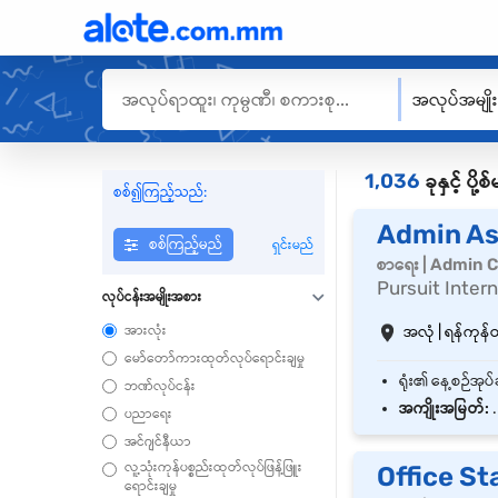
အလုပ်အမျို
1,036
ခုနှင့် ပိ
စစ်၍ကြည့်သည်:
Admin As
စစ်ကြည့်မည်
ရှင်းမည်
စာရေး | Admin C
Pursuit Inter
လုပ်ငန်းအမျိုးအစား
အားလုံး
အလုံ | ရန်ကုန်တိ
မော်တော်ကားထုတ်လုပ်ရောင်းချမှု
ဘဏ်လုပ်ငန်း
အကျိုးအမြတ်:
.
ပညာရေး
အင်ဂျင်နီယာ
လူ့သုံးကုန်ပစ္စည်းထုတ်လုပ်ဖြန့်ဖြူး
Office St
ရောင်းချမှု