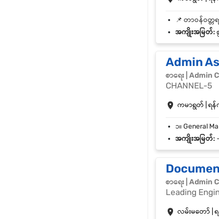
အကျိုးအမြတ်:
စ
Admin As
စာရေး | Admin C
CHANNEL-5
ကမာရွတ် | ရန်က
အကျိုးအမြတ်:
-
Document
စာရေး | Admin C
Leading Engi
လမ်းမတော် | ရန