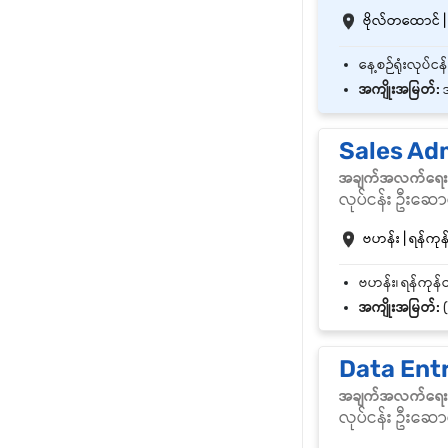
ဗိုလ်တထောင် | 
အကျိုးအမြတ်:
အ
Sales Ad
အချက်အလက်ရေးသွ
လုပ်ငန်း ဦးဆောင
ဗဟန်း | ရန်ကုန်
အကျိုးအမြတ်:
(
Data Ent
အချက်အလက်ရေးသွ
လုပ်ငန်း ဦးဆောင