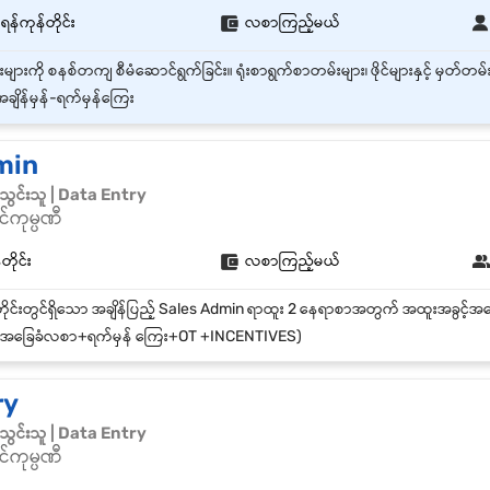
ရန်ကုန်တိုင်း
လစာကြည့်မယ်
ချိန်မှန်‌-ရက်မှန်ကြေး
min
င်းသူ | Data Entry
်ကုမ္ပဏီ
တိုင်း
လစာကြည့်မယ်
အခြေခံလစာ+ရက်မှန် ​ကြေး+OT +INCENTIVES)
ry
င်းသူ | Data Entry
်ကုမ္ပဏီ