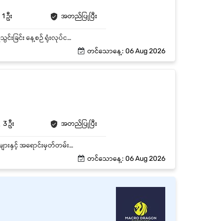
1 ဦး
အတည်ပြုပြီး
ရုံးပိုင်းဆိုင်ရာ စာရွက်စာတမ်းများကို စီမံဆောင်ရွက်ခြင်း Computer ဖြင့် စာရိုက်ခြင်းနှင့် Data ထည့်သွင်းခြင်း နေ့စဉ် ရုံးလုပ်ငန်းများကို ကူညီဆောင်ရွက်ခြင်း အသင်းအဖွဲ့နှင့်တက်ကြွစွာပူးပေါင်းဆောင်ရွက်နိုင်ခြင်း
တင်သောနေ့: 06 Aug 2026
3 ဦး
အတည်ပြုပြီး
အရောင်းအော်ဒါများကို စီမံဆောင်ရွက်ပြီး အော်ဒါပြည့်စုံမှုကို စီမံပါ။ တိကျသော သုံးစွဲသူဒေတာဘေ့စ်များနှင့် အရောင်းမှတ်တမ်းများကို ထိန်းသိမ်းပါ။ အရောင်းအစီရင်ခံစာများနှင့် ခန့်မှန်းချက်များကို ပြင်ဆင်ရာတွင် ကူညီဆောင်ရွက်ပေးခြင်း။ အရောင်းအဖွဲ့နှင့် ဆက်သွယ်ညှိနှိုင်း ဆောင်ရွက်ပေးခြင်း။ အရောင်းအဖွဲနှင့် ချိတ်ဆက်၍၊မေးမြန်းမှုများကို တုံ့ပြန်ပြီး ထူးခြားသော ဝန်ဆောင်မှုကို ဆောင်ရွက်ပေးခြင်း။ မိမိနှင့် သက်ဆိုင်သော report များအား အချိန်နှင့် တပြေးညီ ဆောင်ရွက်နိင်ရမည်။
တင်သောနေ့: 06 Aug 2026