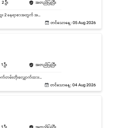
2 ဦး
အတည်ပြုပြီး
ဗဟန်း၊ ရန်ကုန်တိုင်းတွင်ရှိသော အချိန်ပြည့် Data Entry (သို့မဟုတ် အချက်အလက်ရေးသွင်းသူ) ရာထူး 2 နေရာစာအတွက် အထူးအခွင့်အရေး၊ လုပ်သက် - အတွေ့အကြုံရှိ နှင့် လစဉ် လစာကောင်းကောင်းပေးမည်။
တင်သောနေ့: 05 Aug 2026
1 ဦး
အတည်ပြုပြီး
ရုံးဝင်စာ/ထွက်စာများ မှတ်တမ်းပြုစုပေးခြင်း၊ ရုံးတွင်းစာများ ရိုက်နှိပ်ခြင်း နှင့် ဖြန့်ဝေခြင်း လိုင်စင် သက်တမ်းတိုးလျှောက်ထားခြင်း အတွက် လိုအပ်မည့် စာရွက်စာတမ်းများ ပြင်ဆင်ပေးခြင်း (YCDC/လုပ်ငန်းလိုင်စင်/ကျန်းမာရေး) Fixed Assets နှင့် ပတ်သက်၍ စာရင်းကောက်ပေးခြင်း၊ လစဥ် report တင်ပေးခြင်း လစဉ် Stationary များ စီစစ်-ဝယ်ယူ-ဖြန့်ဝေရန်အတွက် requisition form များအား စီစစ်ပေးခြင်း ရုံးပိုင်းရှိ မိတ္တူကူးခြင်းအပါအဝင်၊ စာချုပ်များ၊ ရုံးစာများရိုက်ရန် နှင့် အခြားလိုအပ်ချက်များအား ဆောင်ရွက်ပေးခြင်း ဝန်ထမ်းများနှင့် သက်ဆိုင်သည့် သတင်းအချက်အလက်များအား အချိန်မှီ ဖြန့်ဝေပေးရန် (update) ၁၅-ရက် တစ်ကြိမ် Fuel purchased report များ စီစဉ်ပေးခြင်း Car များ၏ Mileage အတွက် (ကီလိုခြားနားခြင်းသိရှိရန်) ခရီးစဉ် အစမှ-အဆုံးထိ အသုံးပြုသည့် ကီလိုများအား စာရင်းရေးသွင်းပေးခြင်း (Daily and Monthly Report) ကားလိုင်စင်နှင့် လုပ်ငန်းလိုင်စင် စာရင်းအား update report တင်ပေးခြင်း (Monthly) maintenances ပိုင်းများအတွက် Third Party, Internal maintenance အဖွဲ့ဖြင့် ချိတ်ဆက်နိုင်ရန် လိုအပ်သည်များအား နေ့စဥ် စစ်ဆေးပေးခြင်း Cash Advance & Expense Claim များ ဆောင်ရွက်ပေးခြင်း ရုံးတွင်း/ရုံးပြင် ပြုလုပ်သည့် အခမ်းအနားများ/ပွဲများအား ပူးပေါင်းဆောင်ရွက်ပေးခြင်း
တင်သောနေ့: 04 Aug 2026
1 ဦး
အတည်ပြုပြီး