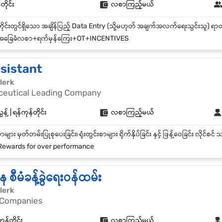
တိုင်း
လစာကြည့်မယ်
ခြေခံလစာ+ရက်မှန်ကြေး+OT+INCENTIVES
sistant
lerk
ceutical Leading Company
့် | ရန်ကုန်တိုင်း
လစာကြည့်မယ်
ewards for over performance
စီမံခန့်ခွဲရေးဝန်ထမ်း
lerk
 Companies
ုန်တိုင်း
လစာကြည့်မယ်