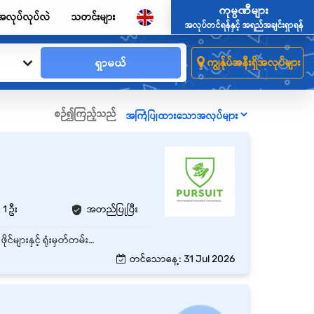
ကုမ္ပဏီများ
အလုပ်လုပ်လဲ
သတင်းများ
အလုပ်တင်ရန်နှင့် အရည်အချင်းရှာရန်
ရှာမယ်
ကျွန်ုပ်အနီးရှိအလုပ်များ
စဉ်၍ကြည့်သည်
1 ဦး
အတည်ပြုပြီး
ရုံး၏ နေ့စဉ်အုပ်ချုပ်ရေး (Administrative) လုပ်ငန်းများကို ပံ့ပိုးဆောင်ရွက်ရန်။ စာရွက်စာတမ်းများ၊ ဖိုင်များနှင့် ရုံးမှတ်တမ်းများကို စနစ်တကျ သိမ်းဆည်းထိန်းသိမ်းရန်။ Incoming / Outgoing Mail၊ Courier နှင့် Telephone Call များကို စီမံဆောင်ရွက်ရန်။ ရုံးသုံးပစ္စည်းများ (Office Supplies) ကို စစ်ဆေး၍ လိုအပ်ပါက ဝယ်ယူရန်နှင့် Stock ကို ထိန်းသိမ်းရန်။ Meeting များ၊ Appointment များနှင့် ခရီးစဉ်များကို စီစဉ်ပေးရန်။ Visitor များကို ကြိုဆို၍ လိုအပ်သောအချက်အလက်များ ပံ့ပိုးပေးရန်။ အခြားဌာနများနှင့် ပူးပေါင်းညှိနှိုင်းပြီး လုပ်ငန်းများ ချောမွေ့စေရန် ဆောင်ရွက်ရန်။ Data Entry၊ Report များနှင့် လစဉ် Report များကို ပြင်ဆင်တင်ပြရန်။ Company Policy များကို လိုက်နာဆောင်ရွက်ရန်။ Management မှ ပေးအပ်သော အခြားတာဝန်များကို ဆောင်ရွက်ရန်။
တင်သောနေ့: 31 Jul 2026