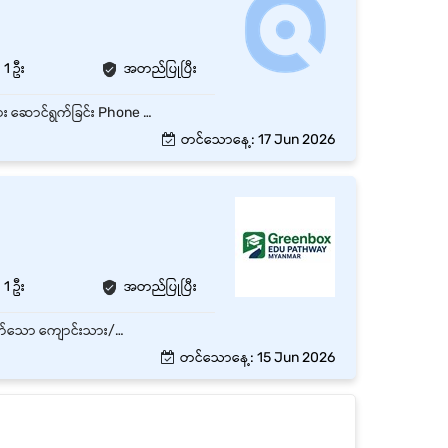
1 ဦး
အတည်ပြုပြီး
ရုံးပိုင်းဆိုင်ရာ စာရွက်စာတမ်းများကို စနစ်တကျ ထိန်းသိမ်းခြင်း Data Entry နှင့် Filing Process များ ဆောင်ရွက်ခြင်း Phone Call နှင့် Email Communication များ ကိုင်တွယ်ခြင်း Department များအကြား Coordination ပြုလုပ်ခြင်း Office Supply များ စီမံထိန်းသိမ်းခြင်း Report နှင့် Administrative Document များ ပြင်ဆင်ကူညီခြင်း Management မှ ပေးအပ်သော အခြားလုပ်ငန်းတာဝန်များ ဆောင်ရွက်ခြင်း
တင်သောနေ့: 17 Jun 2026
1 ဦး
အတည်ပြုပြီး
Front-of-House & Customer Service ( ဧည့်ကြိုနှင့် ဖောက်သည်ဝန်ဆောင်မှု ) • ရုံးသို့လာရောက်သော ကျောင်းသား/ကျောင်းသူများနှင့် မိဘများကို နွေးထွေးစွာ ကြိုဆိုဧည့်ခံရမည်။ • ဖုန်းခေါ်ဆိုမှုများကို ဖြေကြားပြီး Email မှတစ်ဆင့် ဝင်ရောက်လာသော အထွေထွေစုံစမ်းမေးမြန်းမှုများကို တုံ့ပြန်ပေးရမည်။ • ဖောက်သည်များကို သက်ဆိုင်ရာ Education Consultant များထံသို့ လမ်းညွှန်ပို့ဆောင်ပေးရမည်။ Scheduling & Calendar Management ( ချိန်းဆိုမှုနှင့် အချိန်ဇယား စီမံခန့်ခွဲခြင်း ) • Consulting Team အတွက် ဆွေးနွေးတိုင်ပင်မှု (Consultation) ချိန်းဆိုမှုများ၊ Follow-up Session များနှင့် Mock Interview များကို စီစဉ်ချိန်းဆိုပေးရမည်။ Application & Document Support ( လျှောက်လွှာနှင့် စာရွက်စာတမ်း အထောက်အပံ့ ) • ကျောင်းသားများ၏ အရေးကြီးသော စာရွက်စာတမ်းများ (Academic Transcript များ၊ Recommendation Letter များ၊ Test Score များ) ကို စုဆောင်းခြင်း၊ စနစ်တကျ စီစဉ်ခြင်းနှင့် Scan ဖတ်ခြင်းတို့တွင် ကူညီဆောင်ရွက်ရမည်။ • စာရွက်စာတမ်းများ၏ လျှို့ဝှက်ချက်နှင့် တိကျမှန်ကန်မှုကို အပြည့်အဝ ထိန်းသိမ်းရမည်။ Office Operations ( ရုံးလုပ်ငန်း စီမံခန့်ခွဲမှု ) • ရုံးသုံးပစ္စည်းစာရင်းများကို စီမံထိန်းသိမ်းပြီး လိုအပ်သော ပစ္စည်းများကို မှာယူပေးရမည်။ • ဝင်စာ၊ ထွက်စာများကို ကိုင်တွယ်ဆောင်ရွက်ရမည်။ • Reception Area နှင့် Counseling Area များကို သန့်ရှင်းသပ်ရပ်ပြီး ပရော်ဖက်ရှင်နယ်ဆန်သော ပတ်ဝန်းကျင်ဖြစ်စေရန် ထိန်းသိမ်းရမည်။ Event Logistical Support ( ပွဲအစီအစဉ် အထောက်အကူပြုခြင်း ) • University Fair များ၊ Seminar များနှင့် Webinar များ ကျင်းပရာတွင် Marketing Team နှင့် Consulting Team များကို လိုအပ်သော ပြင်ဆင်မှုများဖြင့် ကူညီပံ့ပိုးရမည်။ • Welcome Pack များ ပြင်ဆင်ခြင်း၊ Registration Desk များ စီမံခန့်ခွဲခြင်း စသည့် လုပ်ငန်းများကို ဆောင်ရွက်ရမည်။
တင်သောနေ့: 15 Jun 2026