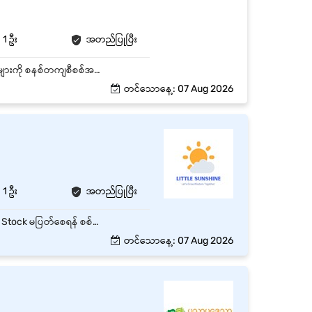
1 ဦး
အတည်ပြုပြီး
Recruitment Process အား စနစ်တကျပြုလုပ်၍ Interview Scheduling နှင့် Interview Form များကို စနစ်တကျစီစစ်အသုံးပြုရမည်။ Office Attendance & Overtime ကိစ္စရပ်များ လုပ်ဆောင်ရမည်။ Daily Report များရေးပြီး သက်ဆိုင်ရာသို့ ထပ်ရမည်။ Communicate with the customer & Suppliers အခြားသောရုံးပိုင်းဆိုင်ရာ ကိစ္စရပ်များကို လိုအပ်သလို လုပ်ဆောင်ရမည်။ Office Sale နှင့်ပတ်သက်သည့် ကိစ္စရပ်များကို ဆောင်ရွက်ရမည်။
တင်သောနေ့: 07 Aug 2026
1 ဦး
အတည်ပြုပြီး
❏ စာအုပ်စာရင်းများ၊ ပစ္စည်းဝင်/ထွက် စာရင်းများကို System အတွင်း စနစ်တကျ ရိုက်ထည့်ခြင်းနှင့် Stock မပြတ်စေရန် စစ်ဆေးခြင်း။ ❏ အွန်လိုင်းမှ မှာယူသော စာအုပ်အော်ဒါများကို ပြင်ဆင်ခြင်း၊ ပို့ဆောင်ရေး (Delivery/Courier) စာရင်းများ စီစဉ်ပေးခြင်း။ ❏ ဆိုင်၏ နေ့စဉ် ဝင်ငွေ/ထွက်ငွေ စာရင်းအကျဉ်း ပြုစုခြင်းနှင့် အထွေထွေ ရုံးသုံးစာရွက်စာတမ်းများကို ထိန်းသိမ်းခြင်း။
တင်သောနေ့: 07 Aug 2026