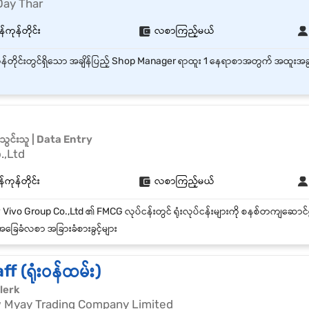
Day Thar
်ကုန်တိုင်း
လစာကြည့်မယ်
င်းသူ | Data Entry
.,Ltd
်ကုန်တိုင်း
လစာကြည့်မယ်
ခြေခံလစာ အခြားခံစားခွင့်များ
f (ရုံးဝန်ထမ်း)
lerk
Myay Trading Company Limited