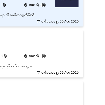
1 ဦး
အတည်ပြုပြီး
နေ့စဉ်ရုံးလုပ်ငန်းများကို စနစ်တကျ စီမံဆောင်ရွက်ခြင်း။ ရုံးစာရွက်စာတမ်းများ၊ ဖိုင်များနှင့် မှတ်တမ်းများကို စနစ်တကျ ထိန်းသိမ်းခြင်း။ သက်ဆိုင်ရာဌာနများနှင့် ပူးပေါင်းညှိနှိုင်း၍ လုပ်ငန်းများ အချိန်မီပြီးမြောက်စေရန် ဆောင်ရွက်ခြင်း။ Report များ၊ စာရင်းဇယားများနှင့် အခြားလိုအပ်သော စာရွက်စာတမ်းများကို ပြင်ဆင်ခြင်း။ သက်ဆိုင်ရာ ကြီးကြပ်သူများမှ ပေးအပ်သော တာဝန်များကို အချိန်မီနှင့် တိကျစွာ ဆောင်ရွက်ခြင်း။ လိုအပ်ပါက နယ်ဒေသများသို့ ခရီးသွား၍ လုပ်ငန်းတာဝန်များကို ထမ်းဆောင်နိုင်ရမည်။
တင်သောနေ့: 05 Aug 2026
2 ဦး
အတည်ပြုပြီး
ဗဟန်း၊ ရန်ကုန်တိုင်းတွင်ရှိသော အချိန်ပြည့် Sales Admin ရာထူး 2 နေရာစာအတွက် အထူးအခွင့်အရေး၊ လုပ်သက် - အတွေ့အကြုံရှိ နှင့် လစဉ် လစာကောင်းကောင်းပေးမည်။
တင်သောနေ့: 05 Aug 2026