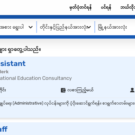
မှတ်ပုံတင်ရန်
၀င်ရန်
ဘယ်လို
းအစား ရွေးပါ
တိုင်းနှင့်ပြည်နယ်အားလုံး
မြို့နယ်အားလုံး
ု့စ်များ ရှာတွေ့ပါသည်။
sistant
lerk
national Education Consultancy
ုင်း
လစာကြည့်မယ်
aff