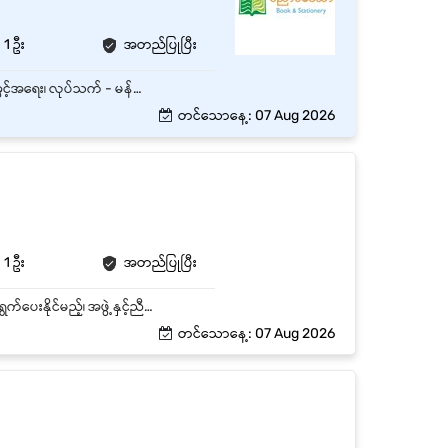
1 ဦး
အတည်ပြုပြီး
ကမာရွတ်၊ ရန်ကုန်တိုင်းတွင်ရှိသော အချိန်ပြည့် Shop Manager ရာထူး 1 နေရာစာအတွက် အထူးအခွင့်အရေး၊ လုပ်သက် - မန်နေဂျာ နှင့် လစဉ် လစာကောင်းကောင်းပေးမည်။
တင်သောနေ့: 07 Aug 2026
1 ဦး
အတည်ပြုပြီး
Job Summary Vivo Group Co.,Ltd ၏ FMCG လုပ်ငန်းတွင် ရုံးလုပ်ငန်းများကို စနစ်တကျဆောင်ရွက်ပေးနိုင်မည့်၊ အဖွဲ့နှင့်ညီညွတ်စွာလုပ်ကိုင်နိုင်မည့် အတွေ့အကြုံရှိ ရုံးဝန်ထမ်းတစ်ဦးကို ဖိတ်ခေါ်ပါသည်။ Key Responsibilities ● ရုံးတွင်းစာရွက်စာတမ်းများ၊ ဖိုင်များနှင့် မှတ်တမ်းများကို စနစ်တကျ ထိန်းသိမ်းစီမံရန် ● လိုအပ်သော အချက်အလက်များကို စစ်ဆေး၍ မှန်ကန်စွာ ထည့်သွင်း၊ အပ်ဒိတ်လုပ်ဆောင်ရန် ● ဌာနအတွင်း အလုပ်များကို အချိန်မီ ပြီးမြောက်စေရန် ပူးပေါင်းကူညီရန် ● ဖုန်းခေါ်ဆိုမှုများ၊ အီးမေးလ်များနှင့် အတွင်းပိုင်းဆက်သွယ်မှုများကို ထိရောက်စွာ ကိုင်တွယ်ရန် ● အစီရင်ခံစာများနှင့် လိုအပ်သော စာရင်းဇယားများ ပြင်ဆင်ရာတွင် ကူညီရန် ● အထက်လူကြီးများနှင့် အဖွဲ့သားများ၏ လုပ်ငန်းလိုအပ်ချက်များကို တုံ့ပြန်ဆောင်ရွက်ရန် ● ရုံးသုံးပစ္စည်းများကို စောင့်ကြည့်၍ လိုအပ်သလို တင်ပြ၊ ဖြည့်တင်းရန် ● လုပ်ငန်းဆိုင်ရာ စည်းကမ်းများနှင့် လုပ်ငန်းစဉ်များကို လိုက်နာဆောင်ရွက်ရန်
တင်သောနေ့: 07 Aug 2026