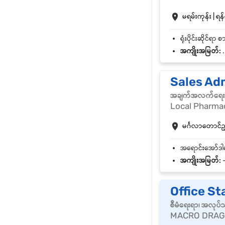
မရမ်းကုန်း | ရန်
အကျိုးအမြတ်:
.
Sales Ad
အချက်အလက်ရေးသွ
Local Pharma
မင်္ဂလာတောင်ညွှန
အကျိုးအမြတ်:
Office St
စီမံရေးရာ၊ အလုပ်
MACRO DRAG