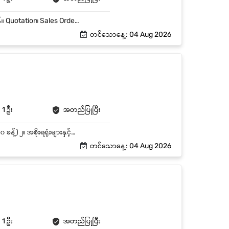
📌 တာဝန်ဝတ္တရားများ Sales Operation Manager အား အရောင်းလုပ်ငန်းစဉ်များတွင် ကူညီပံ့ပိုးရန်။ Quotation၊ Sales Order၊ Invoice များ ပြင်ဆင်ထုတ်ပေးရန်။ အီးမေးလ်၊ ဖုန်း သို့မဟုတ် Viber မှ ရရှိသော Sales Order များကို စီမံဆောင်ရွက်ရန်။ Vendor/Distributor များထံမှ ဈေးနှုန်းများ တောင်းခံရန်။ Finance၊ Logistics၊ Sales နှင့် Engineering ဌာနများနှင့် ညှိနှိုင်းဆောင်ရွက်ရန်။ အရောင်းမှတ်တမ်းများကို ထိန်းသိမ်းပြီး အမြဲတမ်း Update ပြုလုပ်ရန်။ အပတ်စဉ်၊ လစဉ် နှင့် သုံးလပတ် အရောင်းအစီရင်ခံစာများကို စုစည်းပြင်ဆင်ရန်။
တင်သောနေ့: 04 Aug 2026
1 ဦး
အတည်ပြုပြီး
၁။ General Manager ၏ဝန်ထမ်းရေးရာနှင့် အထွေထွေကိစ္စများကို ကူညီဆောင်ရွက်ရန် (ဝန်ထမ်း ၅၀ ခန့်) ၂။ အစိုးရရုံးများနှင့်သက်ဆိုင်သောလုပ်ငန်းများအတွက် အစိုးရရုံးများသို့ဝင်ထွက်သွားလာနိုင်ရမည်။ ၃။ လိုအပ်သောပစ္စည်းများမှာစစ်ဆေးဝယ်ပေးခြင်း။ ၄။ Daily, Weekly and Monthly Report များတင်ပြခြင်း။ ၅။ လုပ်ငန်းလိုအပ်ချက်အရ အထက်လူကြီးများညွှန်ကြားသောတာဝန်များအားထမ်းဆောင်နိုင်ရမည်။
တင်သောနေ့: 04 Aug 2026
1 ဦး
အတည်ပြုပြီး