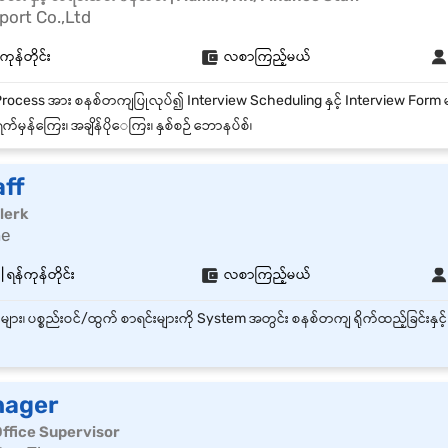
ort Co.,Ltd
ကုန်တိုင်း
လစာကြည့်မယ်
က်မှန်ကြေး၊ အချိန်ပို‌ေကြး၊ နှစ်စဉ် ဘောနပ်စ်၊
aff
lerk
ne
ရန်ကုန်တိုင်း
လစာကြည့်မယ်
nager
| Office Supervisor