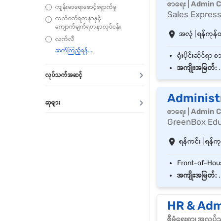
စာရေး | Admin C
ကျန်းမာရေးစောင့်ရှောက်မှု
Sales Express
လက်ဝတ်ရတနာနှင့်
ကျောက်မျက်ရတနာလုပ်ငန်း
အလုံ | ရန်ကုန်တိ
လက်လီ
အကျိုးအမြတ်:
.
လုပ်သက်အဆင့်
Administ
ဆုများ
စာရေး | Admin C
GreenBox Ed
ရန်ကင်း | ရန်ကုန
အကျိုးအမြတ်:
.
HR & Adm
စီမံရေးရာ၊ အလုပ်