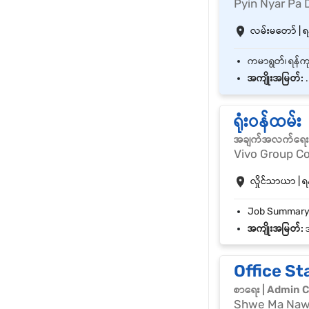
Pyin Nyar Pa 
လမ်းမတော် | ရန
အကျိုးအမြတ်:
.
ရုံးဝန်ထမ်း
အချက်အလက်ရေးသွ
Vivo Group Co
လှိုင်သာယာ | ရန
အကျိုးအမြတ်:
အ
Office Staf
စာရေး | Admin C
Shwe Ma Naw 