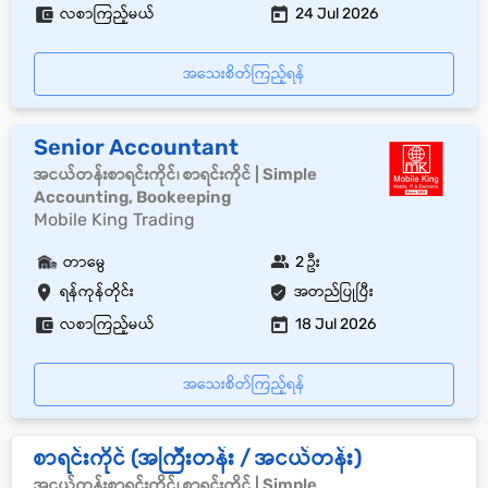
လစာကြည့်မယ်
24 Jul 2026
အသေးစိတ်ကြည့်ရန်
Senior Accountant
အငယ်တန်းစာရင်းကိုင်၊ စာရင်းကိုင် | Simple
Accounting, Bookeeping
Mobile King Trading
တာမွေ
2 ဦး
ရန်ကုန်တိုင်း
အတည်ပြုပြီး
လစာကြည့်မယ်
18 Jul 2026
အသေးစိတ်ကြည့်ရန်
စာရင်းကိုင် (အကြီးတန်း / အငယ်တန်း)
အငယ်တန်းစာရင်းကိုင်၊ စာရင်းကိုင် | Simple