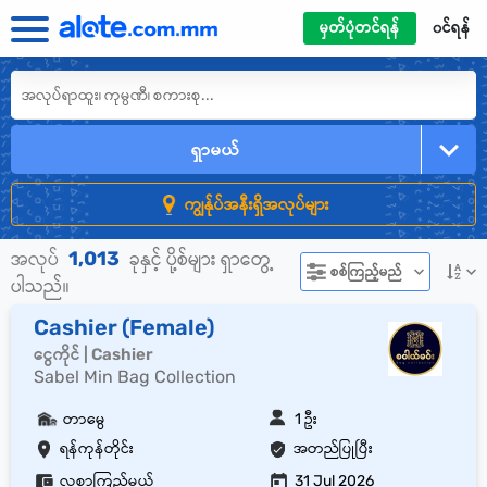
မှတ်ပုံတင်ရန်
၀င်ရန်
ရှာမယ်
ကျွန်ုပ်အနီးရှိအလုပ်များ
1,013
အလုပ်
ခုနှင့် ပို့စ်များ ရှာတွေ့
စစ်ကြည့်မည်
ပါသည်။
Cashier (Female)
ငွေကိုင် | Cashier
Sabel Min Bag Collection
တာမွေ
1 ဦး
ရန်ကုန်တိုင်း
အတည်ပြုပြီး
လစာကြည့်မယ်
31 Jul 2026