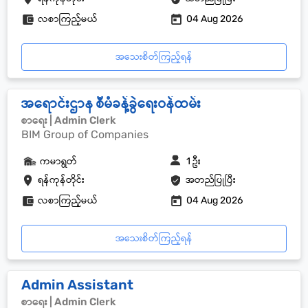
လစာကြည့်မယ်
04 Aug 2026
အသေးစိတ်ကြည့်ရန်
အရောင်းဌာန စီမံခန့်ခွဲရေးဝန်ထမ်း
စာရေး | Admin Clerk
BIM Group of Companies
ကမာရွတ်
1 ဦး
ရန်ကုန်တိုင်း
အတည်ပြုပြီး
လစာကြည့်မယ်
04 Aug 2026
အသေးစိတ်ကြည့်ရန်
Admin Assistant
စာရေး | Admin Clerk