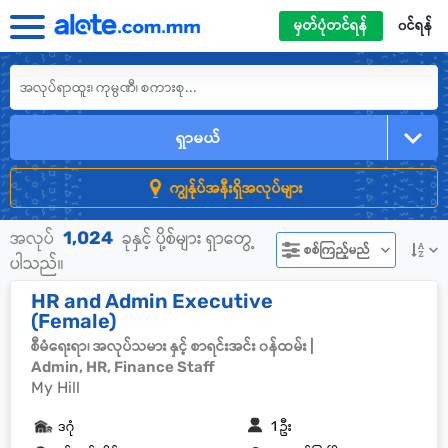
မှတ်ပုံတင်ရန်
၀င်ရန်
ရှာမယ်
ကျွန်ုပ်အနီးရှိအလုပ်များ
1,024
အလုပ်
ခုနှင့် ပို့စ်များ ရှာတွေ့
စစ်ကြည့်မည်
ပါသည်။
HR and Admin Executive
(Female)
စီမံရေးရာ၊ အလုပ်သမား နှင့် စာရင်းအင်း ၀န်ထမ်း |
Admin, HR, Finance Staff
My Hill
ဒဂုံ
1 ဦး