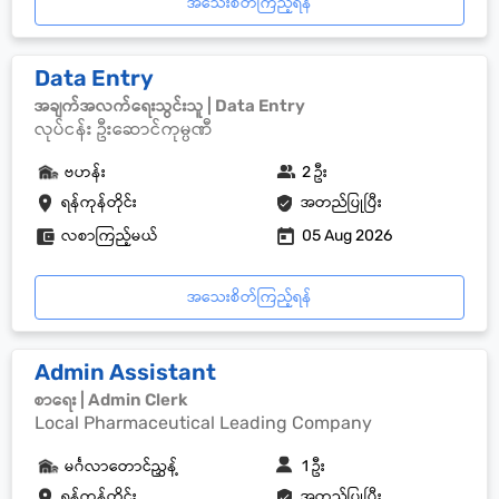
အသေးစိတ်ကြည့်ရန်
Data Entry
အချက်အလက်ရေးသွင်းသူ | Data Entry
လုပ်ငန်း ဦးဆောင်ကုမ္ပဏီ
ဗဟန်း
2 ဦး
ရန်ကုန်တိုင်း
အတည်ပြုပြီး
လစာကြည့်မယ်
05 Aug 2026
အသေးစိတ်ကြည့်ရန်
Admin Assistant
စာရေး | Admin Clerk
Local Pharmaceutical Leading Company
မင်္ဂလာတောင်ညွှန့်
1 ဦး
ရန်ကုန်တိုင်း
အတည်ပြုပြီး