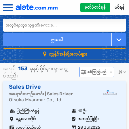
မှတ်ပုံတင်ရန်
၀င်ရန်
ရှာမယ်
ကျွန်ုပ်အနီးရှိအလုပ်များ
153
အလုပ်
ခုနှင့် ပို့စ်များ ရှာတွေ့
စစ်ကြည့်မည်
ပါသည်။
Sales Drive
အရောင်းယာဉ်မောင်း | Sales Driver
Otsuka Myanmar Co.,Ltd
ပြည်ကြီးတံခွန်
10 ဦး
မန္တလေးတိုင်း
အတည်ပြုပြီး
လစာကြည့်မယ်
28 Jul 2026