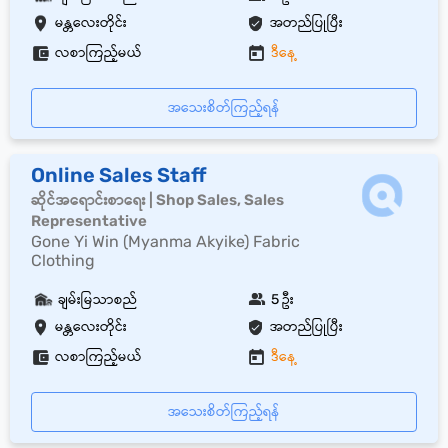
မန္တလေးတိုင်း
အတည်ပြုပြီး
လစာကြည့်မယ်
ဒီနေ့
အသေးစိတ်ကြည့်ရန်
Online Sales Staff
ဆိုင်အရောင်းစာရေး | Shop Sales, Sales
Representative
Gone Yi Win (Myanma Akyike) Fabric
Clothing
ချမ်းမြသာစည်
5 ဦး
မန္တလေးတိုင်း
အတည်ပြုပြီး
လစာကြည့်မယ်
ဒီနေ့
အသေးစိတ်ကြည့်ရန်