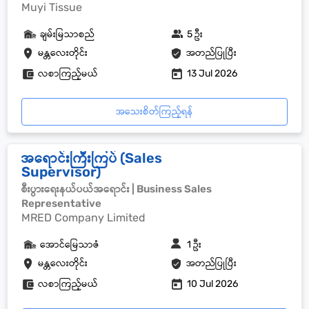
Muyi Tissue
ချမ်းမြသာစည်
5 ဦး
မန္တလေးတိုင်း
အတည်ပြုပြီး
လစာကြည့်မယ်
13 Jul 2026
အသေးစိတ်ကြည့်ရန်
အရောင်းကြီးကြပ် (Sales
Supervisor)
စီးပွားရေးနယ်ပယ်အရောင်း | Business Sales
Representative
MRED Company Limited
အောင်မြေသာဇံ
1 ဦး
မန္တလေးတိုင်း
အတည်ပြုပြီး
လစာကြည့်မယ်
10 Jul 2026